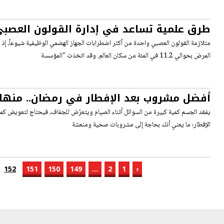
طرق علمية تساعد في إدارة القولون العصب
متلازمة القولون العصبي واحدة من أكثر اضطرابات الجهاز الهضمي الوظيفية شيوعاً، إذ 
المرض بحوالي 11.2 في المئة من سكان العالم. وقد اتخذت "المؤسسة
أفضل مشروب بعد الإفطار في رمضان.. منها ا
يفقد الجسم كمية كبيرة من السوائل أثناء الصيام ويتعرّض للجفاف، فيحتاج لتعويض كمي
الإفطار؛ ما يعني أنك بحاجة إلى مشروبات صحية ومنعشة
152
151
150
149
...
2
1
‹