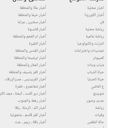
اخبار محلية
أخبار عكا والمنطقة
أخبار الكورونا
أخبار حيفا والمنطقة
فن
أخبار سخنين ، عرابة
رياضة محلية
أخبار قلنسوة
رياضة عالمية
أخبار ام الفحم والمنطقة
انترنت وتكنولوجيا
أخبار الطيرة
تجديدات واختراعات
أخبار القدس والمنطقة
كمبيوتر
أخبار ترشيحا والمنطقة
شباب وبنات
أخبار المغار والمنطقة
حياة الشباب
أخبار كفر ياسيف والمنطقة
حياة الصبايا
أخبار الفريديس ، جسرالزرقاء
ع الماشي
أخبار شفاعمرو ، طمرة
شوبينج
أخبار دير الاسد ، البعنة ، مجد الك
جديد وصور
أخبار رهط والجنوب
رياضة
أخبار اللد ، الرملة ، يافا
وفيات
أخبار كفر قاسم ، جلجولية
حالة الطقس
أخبار باقة ، زيمر ، جت