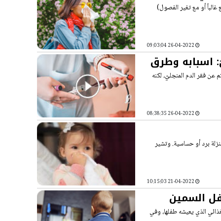
غالباً أو مع تغير الفصول)
26-04-2022 09:03:04
: اسبابه وطرق
عن فقر الدم المنجليّ، لكنه
26-04-2022 08:38:35
بنزلة برد أو حساسية. وتشير
21-04-2022 10:15:03
فل السمين
غذائي الذي يعيشه طفلها، وفي