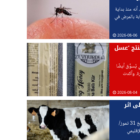
أنه منذ بداية
ة بالمرض في
2026-08-06
نتج ‘عسل
ُسوَّق أيضًا
ة. وأكدت
2026-08-04
ى اثر
أعلنت وزارة الصحة بأنه تم رصد بقرة مصابة بداء الكلب، والتي نفقت بتاريخ 31 تموز/
لإقليمي