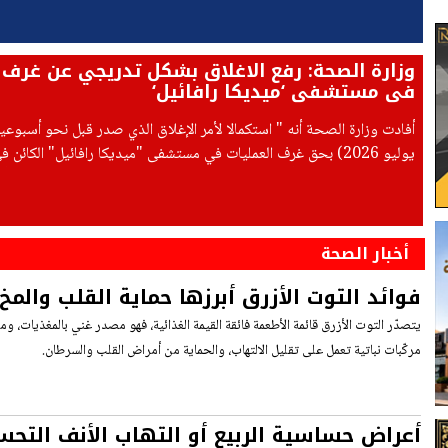
وزارة الصحة: رفع الاغلاق بشكل تدريجي عن غرف 
في مستشفى ‘ميديكا رافائيل‘
يوليو 2026) بحق غرف العمليات في مستشفى "ميديكا رافائيل" الكائن 
"عتيديم" بمدينة تل أبيب، وبعد فحص الإجراءات التي اتُّخذت لتصحيح أ
أخبار الصحة
فوائد التوت الأزرق أبرزها حماية القلب والمخ
يتصدّر التوت الأزرق قائمة الأطعمة فائقة القيمة الغذائية، فهو مصدر غني بالمغذيات، 
مركّبات نباتية تعمل على تقليل الالتهاب، والحماية من أمراض القلب والسرطان.
أعراض حساسية الربيع أو التهاب الأنف الت