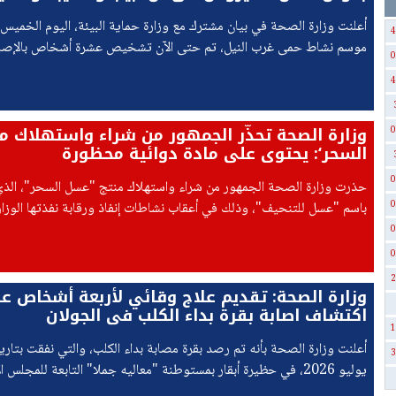
وقلنسوة
أعلنت وزارة الصحة في بيان مشترك مع وزارة حماية البيئة، اليوم الخميس، 
4
موسم نشاط حمى غرب النيل، تم حتى الآن تشخيص عشرة أشخاص بالإصاب
0
إسرائيل.
4
وزارة الصحة تحذّر الجمهور من شراء واستهلاك م
0
السحر‘: يحتوي على مادة دوائية محظورة
0
حذرت وزارة الصحة الجمهور من شراء واستهلاك منتج "عسل السحر"، الذي ي
0
باسم "عسل للتنحيف"، وذلك في أعقاب نشاطات إنفاذ ورقابة نفذتها الوزار
الوزارة أن هذا المنتج غير معتمد من وزارة الصحة .
0
0
2
وزارة الصحة: تقديم علاج وقائي لأربعة أشخاص عل
اكتشاف اصابة بقرة بداء الكلب في الجولان
1
3
يوليو 2026، في حظيرة أبقار بمستوطنة "معاليه جملا" التابعة للمجلس ا
الجولان.