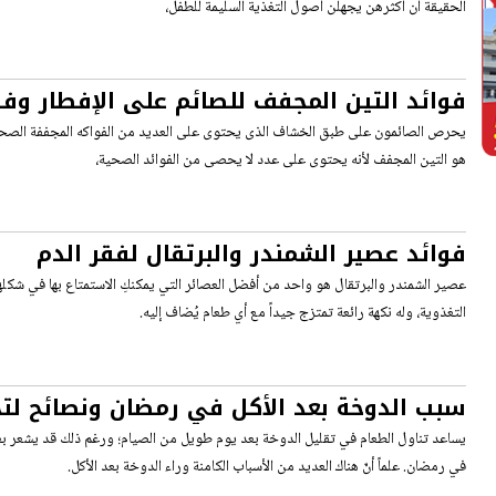
الحقيقة أن أكثرهن يجهلن أصول التغذية السليمة للطفل،
فوائد التين المجفف للصائم على الإفطار وفو
يحرص الصائمون على طبق الخشاف الذى يحتوى على العديد من الفواكه المجففة الصحية
هو التين المجفف لأنه يحتوى على عدد لا يحصى من الفوائد الصحية،
فوائد عصير الشمندر والبرتقال لفقر الدم
عصير الشمندر والبرتقال هو واحد من أفضل العصائر التي يمكنكِ الاستمتاع بها في شكلها ا
التغذوية، وله نكهة رائعة تمتزج جيداً مع أي طعام يُضاف إليه.
سبب الدوخة بعد الأكل في رمضان ونصائح لتج
يساعد تناول الطعام في تقليل الدوخة بعد يوم طويل من الصيام؛ ورغم ذلك قد يشعر بع
في رمضان. علماً أنّ هناك العديد من الأسباب الكامنة وراء الدوخة بعد الأكل.