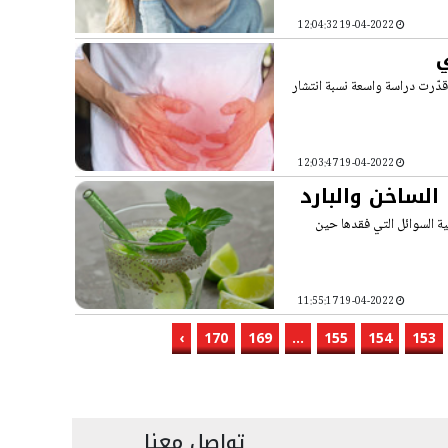
19-04-2022 12:04:32
ي
قدّرت دراسة واسعة نسبة انتشار
19-04-2022 12:03:47
لساخن والبارد
ة السوائل التي فقدها حين
19-04-2022 11:55:17
›
170
169
...
155
154
153
تواصل معنا