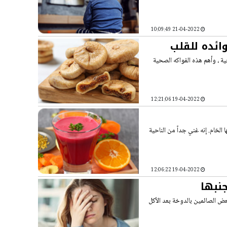
21-04-2022 10:09:49
ائده للقلب
 ، وأهم هذه الفواكه الصحية
19-04-2022 12:21:06
لخام. إنه غني جداً من الناحية
19-04-2022 12:06:22
نبها
ض الصائمين بالدوخة بعد الأكل