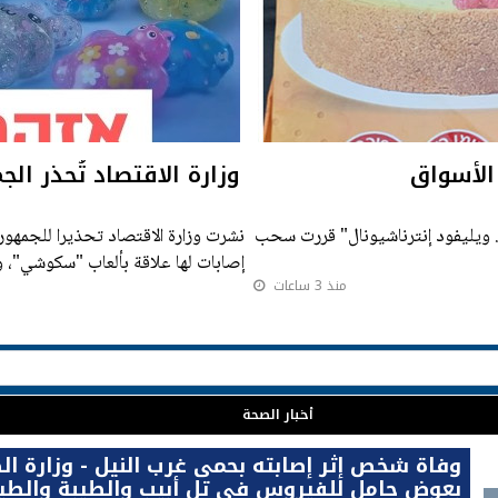
الأسواق
وزارة الاقتصاد تُحذر ا
ج. ويليفود إنترناشيونال" قررت سحب
نشرت وزارة الاقتصاد تحذيرا للجمهور
إصابات لها علاقة بألعاب "سكوشي"، و
منذ 3 ساعات
لشكلها ببطء.
أخبار الصحة
وفاة شخص إثر إصابته بحمى غرب النيل - وزارة ال
بعوض حامل للفيروس في تل أبيب والطيبة والطي