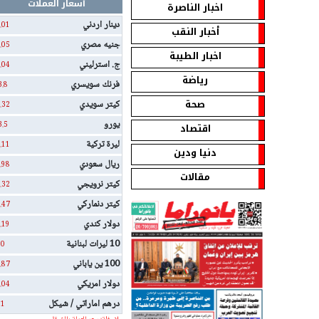
أسعار العملات
اخبار الناصرة
دينار اردني
.01
أخبار النقب
جنيه مصري
.05
اخبار الطيبة
ج. استرليني
.04
رياضة
فرنك سويسري
3.8
صحة
كيتر سويدي
.32
يورو
3.5
اقتصاد
ليرة تركية
.11
دنيا ودين
ريال سعودي
.98
مقالات
كيتر نرويجي
.32
كيتر دنماركي
.47
دولار كندي
.19
10 ليرات لبنانية
0
100 ين ياباني
.87
دولار امريكي
.04
درهم اماراتي / شيكل
1