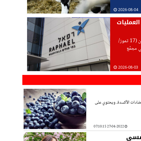
2026-08-04
العمليات
أفادت وزارة الصحة أنه " استكمالا لأمر الإغلاق الذي صدر قبل نحو أسبوعين (17 تموز/
في مجمّع
وجه القصور،
2026-08-03
ومضادات الأكسدة، ويحتوي على
27-04-2022 07:10:15
حسسي