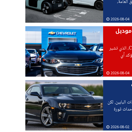
 العامة،
2026-08-04
ا نعرفه حتى الآن عن شيفروليه كورفيت C9 موديل
تستعد شيفروليه لفتح فصل جديد في تاريخ كورفيت مع الجيل التاسع C9، الذي تشير
لشركة لم تؤكد أي
2026-08-04
ت البابين. لكن
لب الطاولة وإحداث ثورة
2026-08-02