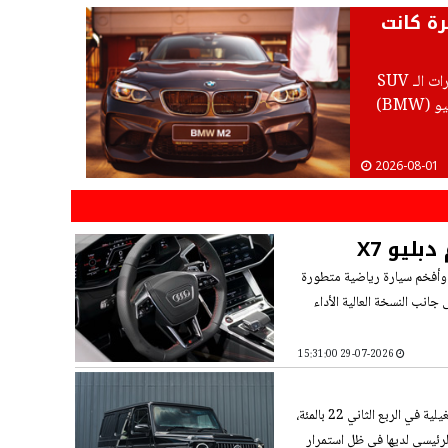
S للطرق الوعرة كانت
على الرغم من الانتعاش القياسي والمبيعات الخيالية التي تشهدها فئة سيارات الـ SUV
المخصصة للطرق الوعرة الفاخرة عالمياً، يبدو أن العملاق البافاري بي إم دبليو (BMW)
2026-08-01
أودي Q9 2027 تدخل الحرب مباشرة ضد بي إم دبليو X7
 رسمياً عن أضخم، وأطول، وأفخم سيارة رياضية متطورة
ي سيارة أودي Q9 2027 الجديدة كلياً، إلى جانب النسخة العالية الأداء
29-07-2026 15:31:00
أعلنت مرسيدس-بنز الألمانية لصناعة السيارات الفاخرة اليوم الثلاثاء ارتفاع أرباحها التشغيلية في الربع الثاني 22 بالمئة،
رئيسي لديها في ظل استمرار