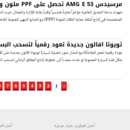
مرسيدس AMG E 53 تح
تخطف الأنظار
المتخصصة في إنتاج أغلفة حماية الطلاء الملونة (PPF) مع الصانع الشهير للجنوط الفاخرة AL13 Wheels،
تويوتا افالون جديدة تعود رقمياً لتسحب الب
عودة رقمية تفجر المفاجأة! مع انتشار صور تخيلية لسيارة تويوتا افالون جديدة على 
شكل هذه السيارة المحبوبة لو عادت مجدداً إلى خطوط إنتاج العملاق الياباني لتسحب ال
8
7
6
5
4
3
2
1
‹
أخبار كفرقرع ، عارة ، عرعرة
أخبار اللد 