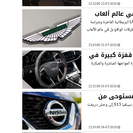
22-07-2026 22:52:00
مارتن دريدنوت.. أسرع وأشرس SUV في عالم ألعاب
تخيل سيارة رياضية متوحشة تجمع بين هيبة سيارات أستون مارتن (Aston Martin) البريطانية الفاخرة وشراسة
قات الواقع بل في عالم الألعاب
21-07-2026 22:43:00
رسمية تكشف قفزة كبيرة في
 أودي Q7 و SQ7 2027، لتطلق بذلك شرارة المواجهة المباشرة والمبكرة
19-07-2026 22:21:00
ريفت مستوحى من
بهوية مستوحاة من سكايلاين R34 ولمسات ليبرتي واك المتطرفة، تحولت سيارة نيسان سيلفيا S15 إلى وحش دريفت
18-07-2026 22:19:00