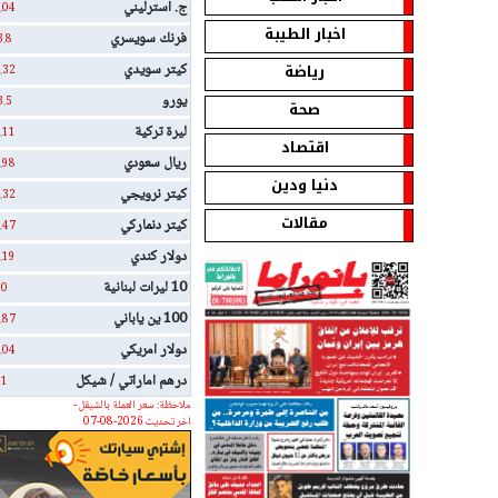
ج. استرليني
.04
اخبار الطيبة
فرنك سويسري
3.8
رياضة
كيتر سويدي
.32
يورو
3.5
صحة
ليرة تركية
.11
اقتصاد
ريال سعودي
.98
دنيا ودين
كيتر نرويجي
.32
مقالات
كيتر دنماركي
.47
دولار كندي
.19
10 ليرات لبنانية
0
100 ين ياباني
.87
دولار امريكي
.04
درهم اماراتي / شيكل
1
ملاحظة: سعر العملة بالشيقل -
اخر تحديث 2026-08-07