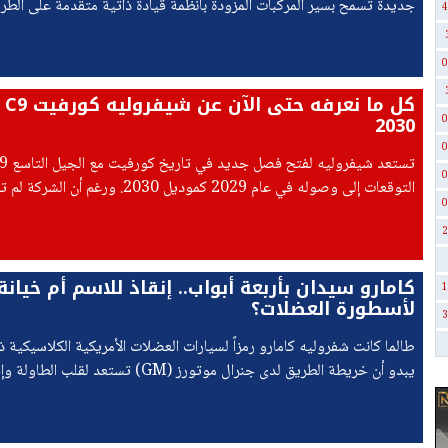
جديدة تسمح بسير المركبات المزودة بأنظمة قيادة ذاتية متقدمة على الطرق
4
وذلك وفقًا لتقديرات مصادر في وزارة المواصلات.
0
كل م
2030
0
0
0
التوقعات إلى وصوله في عام 2029 كموديل 2030. ورغم أن ا
0
تفاصيل رسمية حتى الآن، فإن عدة تقارير متطابقة ترسم صورة واضحة
2
كامارو سيدان بأربعة أبواب.. إنقاذ للاسم أم خيانة
1
لأسطورة العضلات؟
3
طالما كانت شفروليه كامارو رمزاً لسيارات العضلات الأمريكية الكلاسيكية ذا
يبدو أن خريطة الطريق لدى جنرال موتورز (GM) تستعد لق
غير متوقعة في عالم السيارات الرياضية؛