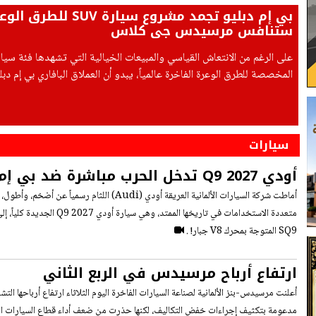
بي إم دبليو تجمد مشروع سيارة UV
ستنافس مرسيدس جي كلاس
قرر التراجع خطوة إلى الخلف وإعادة النظر
سيارات
ومرسيدس GLS
أماطت شركة السيارات الألمانية العريقة أودي (Audi) اللثام
متعددة الاستخدامات في تاريخها الممتد، وه
SQ9 المتوجة بمحرك V8 جبار! .
ارتفاع أرباح مرسيدس في الربع الثاني
مدعومة بتكثيف إجراءات خفض التكاليف، لكنها حذرت من ضعف أداء قطاع السيارات ال