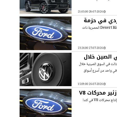
28-07-2026 21:05:00
تا الوردي في حزمة
فورد برونكو 2027 تكتسي بلمسات وردية وأرجوانية جريئة! تعرفوا على حزمة Desert Rising الحصرية ذات
27-07-2026 23:26:00
 الصين خلال
لثالث في السوق الصينية خلال
ها في واحد من أسرع أسواق
26-07-2026 15:09:00
فورد تتحدى عصر الكهرباء وتضخ ثروة لإبقاء زئير محركات V8
زئير الثماني أسطوانات يرتفع مجدداً! فورد تضخ استثمارات بمليارات الدولارات وتزيد إنتاج محركات V8 في كندا