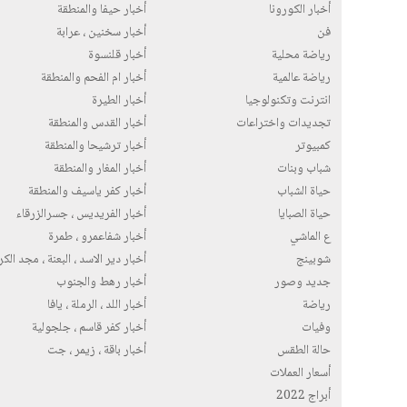
أخبار الكورونا
أخبار حيفا والمنطقة
فن
أخبار سخنين ، عرابة
رياضة محلية
أخبار قلنسوة
رياضة عالمية
أخبار ام الفحم والمنطقة
انترنت وتكنولوجيا
أخبار الطيرة
تجديدات واختراعات
أخبار القدس والمنطقة
كمبيوتر
أخبار ترشيحا والمنطقة
شباب وبنات
أخبار المغار والمنطقة
حياة الشباب
أخبار كفر ياسيف والمنطقة
حياة الصبايا
أخبار الفريديس ، جسرالزرقاء
ع الماشي
أخبار شفاعمرو ، طمرة
شوبينج
أخبار دير الاسد ، البعنة ، مجد الك
جديد وصور
أخبار رهط والجنوب
رياضة
أخبار اللد ، الرملة ، يافا
وفيات
أخبار كفر قاسم ، جلجولية
حالة الطقس
أخبار باقة ، زيمر ، جت
أسعار العملات
أبراج 2022