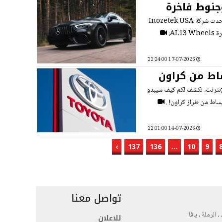
صل على PPF ملون وجنوط فاخرة
شهدت ساحة التعديل العالمية مؤخراً تعاوناً هندسياً وفنياً بغاية الإثارة والجمال؛ حيث اتحدت شركة Inozetek USA
17-07-2026 22:24:00
ساط من كراون
الإنترنت، نكشف لكم كيف سيبدو
بساط من طراز كراون! .
14-07-2026 22:01:00
›
137
136
...
10
9
تواصل معنا
، الرملة ، يافا
للاعلان