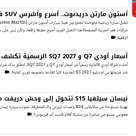
أستون 
الفيديو
مركبات همر الحربية المصفحة! هذا التخيل الفريد أصبح حقيقة واقعة، ولكن ليس على طر
الرقمية؛
أسعار أودي Q7 و SQ7 2027 ال
الأداء والسعر
أعلنت شركة أودي الألمانية رسمياً عن أسعار
ضد غريمتها بي ام دبليو X5 2027 الجديدة كلياً القادمة بتصميمه ثوري للغاية! .
نيسان سيلفيا S15 تتحول إلى وحش د
سكايلاين R34
هجومي مستوحى مباشرة من سلسلة أفلام فاست آند فيريوس! .