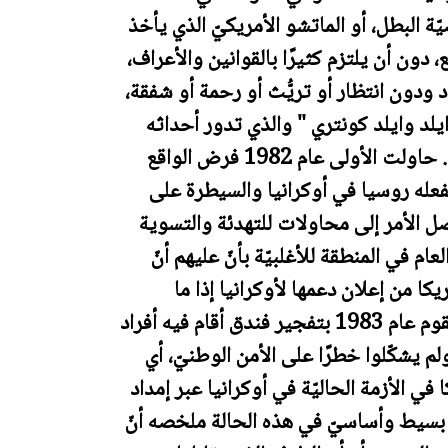
البطل، أو الماتشو الأمريكيّ الذي يأخذ
دون أن يلتزم كثيرًا بالقوانين والأعراف،
 ودون انتظار أو تريُّث أو رحمة أو شفقة،
لد وايلد كونتري " والذي تدور أحداثه
حول خلاف على قطعة أرض بين مجموعتين. حاولت الأولى عام 1982 فرض الواقع
فعله روسيا في أوكرانيا والسيطرة على
ويصل الأمر إلى محاولات للتهدئة والتسوية
ام في المنطقة للأغلبيّة بأنّ عليهم أنّ
كا من إعلان دعمها لأوكرانيا إذا ما
تعرّضت لهجوم ) فتفهم الأغلبيّة الرسالة، وتقوم عام 1983 بتفجير فندق أقام فيه أفراد
ولم يشكّلوا خطرًا على الأمن الوطنيّ، أي
في الأزمة الحاليّة في أوكرانيا عبر إمداد
 بسيط وأساسيّ في هذه الحالة ملخصه أنّ