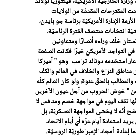
وزارة الخارجيّة الأمريكيّة، فيكتوريا نولاند
بحث المقترحات المقدمّة من الولايات
لأزمة الإدارة الأمريكيّة برئاسة جو بايدن،
يّة انتخابات منتصف الفترة الرئاسيّة،
تان خلّف وراءه أنصارًا ومتعاونين
ي التواجد الأمريكيّ خيرًا فكانت الصفعة
شعار استخدمه دونالد ترامب وهو " أميركا
مناطق النزاع والخلاف في العالم والكفّ
لمطالب بالحقّ عنوة، ولو كان العالم كلّه
رة عن " خوض الحروب من أجل عيون الآخرين
نّها تقف اليوم في مواجهة خصم ومنافس لا
واضح أنّه لا يخشى المواجهة العسكريّة، بل
يريد استعادة أيام عزّه أي أيام الاتحاد
ا إعادة أمجاد الإمبراطوريّة الروسيّة،