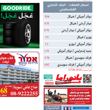
اسعار العملات - البنك التجاري
الفلسطيني
دولار أمريكي / شيكل
3.04
دينار أردني / شيكل
4.31
دولار أمريكي / دينار أردني
0.71
يورو / شيكل
3.5
دولار أمريكي / يورو
1.1
جنيه إسترليني / دولار أمريكي
1.31
فرنك سويسري / شيكل
3.74
دولار أمريكي / فرنك سويسري
0.82
اخر تحديث 2026-08-07