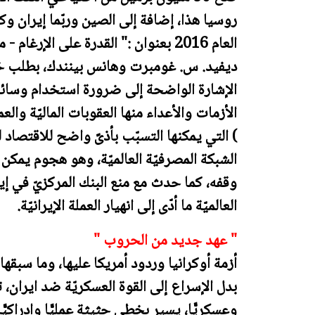
روسيا هذا، إضافة إلى الصين وربّما إيران وك
العام 2016 بعنوان :" القدرة على الإر
ديفيد. س. غومبرت وهانس بينندك، بطلب خ
الإشارة الواضحة إلى ضرورة استخدام وسائل
الأزمات والأعداء منها العقوبات الماليّة والعم
) التي يمكنها التسبّب بأذىً واضح للاقتصاد
الشبكة المصرفيّة العالميّة، وهو هجوم يمكن
وقفه، كما حدث مع منع البنك المركزيّ في 
العالميّة ما أدّى إلى انهيار العملة الإيرانيّة.
" عهد جديد من الحروب "
أزمة أوكرانيا وردود أمريكا عليها، وما سبقه
بدل الإسراع إلى القوة العسكريّة ضد ايران، تؤك
وعسكريًّا، يسير بخطى حثيثة عمليًّا وإدراك