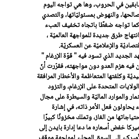
ابقين في الحروب، وها هي تواجه اليوم
صالحها، والنهوض بمسئوليّاتها، والتصدي
 كما تواجه ضغطًا باتجاه تخفيف العبء
انتهاج طرق جديدة للمواجهة العالميّة ،
صاديّة والإعلاميّة عن العسكريّة.
د الجديد الذي تسود فيه " قوّة الإرغام "
 فيه هزم العدو دون مواجهته، فقرّرت أنّ
ّة وكلفتها المتعاظمة والأخطار المرافقة
الولايات المتحدة على الإرغام، والتزود
مار والموارد الماليّة والسيطرة على مجال
 يحاولون فعل الأمر ذاته، في إشارة
ياجاتها من الغاز، وتملك مخزونًا كبيرًا
ركا خفض أسعاره ما دعا إدارة بايدن إلى
 الأميركيّ إلى السوق المحليّ لمواجهة موقف