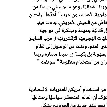
وريا الشماليّة، وهو ما جاء في دراسة من
غام - مواجهة الأعداء دون حرب " أعدّها الباحثان
اصّ من الجيش الأمريكي، جاءت فيها
 قتاليّة جديدة ومبتكرة في مواجهة
ليّات الهجوميّة الإلكترونيّة ( حرب السايبر
 لدى العدو، ومنعه من الوصول إلى نظام
 بسهولة بل بكبسة زر ضبط معياره وربما
إيران من استخدام منظومة " سويفت "
ا من استخدام أمريكيّ للعقوبات الاقتصاديّة
ّد أنّ العالم المتحضّر سياسيًّا وصناعيًّا
يًّا نحو عهد جديد من الحروب، يشكل