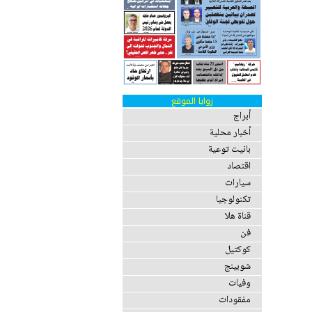
زوايا الموقع
أبراج
أخبار محلية
بانيت توعية
اقتصاد
سيارات
تكنولوجيا
قناة هلا
فن
كوكتيل
شوبينج
وفيات
مفقودات