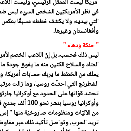
أمريكا ليست الممثّل الرئيسيّ، وليست اللاعب
في نظر الأمريكيّين الشخص السيّء ليس ضعيف
التي بيديه، ولا يكشف خططه مسبقًا بعكس 
وأفغانستان وغيرها.
" حنكة ودهاء "
ليس ذلك فحسب، بل إنّ اللاعب الخصم لأمريك
العتاد والسلاح الكثير، منه ما يفوق جودة ما
يملك من الخطط ما يربك حسابات أمريكا، وير
الشطرنج التي احتلّت روسيا، وما زالت مرتبة 
تحشد قوّاتها على الحدود مع أوكرانيا جارتها
وأوكرانيا روسيا بن
تريد الحرب، وتواصل تأكيد ذلك عبر مفاوض