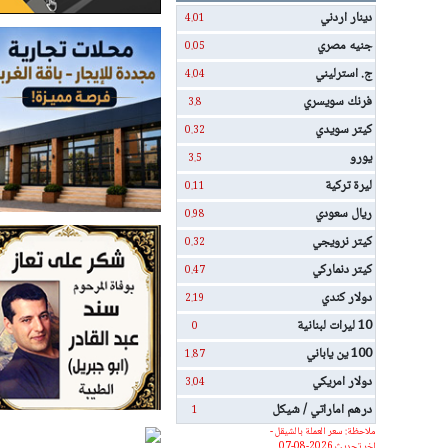
دينار اردني
4.01
جنيه مصري
0.05
ج. استرليني
4.04
فرنك سويسري
3.8
كيتر سويدي
0.32
يورو
3.5
ليرة تركية
0.11
ريال سعودي
0.98
كيتر نرويجي
0.32
كيتر دنماركي
0.47
دولار كندي
2.19
10 ليرات لبنانية
0
100 ين ياباني
1.87
دولار امريكي
3.04
درهم اماراتي / شيكل
1
ملاحظة: سعر العملة بالشيقل -
اخر تحديث 2026-08-07