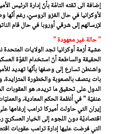
إضافة الى ثقته التامّة بأنّ إدارة الرئيس ال
لأوكرانيا في حال الغزو الروسيّ، رغم أنّها 
لإرسالهم إلى شرقي أوروبا في حال قام الناتو 
" حالة غير معهودة "
عشية أزمة أوكرانيا تجد الولايات المتحدة ن
الحقيقة والساطعة أنّ استخدام القوّة العسكري
واشنطن تسارع إلى وصفها بأنّها تهديد للأمن ا
بات يتصف بالصعوبة والخطورة المتزايدة، وأنّ
الدول على تحقيق ما تريده، هو العقوبات المال
عنفيّة " في أنظمة الحكم المعادية، والعمليّات
إيران التي حاولت أميركا ترامب إرغامها على
اقتصاديّة دون اللجوء إلى الخيار العسكريّ رغ
التي فرضت عليها إدارة ترامب عقوبات اقتص