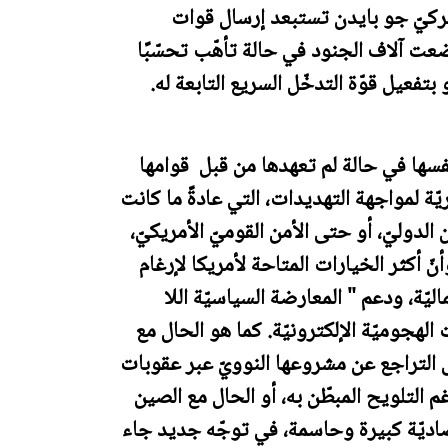
أميركيّ جو بايدن تستبعد إرسال قوات
وضعت آلاف الجنود في حالة تأهّب تحسّبًا
بتفعيل قوّة التدخّل السريع التابعة له.
فسها في حالة لم تعهدها من قبل قوامها
ّة لمواجهة التهديدات، التي عادةً ما كانت
لدوليّ، أو حتى الأمن القوميّ الأمريكيّ،
 أكثر الخيارات المتاحة لأمريكا لإرغام
يّة، ودعم " المعارضة السياسيّة اللا
 الهجوميّة الإلكترونيّة. كما هو الحال مع
 التراجع عن مشروعها النوويّ عبر عقوبات
م التلويح المبطّن به، أو الحال مع الصين
اديّة كبيرة وحاسمة، في توجّه جديد جاء