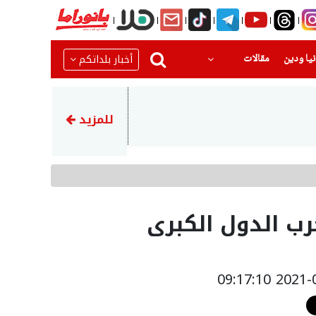
(current)
(current)
أخبار بلداتكم
يا ودين
مقالات
07:53
ضبط نحو 7.5 كغم مخدرات في القدس واعتقال 3 مشتبهين
للمزيد
رب الدول الكبرى