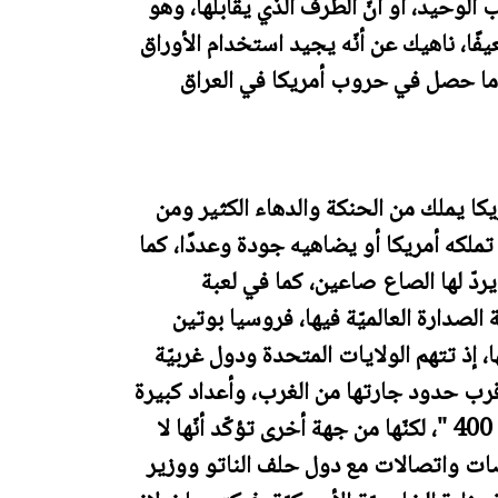
 الوحيد، أو أنّ الطرف الذي يقابلها، وهو
ًا، ناهيك عن أنّه يجيد استخدام الأوراق
ما حصل في حروب أمريكا في العراق
ا يملك من الحنكة والدهاء الكثير ومن
 تملكه أمريكا أو يضاهيه جودة وعددًا، كما
دّ لها الصاع صاعين، كما في لعبة
الصدارة العالميّة فيها، فروسيا بوتين
، إذ تتهم الولايات المتحدة ودول غربيّة
شر نحو 100 ألف جنديّ قرب حدود جارتها من الغرب، وأعداد كبيرة
من الآليّات ومنظومات صاروخيّة منها " إس 400 "، لكنّها من جهة أخرى تؤكّد أنّها لا
ات واتصالات مع دول حلف الناتو ووزير