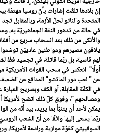
خارجيّة أمريكا أنتوني بلينكن، إذ قالت وكيلة 
إنّ بلادها تلقّت إشارات بأنّ روسيا مهتمّة ب
المتحدة والناتو لحلّ الأزمة، وبالمقابل تجد ا
في حالة من تدهور الثقة الجماهيريّة به، وعش
والأنكى من ذلك بعد انسحاب سريع من أفغانس
يلاقون مصيرهم ومواطنين عادييّن توسّموا ف
لهم قاسية، بل ربّما قاتلة، في تجسيد فظّ ل
أولًا" انعكس في سحب القوات الأمريكيّة من 
عن " لعب دور الماتشو" المدافع عن الضعيف وا
في الكفّة المقابلة، أو الكف وبصريح العبا
ومصالحهم "، وفوق كلّ ذلك اتضح لأمريكا أ
يمكن لأحد أن يتنبّأ بما يريد، بيد أنّه من ال
ربّما يسعى إليها واثقًا من أنّ الشعب الروسيّ 
السوفييتيّ كقوّة موازية ورادعة لأمريكا، وربم