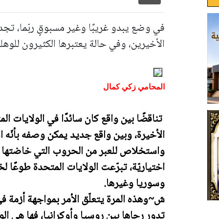
في وضع يبدو غريبًا وغير مسبوقٍ ربّما، تجد
الأخيرين، وفي حالة يعتبرها الكثيرون للوهلة
المحامي زكي كمال
تناقضًا بين واقع كان سائدًا في الولايات المت
الأخيرة، وبين واقع جديد يمكن وصفه بأنّه ا
واستخلاص للعبر من الحروب التي خاضتها أمر
اختياريّة، تبرّعت الولايات المتحدة طوعًا 
وسوريا وغيرها.
ش~وهذه المرة يتعلّق الأمر بمواجهة أزمة ف
تدور رحاها بين روسيا وأوكرانيا، فها هي ال