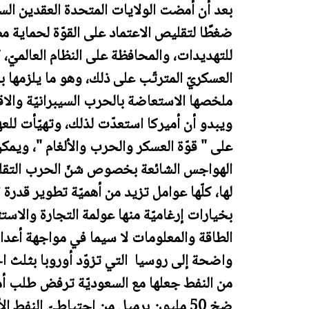
بعد أن أمضت الولايات المتحدة العقدين الس
ضغطًا لتقليص الاعتماد على القوّة لحماية م
للتهديدات، والمحافظة على النظام العالميّ،
العسكريّ المترتّب على ذلك، وهو ما يلزمها ب
ملخصها الاستعاضة بالحرب السيبرانيّة والاقت
ويبدو أن أميركا استعدّت لذلك، وتهيّأت للعه
على " قوّة العسكر والحرب والألغام "، ويمكن
الهواجس الشائعة بخصوص شنّ الحرب التقليدي
لها، كلّها عوامل تزيد من أهميّة تطوير قدرة 
بخيارات إرغاميّة منها عولمة التجارة والاستث
الطاقة والمعلومات لا سيما في مواجهة أعداء
واضحة إلى روسيا التي تزوّد أوروبا بثلث احت
من النفط جعلها مع السعوديّة ترفض طلب أمي
ضخ 50 مليون برميل من احتياطيّ النفط