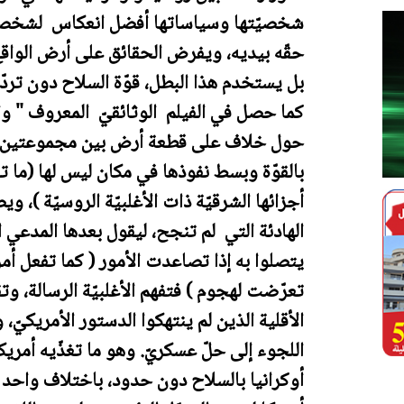
شخصيّتها وسياساتها أفضل انعكاس لشخصيّة 
حقّه بيديه، ويفرض الحقائق على أرض الواقع، 
بل يستخدم هذا البطل، قوّة السلاح دون تردّد
كما حصل في الفيلم الوثائقيّ المعروف " واي
بالقوّة وبسط نفوذها في مكان ليس لها (ما ت
أجزائها الشرقيّة ذات الأغلبيّة الروسيّة )، 
الهادئة التي لم تنجح، ليقول بعدها المدعي الع
يتصلوا به إذا تصاعدت الأمور ( كما تفعل أمري
الأقلية الذين لم ينتهكوا الدستور الأمريكيّ، 
اللجوء إلى حلّ عسكريّ. وهو ما تغذّيه أمريكا 
أوكرانيا بالسلاح دون حدود، باختلاف واحد