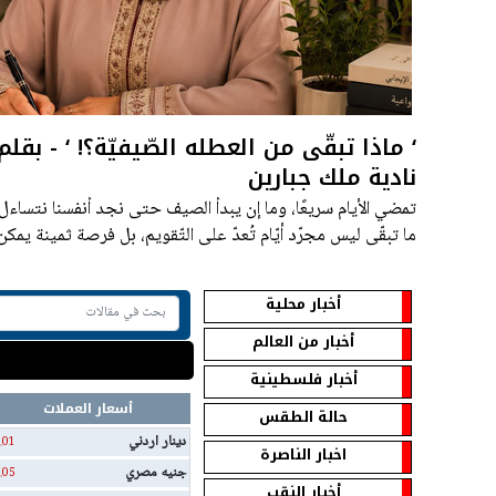
‘ ماذا تبقّى من العطله الصّيفيّة؟! ‘ - بق
نادية ملك جبارين
تمضي الأيام سريعًا، وما إن يبدأ الصيف حتى نجد أنفسنا نتساءل: 
ما تبقّى ليس مجرّد أيّام تُعدّ على التّقويم، بل فرصة ثمينة يمكن
والرّوح.
أخبار محلية
أخبار من العالم
أخبار فلسطينية
أسعار العملات
حالة الطقس
دينار اردني
.01
اخبار الناصرة
جنيه مصري
.05
أخبار النقب