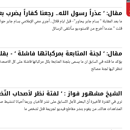
مقال: ‘ عذراً رسول الله.. رجعنا كفاراً يضرب 
‘
ما بعد المقابلة " بسام جابر يحاور"- قبل ايام قلال ، أجرى معي الإعلامي بسام جابر حواراً
قلت " عندما أخرج من الاستوديو سأتلقى الرسائل
مقال: ‘ لجنة المتابعة بمركباتها فاشلة ‘ - بقل
حمدان ( ابو رعد )
يؤكد ما قلته في السابق ان ما يسمى بلجنة المتابعة بكل مركباتها فاشلة على كل الاصعدة
تنظر اليها لجنة مصالح
الشيخ مشهور فواز : ‘ لفتة نظر لأصحاب النّظر
مقاطع توثيق الجرائم ‘
نرى في الفترة الأخيرة أنّ البعض لأجل التّسابق على نشر الأخبار، وربما أحيانا لتنشيط
المشاهدات هنالك، من يقوم بنشر مقاطع فيديو لجريمة قتل لشخص ما