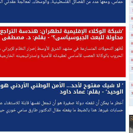
حماس، ومعها عدد من الفصائل الفلسطينية، والوسطاء، لمعالجة عقدتي ال
4
في قطاع غزة، بما يفتح الطريق أمام تنفيذ المرحلة الثانية من اتفاق وقف إط
0
‘شبكة الوكلاء الإقليمية لطهران: هندسة التراجع 
محاولة للبعث الجيوسياسي؟‘ - بقلم: د. مصطفى ع
0
0
تُظهر التحولات المتسارعة في مشهد الشرق الأوسط إصرار النظام الإيراني ع
0
الحروب بالوكالة العصب الأساسي لعقيدته الأمنية واستراتيجيته الخارجي
0
الضغوط الهيكلية المتصاعدة والأزمات البنيوية العميقة
2
‘ لا شيك مفتوح لأحد... الأمن الوطني الأردني هو ا
1
الوحيد‘ - بقلم: عماد داود
3
أخطر ما يمكن أن تفعله دولة صغيرة هو أن تجعل نفسها قابلة للاستغناء عن
حسابات غيرها. هذا بالضبط ما يفعله مقال الدكتور طارق سامي خوري حي
خيارات الأردن بين وصايتين، متجاهلا أن جوهر السياسة الواقعية،