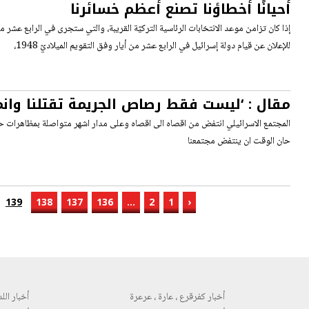
أحيانًا أخطاؤنا تصنع أعظم خسائرنا
للإعلان عن قيام دولة إسرائيل في الرابع عشر من أيار وفق التقويم الميلاديّ 1948،
مقال : ‘ليست فقط رصاص الجريمة تقتلنا وانما 
المجتمع الاسرائيلي انتفض من اقصاه الى اقصاه وعلى مدار اشهر متواصلة بمظاهرات حاش
حان الوقت ان ينتفض مجتمعنا
139
138
137
136
...
2
1
‹
أخبار كفرقرع ، عارة ، عرعرة
أخبار اللد 