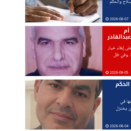
سلاح والحكم
لاق النار.
2026-08-07
أم
بدالقادر
لى إبقاء خيار
ة. وفي ظل
2026-08-05
لحَكَم
ها في
ن يختزل
2026-08-04