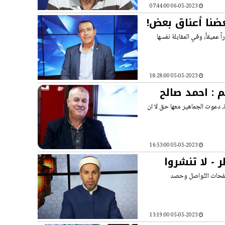
06-05-2023 07:44:00
بعضنا أعناق بعض!
 عميقاً، وفي المقابلة نفسها
05-05-2023 18:28:00
م : احمد صالح
، دعوت الجماهير معها حق لا ان
05-05-2023 16:53:00
 - لا تنشروا
 صفحات التّواصل وحصد
05-05-2023 13:19:00