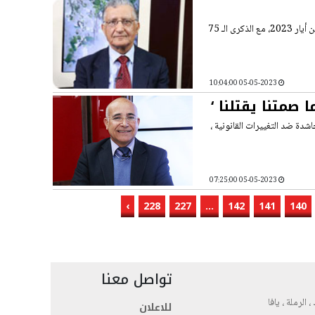
إذا كان تزامن موعد الانتخابات الرئاسية التركيّة القريبة، والتي ستجرى في الرابع عشر من أيار 2023، مع الذكرى الـ 75
05-05-2023 10:04:00
صمتنا يقتلنا ‘
دة ضد التغييرات القانونية ،
05-05-2023 07:25:00
›
228
227
...
142
141
140
تواصل معنا
، الرملة ، يافا
للاعلان