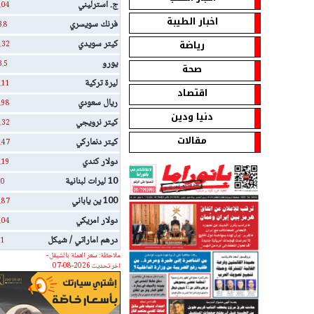
ج. استرليني
.04
اخبار الطيبة
فرنك سويسري
3.8
رياضة
كيتر سويدي
.32
يورو
3.5
صحة
ليرة تركية
.11
اقتصاد
ريال سعودي
.98
دنيا ودين
كيتر نرويجي
.32
مقالات
كيتر دنماركي
.47
دولار كندي
.19
10 ليرات لبنانية
0
100 ين ياباني
.87
دولار امريكي
.04
درهم اماراتي / شيكل
1
ملاحظة: سعر العملة بالشيقل -
اخر تحديث 2026-08-07