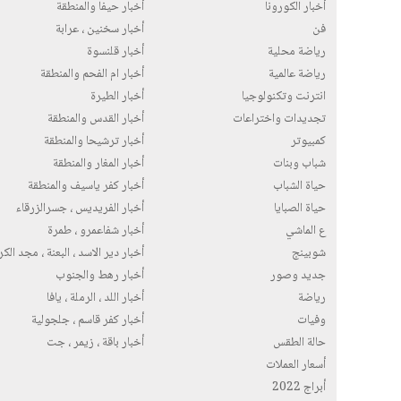
أخبار الكورونا
أخبار حيفا والمنطقة
فن
أخبار سخنين ، عرابة
رياضة محلية
أخبار قلنسوة
رياضة عالمية
أخبار ام الفحم والمنطقة
انترنت وتكنولوجيا
أخبار الطيرة
تجديدات واختراعات
أخبار القدس والمنطقة
كمبيوتر
أخبار ترشيحا والمنطقة
شباب وبنات
أخبار المغار والمنطقة
حياة الشباب
أخبار كفر ياسيف والمنطقة
حياة الصبايا
أخبار الفريديس ، جسرالزرقاء
ع الماشي
أخبار شفاعمرو ، طمرة
شوبينج
أخبار دير الاسد ، البعنة ، مجد الك
جديد وصور
أخبار رهط والجنوب
رياضة
أخبار اللد ، الرملة ، يافا
وفيات
أخبار كفر قاسم ، جلجولية
حالة الطقس
أخبار باقة ، زيمر ، جت
أسعار العملات
أبراج 2022