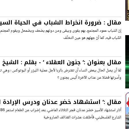
مقال : ضرورة انخراط الشباب في الحياة السي
والاجتماعية
إنّ الشباب عمود المجتمع، بهم يقوى ويبقى ومن دونهم يضعف ويضمحل ويقوم المجتمع
الشّباب فيه، كما أنّ جهلهم هو عين التخلّف
مقال بعنوان :‘ جنون العقلاء ‘ - بقلم : الشي
فواز
لمّا أن يصل الحال ببعض النساء أن تقترض بالربا لأجل عملية الليزر أو البوتوكس ؛ وهي تعل
وأسرتها فضلا عن عذاب الآخرة أليس بجنون ؟
مقال :‘ استشهاد خضر عدنان ودرس الإرادة ال
أ
الشارع الفلسطيني، فأطلقت عشرات القذائف الصاروخية