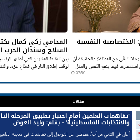
لم: الاختصاصية النفسية
المحامي زكي كمال يكتب
السلاح وسندان الحرب ال
ماذا تبقّى من العطلة؟ والحقيقة أنّ
 استثمارها فيما ينفع النّفس والعقل
لوقف إطلاق النار في قطاع غزة، والنقاط 
07:50
مقالات
‘تفاهمات العلمين أمام اختبار تطبيق المرحلة الثان
والانتخابات الفلسطينية‘ - بقلم: وليد العوض
4
أُعلن في الثاني من آب/أغسطس عن التوصل إلى تفاهمات في مدينة العلمي
0