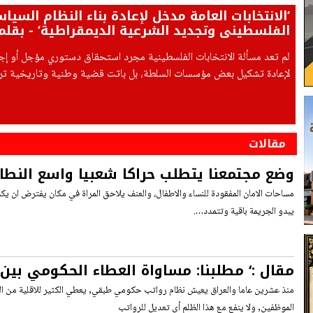
‘الانتخابات العامة مدخل لإعادة بناء النظام السيا
الفلسطيني وتجديد الشرعية الديمقراطية‘ - بقلم
علوش
لم تعد مسألة الانتخابات الفلسطينية مجرد استحقاق دستوري مؤجل أو إجر
لإعادة تشكيل بعض مؤسسات السلطة، بل باتت قضية وطنية وتاريخية ترتب
وثيقاً بمستقبل النظام السياسي الفلسطيني،
مقالات
وضع مجتمعنا يتطلب حراكا شعبيا واسع النطاق
مساحات الامان المفقودة للنساء والاطفال، والعنف يلاحق المراة في مكان يفترض ان يكون آ
يبدو الجريمة باقية وتتمدد….
مقال :‘ مطلبنا: مساواة العطاء الحكومي بين
الموظفين‘
منذ عشرين عاما والعراق يعيش نظام رواتب حكومي طبقي, يعطي الكثير للاقلية من ال
الموظفين, ولا ينفع مع هذا الظلم أي تعديل للرواتب