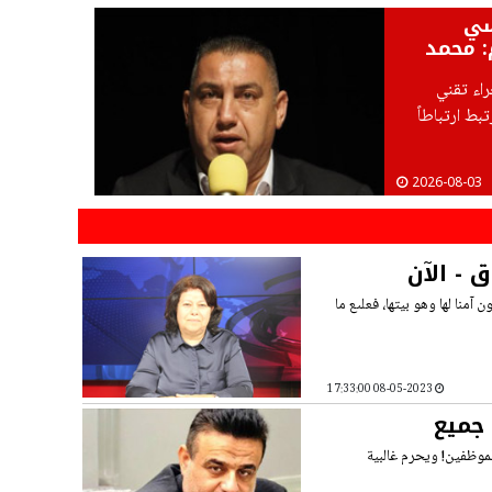
سي
: محمد
اء تقني
ط ارتباطاً
2026-08-03
 - الآن
منا لها وهو بيتها، فعلىع ما
08-05-2023 17:33:00
 جميع
موظفين! ويحرم غالبية