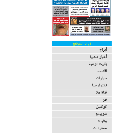
زوايا الموقع
أبراج
أخبار محلية
بانيت توعية
اقتصاد
سيارات
تكنولوجيا
قناة هلا
فن
كوكتيل
شوبينج
وفيات
مفقودات