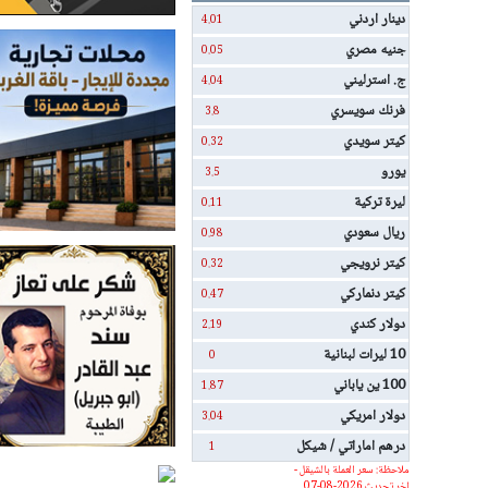
دينار اردني
4.01
جنيه مصري
0.05
ج. استرليني
4.04
فرنك سويسري
3.8
كيتر سويدي
0.32
يورو
3.5
ليرة تركية
0.11
ريال سعودي
0.98
كيتر نرويجي
0.32
كيتر دنماركي
0.47
دولار كندي
2.19
10 ليرات لبنانية
0
100 ين ياباني
1.87
دولار امريكي
3.04
درهم اماراتي / شيكل
1
ملاحظة: سعر العملة بالشيقل -
اخر تحديث 2026-08-07