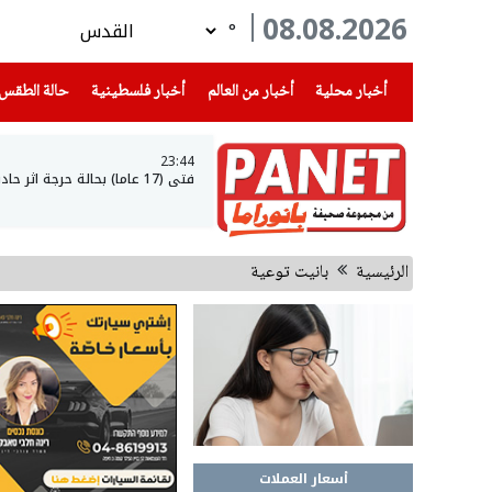
08.08.2026
°
(current)
(current)
(current)
أخبار محلية
أخبار من العالم
أخبار فلسطينية
حالة الطقس
23:44
فتى (17 عاما) بحالة حرجة اثر حادث طرق في عرعرة النقب
الرئيسية
بانيت توعية
أسعار العملات