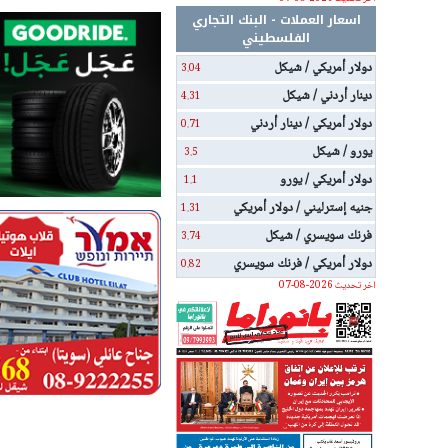
اسعار العملات - البنك التجاري
الفلسطيني
دولار أمريكي / شيكل
3.04
دينار أردني / شيكل
4.31
دولار أمريكي / دينار أردني
0.71
يورو / شيكل
3.5
دولار أمريكي / يورو
1.1
جنيه إسترليني / دولار أمريكي
1.31
فرنك سويسري / شيكل
3.74
دولار أمريكي / فرنك سويسري
0.82
اخر تحديث 2026-08-07