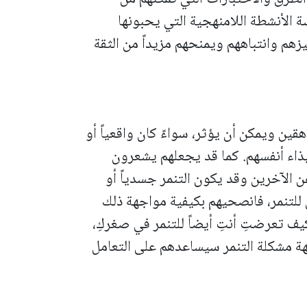
الأنشطة اللامنهجية التي يحبونها
م وانتباههم ويمنحهم مزيداً من الثقة
راهقين ويمكن أن يؤثر، سواءً كان واقعياً أو
يذاء أنفسهم. كما قد يجعلهم يشعرون
ن الآخرين وقد يكون التنمر جسدياً أو
ن للتنمر، فانصحيهم بكيفية مواجهة ذلك
يف تعرضتِ أنتِ أيضاً للتنمر في صغركِ،
هة مشكلة التنمر سيساعدهم على التعامل