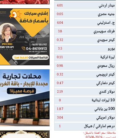
دينار اردني
4.01
جنيه مصري
0.05
ج. استرليني
4.04
فرنك سويسري
3.8
كيتر سويدي
0.32
يورو
3.5
ليرة تركية
0.11
ريال سعودي
0.98
كيتر نرويجي
0.32
كيتر دنماركي
0.47
دولار كندي
2.19
10 ليرات لبنانية
0
100 ين ياباني
1.87
دولار امريكي
3.04
درهم اماراتي / شيكل
1
ملاحظة: سعر العملة بالشيقل -
اخر تحديث 2026-08-07