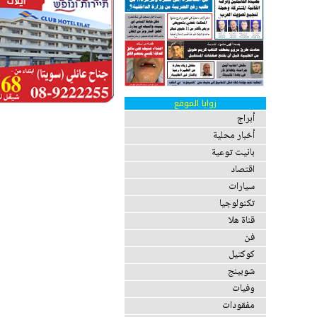
زوايا الموقع
أبراج
أخبار محلية
بانيت توعية
اقتصاد
سيارات
تكنولوجيا
قناة هلا
فن
كوكتيل
شوبينج
وفيات
مفقودات