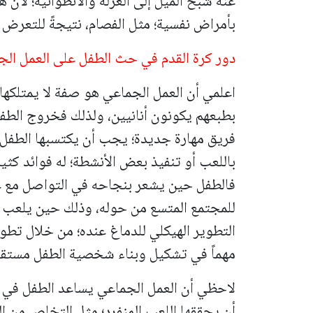
عنه شبح الميل إلى العزلة والانطوائية؛ لأن 
بأمراض نفسية؛ مثل الفصام، نتيجةً للتعرض ل
دور كرة القدم في حث الطفل على العمل الج
اعلمي أن العمل الجماعي هو صفة لا يمتلكها 
بطبعهم يكونون أنانيين، ولذلك فخروج الطفل 
فريق مهارة جديدة؛ يجب أن يكتسبها الطفل، 
باللعب أو تنفيذ بعض الأنشطة؛ له فوائد كثير
فالطفل حين يشعر بنجاحه في التواصل مع غي
للمجتمع المتسع من حوله، وذلك حين يلعب م
التطوير الهيكلي للدماغ عنده؛ من خلال تطوي
مهماً في تشكيل وبناء شخصية الطفل مستقبلا
لاحظي أن العمل الجماعي يساعد الطفل في 
أن يحققها اللعب المنفرد؛ مثل التخلص من ا