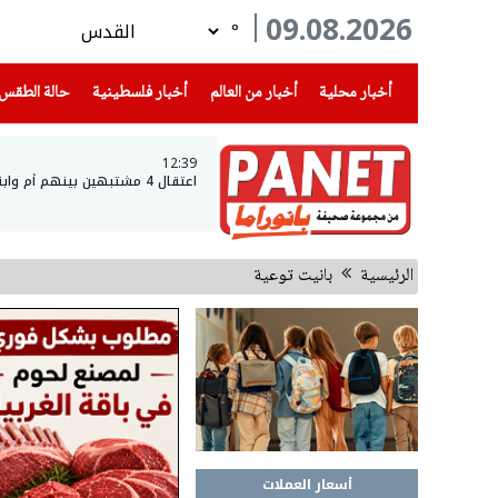
09.08.2026
°
(current)
(current)
(current)
أخبار محلية
أخبار من العالم
أخبار فلسطينية
حالة الطقس
12:39
اعتقال 4 مشتبهين بينهم أم وابنها بجريمة قتل وفاء بدران في البعنة
الرئيسية
بانيت توعية
أسعار العملات