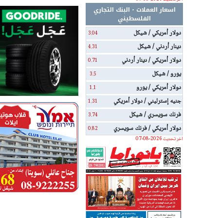
اسعار العملات - البنك التجاري
الفلسطيني
دولار أمريكي / شيكل
3.04
دينار أردني / شيكل
4.31
دولار أمريكي / دينار أردني
0.71
يورو / شيكل
3.5
دولار أمريكي / يورو
1.1
جنيه إسترليني / دولار أمريكي
1.31
فرنك سويسري / شيكل
3.74
دولار أمريكي / فرنك سويسري
0.82
اخر تحديث 2026-08-07