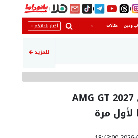
(current)
(current)
أخبار بلداتكم
يا ودين
مقالات
19:53
ميدالية ذهبية لجولان عرابي من
للمزيد
داخلية سيارة مرسيدس AMG GT 2027
 لأول مرة