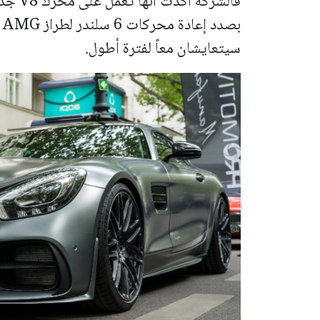
فالشركة
سيتعايشان معاً لفترة أطول.