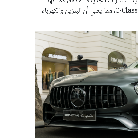
 أكدت أنها تعمل على محرك V8 جديد للسيارات الجديدة القادمة، كما أنها
بصدد إعادة محركات 6 سلندر لطراز C-Class AMG، مما يعني أن البنزين والكهرباء