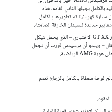
بعد انتظار طويل وتشويق مستمر، سمحت لنا مرسيدس AMG أخيراً بالدخول إلى
GT 4-Door Coupe الكهربائية بالكامل بجيلها الثاني القادم، هذه
سيارة كهربائية تم تطويرها بالكامل
تعتبر هذه السيارة النسخة الإنتاجية من طراز GT XX الاختباري – الذي يحمل هيكل
لمقال – ويبدو أن مرسيدس قررت أن تجعل
AM الرياضية.
ية لصالح لوحة مغطاة بالكامل بالزجاج تضم
ائلة قليلاً نحو السائق لتعزيز شعور قمرة القيادة