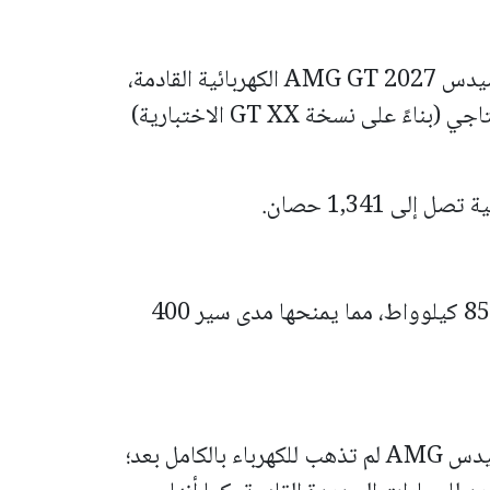
رغم أن التركيز اليوم على داخلية سيارة مرسيدس AMG GT 2027 الكهربائية القادمة،
إلا أن المواصفات التقنية المسربة للطراز الإنتاجي (بناءً على نسخة GT XX الاختبارية)
ى 1,341 حصان.
شحن خارق: تدعم الشحن بقدرة تصل إلى 850 كيلوواط، مما يمنحها مدى سير 400
الخبر السار لعشاق عرب جي تي هو أن مرسيدس AMG لم تذهب للكهرباء بالكامل بعد؛