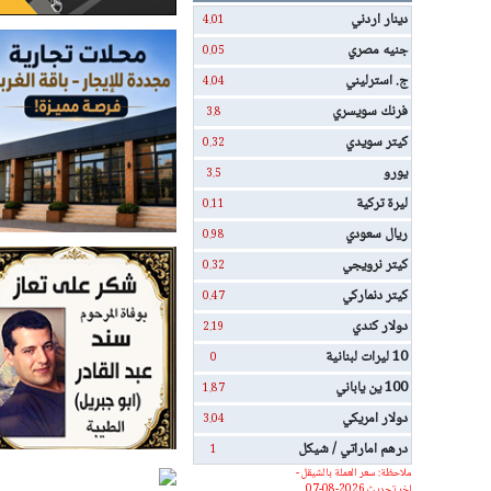
دينار اردني
4.01
جنيه مصري
0.05
ج. استرليني
4.04
فرنك سويسري
3.8
كيتر سويدي
0.32
يورو
3.5
ليرة تركية
0.11
ريال سعودي
0.98
كيتر نرويجي
0.32
كيتر دنماركي
0.47
دولار كندي
2.19
10 ليرات لبنانية
0
100 ين ياباني
1.87
دولار امريكي
3.04
درهم اماراتي / شيكل
1
ملاحظة: سعر العملة بالشيقل -
اخر تحديث 2026-08-07