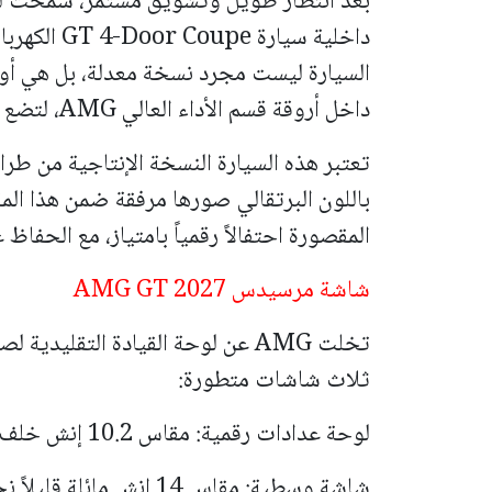
داخلية سيارة 
السيارة ليست مجرد نسخة معدلة، بل هي أول 
داخل أروقة قسم الأداء العالي AMG، لتضع معايير جديدة للسيدان الخارقة الصامتة.
باللون البرتقالي صورها مرفقة ضمن هذا ا
المقصورة احتفالاً رقمياً بامتياز، مع الحفاظ على هوية G
شاشة مرسيدس AMG GT 2027
تخلت AMG عن لوحة القيادة التقليد
ثلاث شاشات متطورة:
لوحة عدادات رقمية: مقاس 10.2 إنش خلف المقود.
شاشة وسطية: مقاس 14 إنش م