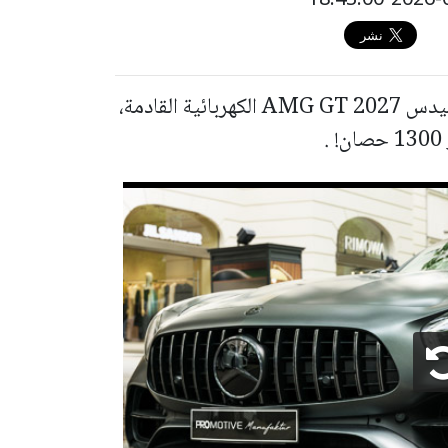
نشرت صور رسمية تُظهر داخلية سيارة مرسيدس AMG GT 2027 الكهربائية القادمة،