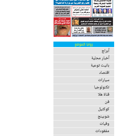
زوايا الموقع
أبراج
أخبار محلية
بانيت توعية
اقتصاد
سيارات
تكنولوجيا
قناة هلا
فن
كوكتيل
شوبينج
وفيات
مفقودات