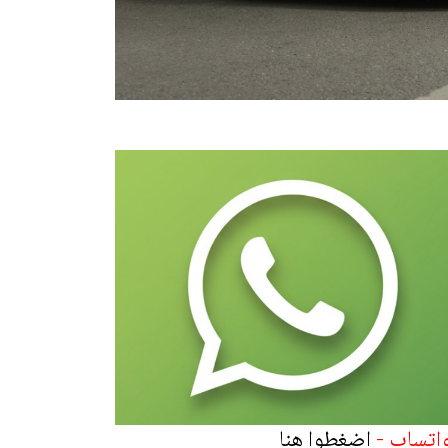
واتساب -
اضغطوا هنا