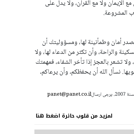
مع الإيمان ولا مع القرآن، ولا يدل على
ب المشروعة.
در أمان وطمأنينة لها، ومسؤوليتك أن
ينة والراحة، وأن تكثر من الدعاء لها، ولا
لا تشعر بالعجز إذا تأخر الشفاء، فمهمتك
ويها.
نسأل الله أن يحفظكم، وأن يرعاكم،
panet@panet.co.il
استعمال المضامين بموجب بند 27 أ لقانون الحقوق الأدبية لسنة 2007، يرجى ارسال
لمزيد من قلوب حائرة اضغط هنا