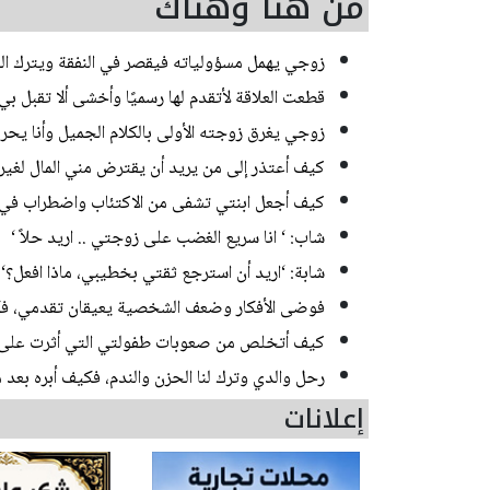
من هنا وهناك
زوجي يهمل مسؤولياته فيقصر في النفقة ويترك العم
قطعت العلاقة لأتقدم لها رسميًا وأخشى ألا تقبل ب
زوجي يغرق زوجته الأولى بالكلام الجميل وأنا يحر
كيف أعتذر إلى من يريد أن يقترض مني المال لغي
كيف أجعل ابنتي تشفى من الاكتئاب واضطراب في
شاب: ‘ انا سريع الغضب على زوجتي .. اريد حلاً ‘
شابة: ‘اريد أن استرجع ثقتي بخطيبي، ماذا افعل؟‘
فوضى الأفكار وضعف الشخصية يعيقان تقدمي، فك
كيف أتخلص من صعوبات طفولتي التي أثرت على ح
رحل والدي وترك لنا الحزن والندم، فكيف أبره بعد 
إعلانات