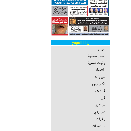
زوايا الموقع
أبراج
أخبار محلية
بانيت توعية
اقتصاد
سيارات
تكنولوجيا
قناة هلا
فن
كوكتيل
شوبينج
وفيات
مفقودات