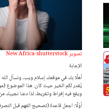
تصوير New Africa-shutterstock
الإجابة
أهلًا بك في موقعك إسلام ويب، ونسأل الله ا
يُقدر لكم الخير حيث كان.
هذا الموضوع (مو
ويقع فيه إفراط وتفريط، لذا دعنا نجيبك من 
أوّلًا: اجعل قاعدة (تصحيح الفهم قبل التص