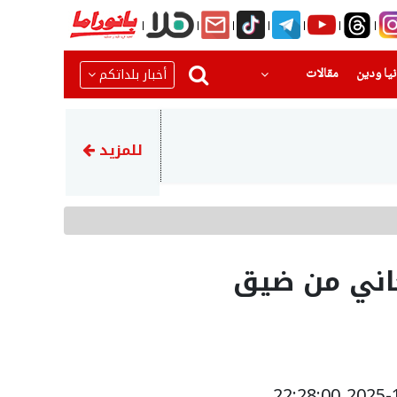
(current)
(current)
أخبار بلداتكم
يا ودين
مقالات
17:14
وفد طبي من جمعية أطباء لحقوق 
للمزيد
اني من ضيق