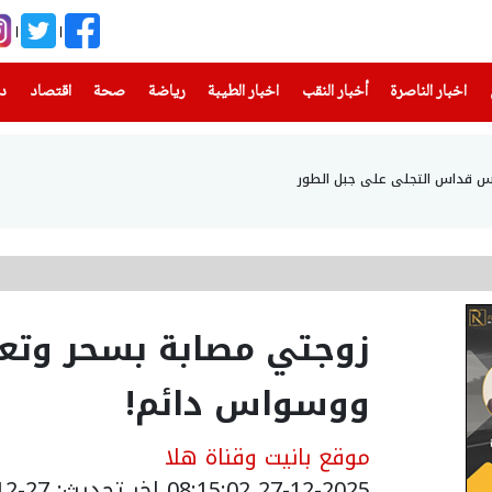
(current)
(current)
(current)
(current)
(current)
(current)
(current)
اخبار الناصرة
أخبار النقب
اخبار الطيبة
رياضة
صحة
اقتصاد
دن
أس قداس التجلي على جبل الطور
زوجتي مصابة بسحر وتع
ووسواس دائم!
موقع بانيت وقناة هلا
27-12-2025 08:15:02
اخر تحديث: 27-12-2025 22:28:00