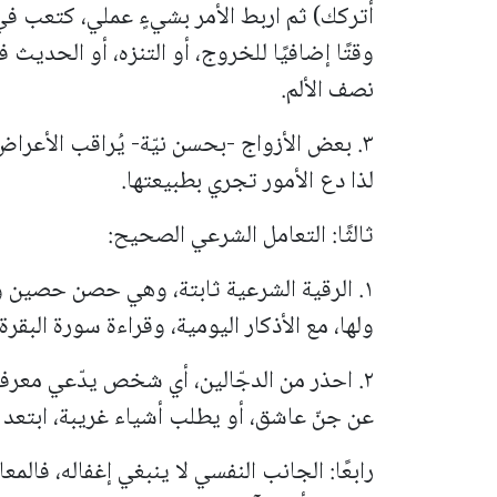
أتركك) ثم اربط الأمر بشيءٍ عملي، كتعب في
وقتًا إضافيًا للخروج، أو التنزه، أو الحديث في
نصف الألم.
٣. بعض الأزواج -بحسن نيّة- يُراقب الأعراض
لذا دع الأمور تجري بطبيعتها.
ثالثًا: التعامل الشرعي الصحيح:
١. الرقية الشرعية ثابتة، وهي حصن حصين وع
ولها، مع الأذكار اليومية، وقراءة سورة البقرة
٢. احذر من الدجّالين، أي شخص يدّعي معرف
عن جنّ عاشق، أو يطلب أشياء غريبة، ابتعد عنه 
رابعًا: الجانب النفسي لا ينبغي إغفاله، فالمع