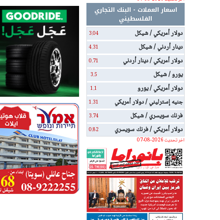
اسعار العملات - البنك التجاري
الفلسطيني
دولار أمريكي / شيكل
3.04
دينار أردني / شيكل
4.31
دولار أمريكي / دينار أردني
0.71
يورو / شيكل
3.5
دولار أمريكي / يورو
1.1
جنيه إسترليني / دولار أمريكي
1.31
فرنك سويسري / شيكل
3.74
دولار أمريكي / فرنك سويسري
0.82
اخر تحديث 2026-08-07