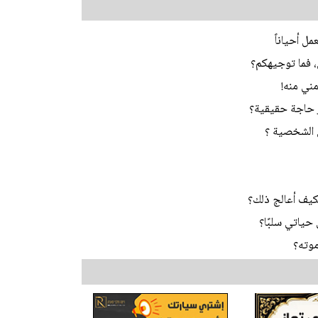
ل أحياناً
ي، فما توجيهكم؟
مني منه!
ر حاجة حقيقية؟
 الشخصية ؟
يف أعالج ذلك؟
ياتي سلبًا؟
موته؟