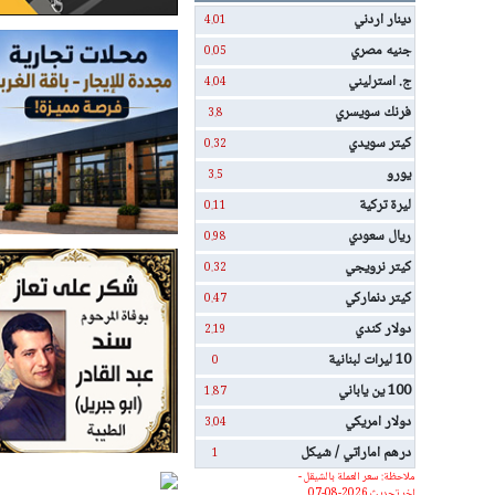
دينار اردني
4.01
جنيه مصري
0.05
ج. استرليني
4.04
فرنك سويسري
3.8
كيتر سويدي
0.32
يورو
3.5
ليرة تركية
0.11
ريال سعودي
0.98
كيتر نرويجي
0.32
كيتر دنماركي
0.47
دولار كندي
2.19
10 ليرات لبنانية
0
100 ين ياباني
1.87
دولار امريكي
3.04
درهم اماراتي / شيكل
1
ملاحظة: سعر العملة بالشيقل -
اخر تحديث 2026-08-07