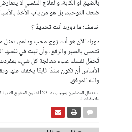
بالضيق أو الكآبة، والعلاج النفسي لا يتعارض 
ضعف التوحيد، بل هو من باب الأخذ بالأسبا
خامسًا: ما دورك أنت تحديدًا؟
دورك الآن هو أنك زوج محب وداعم، تمثل مص
تتحلى بالصبر والرفق، وأن تبث في نفسها السك
تُحمّل نفسك عبء معالجة كل شيء بمفردك، و
الأساس أن تكون سندًا ثابتًا يخفف عنها ويق
والله الموفق.
ملاحظات لـ