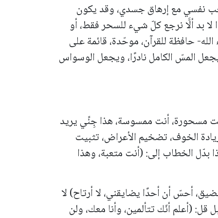
عب نفسي مع إرهاق جسدي، وقد يكون
ا بد ألَّا نرجع كلّ شيء للسحر فقط، أو
الله- حافظة للقرآن، موحّدة، قائمة على
 يجعل المسّ الكامل نادرًا، ويجعل الوسواس
(أنت مسحورة، أنت ممسوسة، هذا جِنِّي يريد
 زيادة الخوف، تضخيم الأعراض، تثبيت
بدّل الخطاب إلى: (أنت متعبة، وهذا
بضيق، أحسّ أن أحدًا يضايقني، لا أرتاح) لا
 قل: (أعلم أنّك تتألمين، وأنا معك، ولن