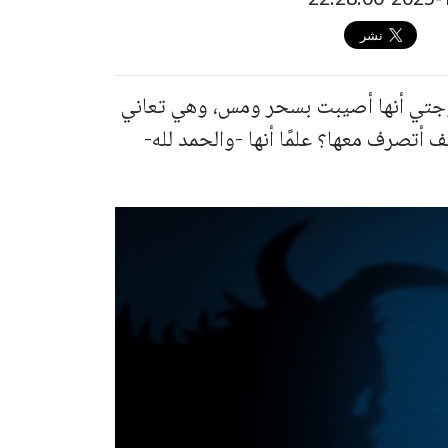
زوجتي أنها أصيبت بسحر ومس، وهي تعاني
 أتصرف معها؟ علمًا أنها -والحمد لله-