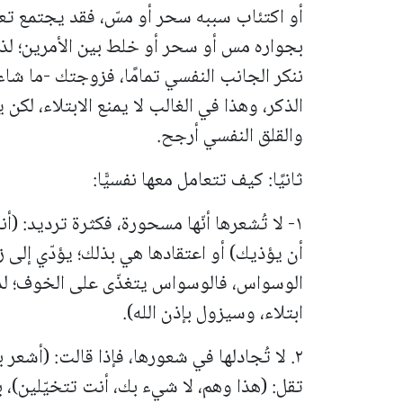
أو اكتئاب سببه سحر أو مسّ، فقد يجتمع ت
بجواره مس أو سحر أو خلط بين الأمرين؛ لذا ل
ننكر الجانب النفسي تمامًا، فزوجتك -ما شاء 
الذكر، وهذا في الغالب لا يمنع الابتلاء، لكن
والقلق النفسي أرجح.
ثانيًا: كيف تتعامل معها نفسيًّا:
١- لا تُشعرها أنّها مسحورة، فكثرة ترديد: 
أن يؤذيك) أو اعتقادها هي بذلك؛ يؤدّي إلى
الوسواس، فالوسواس يتغذّى على الخوف؛ لذا 
ابتلاء، وسيزول بإذن الله).
٢. لا تُجادلها في شعورها، فإذا قالت: (أشعر 
تقل: (هذا وهم، لا شيء بك، أنت تتخيّلين)، بل