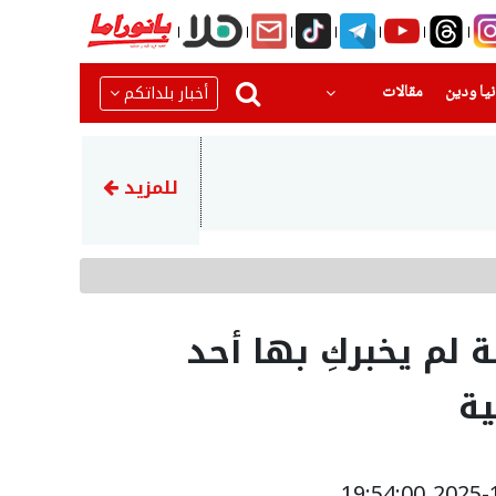
(current)
(current)
أخبار بلداتكم
يا ودين
مقالات
14:21
تمديد اعتقال 4 أشخاص بشبهة بيع المخدرات في حي ضاحية البريد بالقدس
للمزيد
لم يخبركِ بها أحد
ية