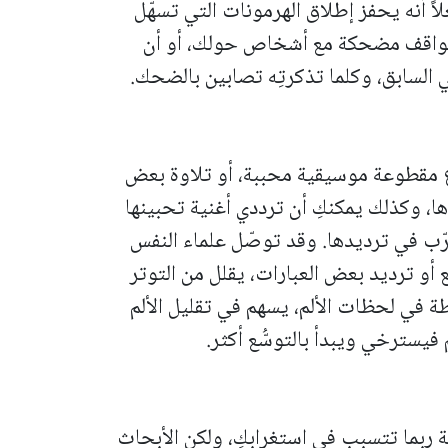
ً أنه يحفز إطلاق الهرمونات التي تسهّل
لي مواقف مضحكة مع أشخاص حولك، أو أن
السابق، وكلما تذكرتِه تصابين بالضحك.
 مقطوعة موسيقية محببة، أو تلاوة بعض
ها، وكذلك يمكنكِ أن ترددي أغنية تحبينها
ب في ترديدها. وقد توصّل علماء النفس
و ترديد بعض العبارات، يقلل من التوتر
 في لحظات الألم، يسهم في تقليل الألم
يسترخي ويبدأ بالتوسُّع أكثر.
 ربما تتسبب في استغرابكِ، ولكن الأبحاث