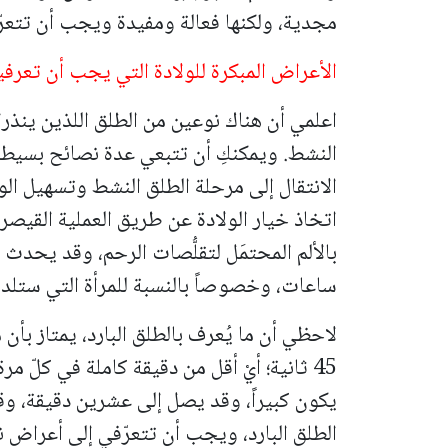
مجدية، ولكنها فعالة ومفيدة ويجب أن تتعرّف
الأعراض المبكرة للولادة التي يجب أن تعرفي
اعلمي أن هناك نوعين من الطلق اللذين ينذران
النشط. ويمكنكِ أن تتبعي عدة نصائح بسيط
الانتقال إلى مرحلة الطلق النشط وتسهيل الول
اتخاذ خيار الولادة عن طريق العملية القيص
بالألم المحتمَل لتقلُّصات الرحم، وقد يحدث ق
ساعات، وخصوصاً بالنسبة للمرأة التي ستلد ل
45 ثانية؛ أيْ أقل من دقيقة كاملة في كلّ مر
يكون كبيراً، وقد يصل إلى عشرين دقيقة، وق
الطلق البارد، ويجب أن تتعرّفي إلى أعراض ن