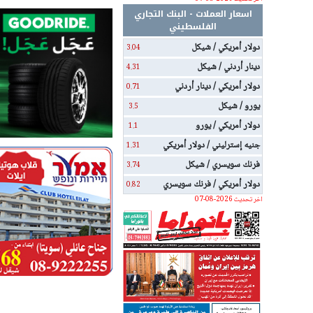
اسعار العملات - البنك التجاري
الفلسطيني
دولار أمريكي / شيكل
3.04
دينار أردني / شيكل
4.31
دولار أمريكي / دينار أردني
0.71
يورو / شيكل
3.5
دولار أمريكي / يورو
1.1
جنيه إسترليني / دولار أمريكي
1.31
فرنك سويسري / شيكل
3.74
دولار أمريكي / فرنك سويسري
0.82
اخر تحديث 2026-08-07