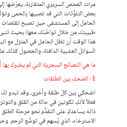
مرات الفحص السريري المتقاربة، يعرّضها
بعض التلوُّثات التي قد تصيبها بالحمى وتؤ
الحامل إلى المستشفى حين تصبح تقلصات الر
طبيبتك من خلال تواصُلك معها؛ بحيث تنبئ 
هذا الوقت أن تظل الحامل في المنزل مع ا
السوائل العشبية الدافئة، والحصول كذلك عل
ما هي النصائح السحرية التي لم يخبرك بها أ
1- الضحك بين الطلقات
اضحكي بين كلّ طلقة وأخرى، وقد تبدو لك
فعلاً لأنكِ تكونين في حالة من القلق والتوت
ذاته يساعدكِ على التقدُّم نحو مرحلة الطلق
الاسترخاء، الذي يُسهم في توسُّع الرحم. وحي