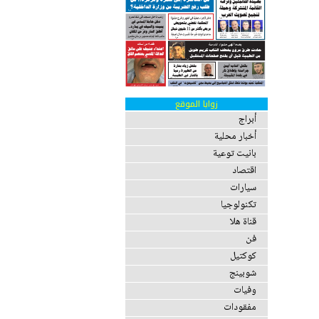
زوايا الموقع
أبراج
أخبار محلية
بانيت توعية
اقتصاد
سيارات
تكنولوجيا
قناة هلا
فن
كوكتيل
شوبينج
وفيات
مفقودات