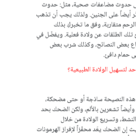
 إلى حدوث مضاعفات صحية، مثل: حدوث
ثّر أيضاً على الجنين. ولذلك يجب أن تذهب
حم متقاربة، وفق ما تخبركِ بذلك
تلك الطلقات عن ولادة فعلية. ويفضّل في
تباع بعض النصائح، وكذلك شرب بعض
ى حمام دافئ.
حد لتسهيل الولادة الطبيعية؟
 هذه النصيحة ساذجة أو حتى مضحكة،
ر وأيضاً تشعرين بالألم، ولكن الضحك بحد
 النشط، وتسريع الولادة من خلال
ث إن الضحك يعَد محفّزاً لإفراز الهرمونات