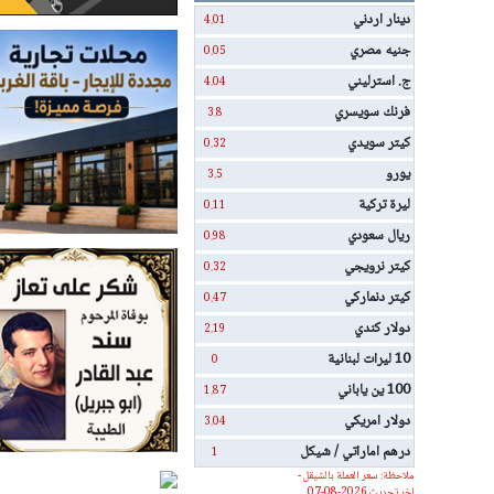
دينار اردني
4.01
جنيه مصري
0.05
ج. استرليني
4.04
فرنك سويسري
3.8
كيتر سويدي
0.32
يورو
3.5
ليرة تركية
0.11
ريال سعودي
0.98
كيتر نرويجي
0.32
كيتر دنماركي
0.47
دولار كندي
2.19
10 ليرات لبنانية
0
100 ين ياباني
1.87
دولار امريكي
3.04
درهم اماراتي / شيكل
1
ملاحظة: سعر العملة بالشيقل -
اخر تحديث 2026-08-07