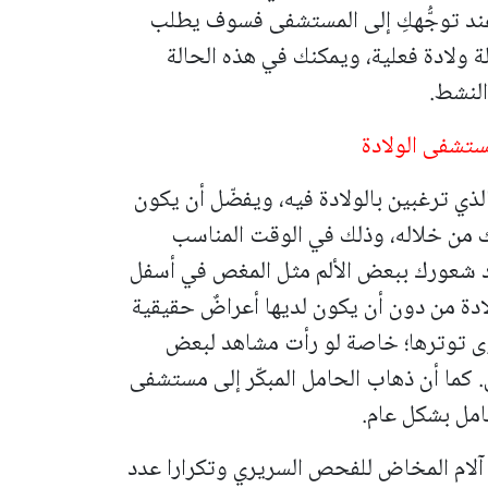
يمترات، ولكن عند توجُّهكِ إلى المستشفى فسوف يطلب
لة ولادة فعلية، ويمكنك في هذه الحالة
النشط.
ستشفى الولادة
ذي ترغبين بالولادة فيه، ويفضّل أن يكون
 من خلاله، وذلك في الوقت المناسب
رد شعورك ببعض الألم مثل المغص في أسفل
ولادة من دون أن يكون لديها أعراضٌ حقيقية
توى توترها؛ خاصة لو رأت مشاهد لبعض
 كما أن ذهاب الحامل المبكّر إلى مستشفى
حامل بشكل عام.
ة آلام المخاض للفحص السريري وتكرارا عدد