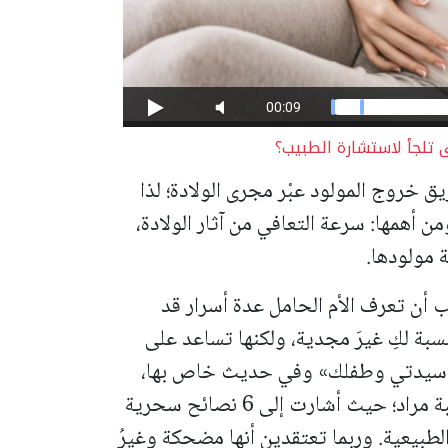
 تلجأ لاستشارة الطبيب؟
ق خروج المولود عبْر مجرى الولادة؛ لذا
أهمها: سرعة التعافي من آثار الولادة،
ة مولودها.
 أن تعرف الأم الحامل عدة أسرار قد
نسبة لكِ غيرَ مجدية، ولكنها تساعد على
ت «سيدتي وطفلك» وفي حديث خاص بها،
باستشارية طب النساء والولادة، الدكتورة هبة مراد؛ حيث أشارت إلى 6 نصائح سحرية
الطبيعية. وربما تعتقدين أنها مضحكة وغيرُ