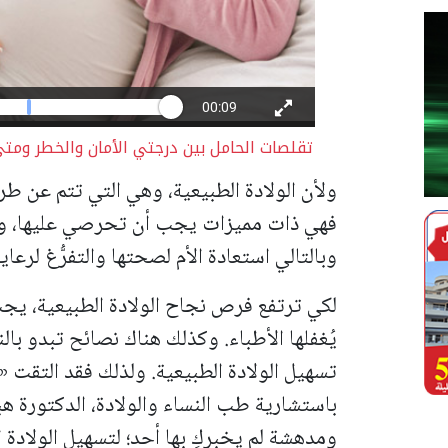
تقلصات الحامل بين درجتي الأمان والخطر ومتى
ولأن الولادة الطبيعية، وهي التي تتم عن طري
فهي ذات مميزات يجب أن تحرصي عليها، ومن 
وبالتالي استعادة الأم لصحتها والتفرُّغ لرعاي
لكي ترتفع فرص نجاح الولادة الطبيعية، يجب
يُغفلها الأطباء. وكذلك هناك نصائح تبدو بال
تسهيل الولادة الطبيعية. ولذلك فقد التق
ومدهشة لم يخبركِ بها أحد؛ لتسهيل الولادة 