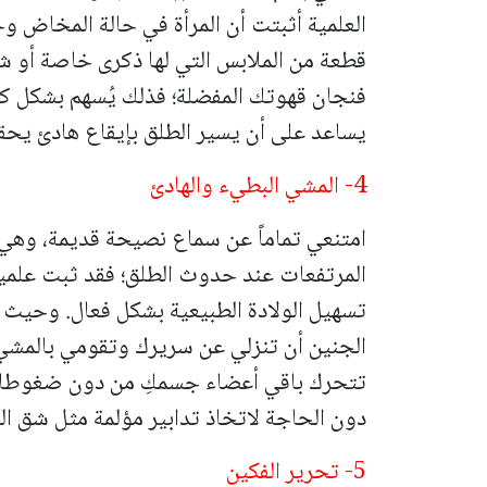
العلمية أثبتت أن المرأة في حالة المخاض و
قطعة من الملابس التي لها ذكرى خاصة أو ش
فنجان قهوتك المفضلة؛ فذلك يُسهم بشكل كبي
يساعد على أن يسير الطلق بإيقاع هادئ يحق
4- المشي البطيء والهادئ
امتنعي تماماً عن سماع نصيحة قديمة، وهي 
المرتفعات عند حدوث الطلق؛ فقد ثبت علمياً
تسهيل الولادة الطبيعية بشكل فعال. وحيث إ
الجنين أن تنزلي عن سريرك وتقومي بالم
تتحرك باقي أعضاء جسمكِ من دون ضغوطات
دون الحاجة لاتخاذ تدابير مؤلمة مثل شق ال
5- تحرير الفكين