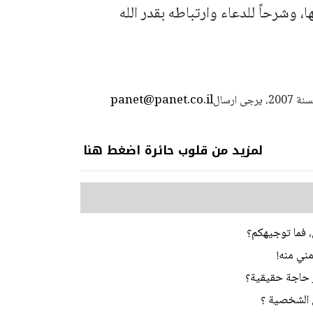
وشرحاً للدعاء وارتباطه بقدر الله
panet@panet.co.il
استعمال المضامين بموجب بند 27 أ لقانون الحقوق الأدبية لسنة 2007، يرجى ارسال
لمزيد من قلوب حائرة اضغط هنا
ي، فما توجيهكم؟
مني منه!
ر حاجة حقيقية؟
 الشخصية ؟