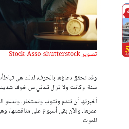
تصوير Stock-Asso-shutterstock
وقد تحقق دعاؤها بالحرف، لذلك هي تباطأت 
سنة، وكانت ولا تزال تعاني من خوف شديد م
أخبرتها أن تندم وتتوب وتستغفر، وتدعو الل
عمرها، والآن بقي أسبوع على مناقشتها، وهي 
للموت.