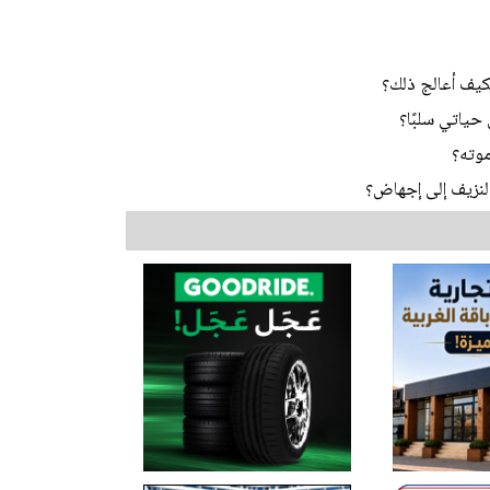
يف أعالج ذلك؟
ياتي سلبًا؟
موته؟
النزيف إلى إجهاض؟