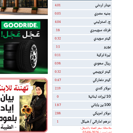
دينار اردني
4.01
جنيه مصري
0.05
ج. استرليني
4.04
فرنك سويسري
3.8
كيتر سويدي
0.32
يورو
3.5
ليرة تركية
0.11
ريال سعودي
0.98
كيتر نرويجي
0.32
كيتر دنماركي
0.47
دولار كندي
2.19
10 ليرات لبنانية
0
100 ين ياباني
1.87
دولار امريكي
2.88
درهم اماراتي / شيكل
1
ملاحظة: سعر العملة بالشيقل -
اخر تحديث 2026-06-03