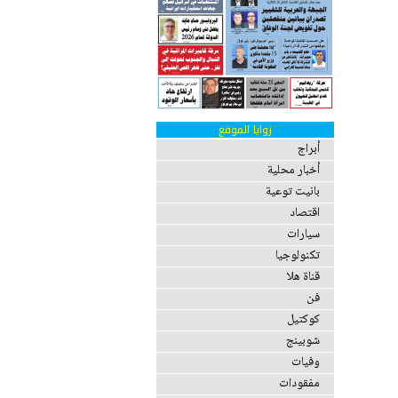
زوايا الموقع
أبراج
أخبار محلية
بانيت توعية
اقتصاد
سيارات
تكنولوجيا
قناة هلا
فن
كوكتيل
شوبينج
وفيات
مفقودات