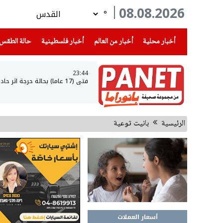
08.08.2026
°
(current)
(current)
(current)
أخبار محلية
أخبار من العالم
أخبار فلسطينية
حالة الطقس
23:44
فتى (17 عاما) بحالة حرجة اثر حادث طرق في عرعرة النقب
الرئيسية
بانيت توعية
أسعار العملات