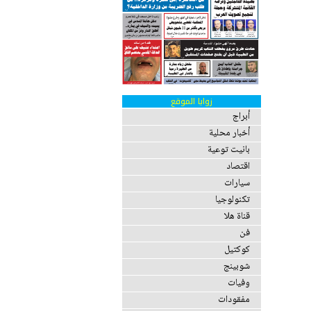
زوايا الموقع
أبراج
أخبار محلية
بانيت توعية
اقتصاد
سيارات
تكنولوجيا
قناة هلا
فن
كوكتيل
شوبينج
وفيات
مفقودات