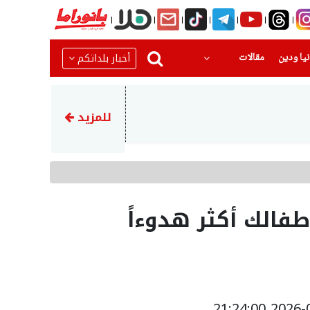
(current)
(current)
أخبار بلداتكم
يا ودين
مقالات
22:23
اتهام توني مهاجم الأهلي الس
للمزيد
طفالك أكثر هدوءاً