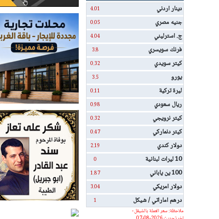
دينار اردني
4.01
جنيه مصري
0.05
ج. استرليني
4.04
فرنك سويسري
3.8
كيتر سويدي
0.32
يورو
3.5
ليرة تركية
0.11
ريال سعودي
0.98
كيتر نرويجي
0.32
كيتر دنماركي
0.47
دولار كندي
2.19
10 ليرات لبنانية
0
100 ين ياباني
1.87
دولار امريكي
3.04
درهم اماراتي / شيكل
1
ملاحظة: سعر العملة بالشيقل -
اخر تحديث 2026-08-07