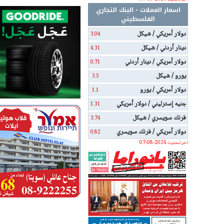
اسعار العملات - البنك التجاري
الفلسطيني
دولار أمريكي / شيكل
3.04
دينار أردني / شيكل
4.31
دولار أمريكي / دينار أردني
0.71
يورو / شيكل
3.5
دولار أمريكي / يورو
1.1
جنيه إسترليني / دولار أمريكي
1.31
فرنك سويسري / شيكل
3.74
دولار أمريكي / فرنك سويسري
0.82
اخر تحديث 2026-08-07