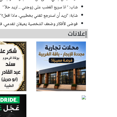
شاب: ‘ انا سريع الغضب على زوجتي .. اريد حلاً ‘
شابة: ‘اريد أن استرجع ثقتي بخطيبي، ماذا افعل؟‘
فوضى الأفكار وضعف الشخصية يعيقان تقدمي، فك
إعلانات