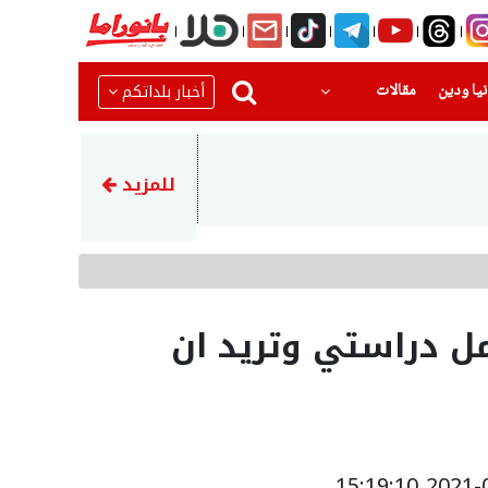
(current)
(current)
أخبار بلداتكم
يا ودين
مقالات
19:09
سكان غزة: ترويج ترامب لخطة ال
للمزيد
مل دراستي وتريد ان