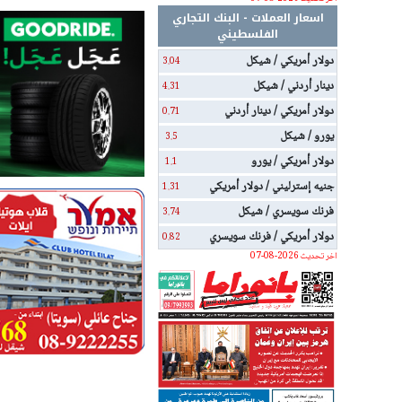
اسعار العملات - البنك التجاري
الفلسطيني
دولار أمريكي / شيكل
3.04
دينار أردني / شيكل
4.31
دولار أمريكي / دينار أردني
0.71
يورو / شيكل
3.5
دولار أمريكي / يورو
1.1
جنيه إسترليني / دولار أمريكي
1.31
فرنك سويسري / شيكل
3.74
دولار أمريكي / فرنك سويسري
0.82
اخر تحديث 2026-08-07