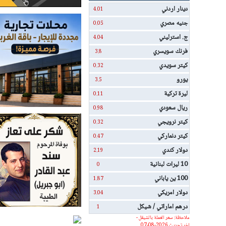
دينار اردني
4.01
جنيه مصري
0.05
ج. استرليني
4.04
فرنك سويسري
3.8
كيتر سويدي
0.32
يورو
3.5
ليرة تركية
0.11
ريال سعودي
0.98
كيتر نرويجي
0.32
كيتر دنماركي
0.47
دولار كندي
2.19
10 ليرات لبنانية
0
100 ين ياباني
1.87
دولار امريكي
3.04
درهم اماراتي / شيكل
1
ملاحظة: سعر العملة بالشيقل -
اخر تحديث 2026-08-07