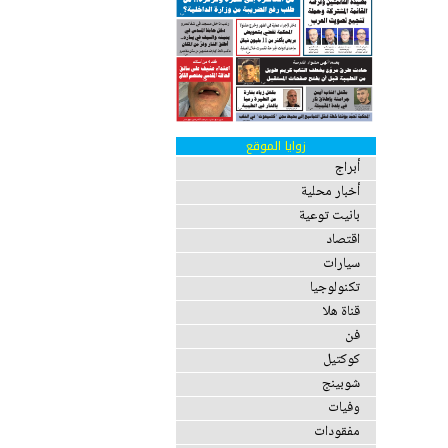
زوايا الموقع
أبراج
أخبار محلية
بانيت توعية
اقتصاد
سيارات
تكنولوجيا
قناة هلا
فن
كوكتيل
شوبينج
وفيات
مفقودات