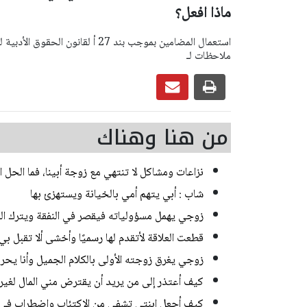
ماذا افعل؟
ملاحظات لـ
من هنا وهناك
نزاعات ومشاكل لا تنتهي مع زوجة أبينا، فما الحل 
شاب : أبي يتهم أمي بالخيانة ويستهزئ بها
زوجي يهمل مسؤولياته فيقصر في النفقة ويترك العم
قطعت العلاقة لأتقدم لها رسميًا وأخشى ألا تقبل ب
زوجي يغرق زوجته الأولى بالكلام الجميل وأنا يحر
كيف أعتذر إلى من يريد أن يقترض مني المال لغي
كيف أجعل ابنتي تشفى من الاكتئاب واضطراب في