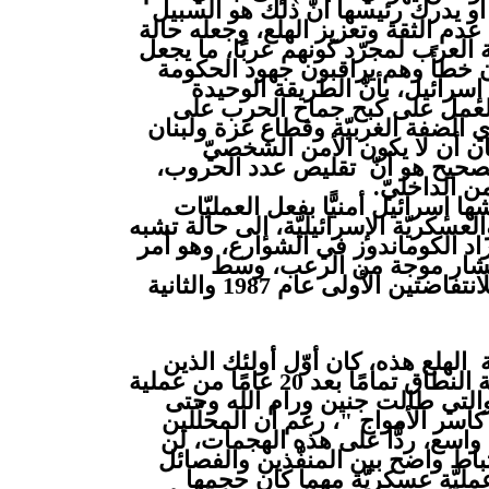
و يدرك رئيسها أنّ ذلك هو السبيل
عدم الثقة وتعزيز الهلع، وجعله حالة
 العرب لمجرّد كونهم عربًا، ما يجعل
ون خطأً وهم يراقبون جهود الحكومة
سرائيل، بأنّ الطريقة الوحيدة
العمل على كبح جماح الحرب على
 الضفة الغربيّة وقطاع غزة ولبنان
 أن لا يكون الأمن الشخصيّ
 الصحيح هو أنّ تقليص عدد الحروب،
ن الداخليّ.
 إسرائيل أمنيًّا بفعل العمليّات
لعسكريّة الإسرائيليّة، إلى حالة تشبه
د الكوماندوز في الشوارع، وهو أمر
نتشار موجة من الرعب، وسط
تحذيرات من انتفاضة ثالثة، استمرارًا للانتفاضتين الأولى عام 1987 والثانية
الهلع هذه، كان أوّل أولئك الذين
يدعون إلى تنفيذ عمليّة عسكريّة واسعة النطاق تمامًا بعد 20 عامًا من عملية
والتي طالت جنين ورام الله وحتى
 كاسر الأمواج "، رغم أن المحلّلين
 واسع، ردًّا على هذه الهجمات، لن
رتباط واضح بين المنفّذين والفصائل
عمليّة عسكريّة مهما كان حجمها