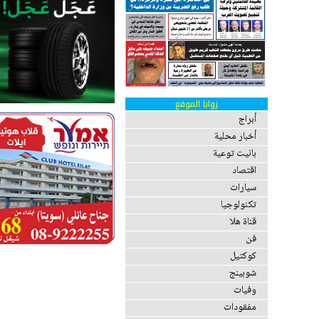
زوايا الموقع
أبراج
أخبار محلية
بانيت توعية
اقتصاد
سيارات
تكنولوجيا
قناة هلا
فن
كوكتيل
شوبينج
وفيات
مفقودات