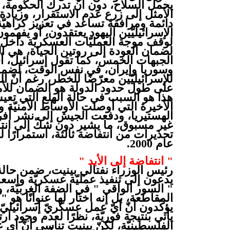
يحمل السلاح، دون أن تدرك الحكومة، أ
الأمثل إلى زرع عدم الاستقرار، وزيادة 
دائمة ومرافقة تساعد في تعزيز كراهيّة
الإسرائيليّين اليهود يعتقدون، أو يفهم
لوقف موجة العمليّات العسكريّة داخل إ
لضمان العودة إلى روتين الحياة، هي 
الجبهات الخمس، كما تقول إسرائيل، أي
وسوريا وإيران، في نفس الوقت، لضمان
للإسرائيليّين معرّضًا للخطر، رغم أنّ
على طول حدود الدولة هو الضمان للأم
هذا هو السبب في حالة الهلع التي تعيشها
الأخيرة التي أوصلت الأوساط الأمنيّة وا
الهستيريا، ودفعت الجيش إلى نشر أفرا
غير مسبوق، ما يشير دون شكّ إلى ا
عام 2000.
" انتفاضة إلى الأبد "
رئيس الوزراء نفتالي بينيت، ضمن حالة 
" السور الواقي " في الضفة الغربيّة، 
المقاطعة، بل إنه اختار لها عنوانًا هو "
يؤكّدون أنّ أيّ عمل عسكريّ إسرائيليّ
يأتي بنتيجة فوريّة، نظرًا لعدم وجود ا
الفلسطينيّة، لكنّ بينيت تناسى أنّ أي 