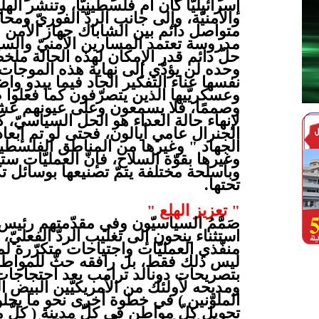
إسرائيليًّا كان أم فلسطينيًّا، وتنشر ال
والأمنيّة، وإلى جانب الردّ الفوريّ ومحا
متواصل دائم بين الشاباك جهاز الأم
مدروسة تعتمد المسارين الأمنيّ وال
حلّ دائم قدر الإمكان لهذه الحالة ملخصه
وحده لن يؤدّي إلى نهاية هذه الموجات 
نفسها عناء التفكير الجاد فيما يبدو واضح
وعسكريّيها الذين يتصرّفون كما فعلوا طي
وصممًا، فلا يسمعون وعلى عيونهم غشاوة
لإنهاء حالة العداء هو الحل السياسيّ، 
الجنرال عامي أيالون، فحتى لو تم إبع
الجهاد " وغيرها من المناطق الفلسطينيّة
وغيرها بقوّة السلاح، فإنّ العمليّات ستع
وبأسلحة مختلفة يتمّ تصنيعها بوسائل ت
تحتها.
" تعزيز الهلع "
صَمَّمُ السياسيّون وفي مقدّمتهم رئيس
استثناء ينحون إلى تغليب الردّ الفعليّ، 
منفّذي العمليّات واجتياحات متكرّرة لم
ليس ذلك فقط، بل رافقه حثّ للمواطنين 
بتصريحات دونالد ترامب بعد احتجاجات ا
ومديحه لأولئك من الأمريكيّين البيض ا
الملوّنين ) في خطوة أخرى نحو ما يح
تحويل كلّ مواطن في كلّ مدينة ( كلّ مو