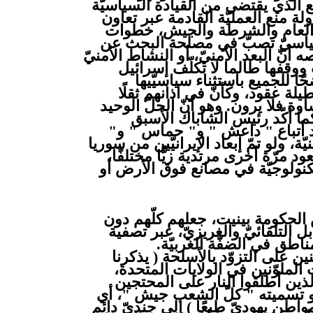
هلع الذي يقتضي من القيادة السياسيّة
ولة منع العمليّة القادمة عبر تعاون
ن العام والشرطة والجيش، خطوات
سياسيّ تصبّ في مصلحة البحث عن
 أنّ البعد الأمنيّ، أو النشاط الأمنيّ
ووقفها طالما لا تكلّف إسرائيل
ًا للجميع باستثناء سياسيّيها
لة عقود، وكأنّ في آذانهم ثقلًا
 فلا يرون. وهو أنّ الحلّ الوحيد
كما أكّد رئيس الشاباك الأسبق
اد أتباع " داعش " و" حماس " و"
، ولو تمّ إبعاد الإيرانيّين من سوريا
ود مرّة أخرى مرتدية زيًّا مختلفًا،
كنولوجيّة في مصانع فوق الأرض أو
 الحكومة بينيت، جعلهم كلّهم دون
بل التلقائيّ والغريزيّ، عبر تصفية
ناطق في الضفّة الغربيّة.
على التزوّد بالأسلحة ( يذكرنا
لملوّنين في الولايات المتحدة،
لذين أطلقوا النار على المحتجين
لو تسميته " كلّ الشعب جيش "، أي
اطن يهوديّ طبعًا ) إلى جنديّ دائم