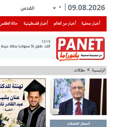
09.08.2026
°
(current)
(current)
(current)
أخبار محلية
أخبار من العالم
أخبار فلسطينية
حالة الطقس
13:19
اللد: طفل (5 سنوات) بحالة حرجة بعد العثور عليه فاقد الوعي داخل سيارة
الرئيسية
مقالات
أسعار العملات