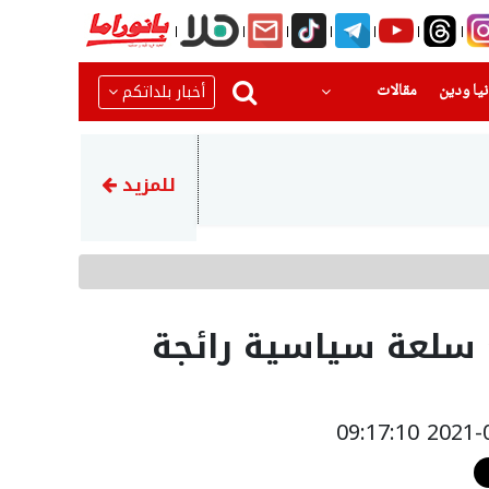
(current)
(current)
أخبار بلداتكم
يا ودين
مقالات
12:39
اعتقال 4 مشتبهين بينهم أم وابنها بجريمة قتل وفاء بدران في البعنة
للمزيد
 سلعة سياسية رائجة