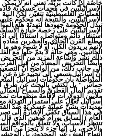
خاصّة إذا كانت بريّة، تعني أنه لا يم
الإسرائيليّين في هجمات عسكريّة قادمة،
العمليّات الفلسطينيّة تتغيّر، لكنّ الن
الإسرائيليّين، والنتيجة أنه محكوم علي
تبذل الحكومة جهودها لتهدئة هلع المو
الإسرائيليّين على رخصة حيازة الأسلحة
استنفار دائم ومتواصل، استنادًا إلى ادّ
مطلع القرن الحادي والعشرين مفاده أ
لأنهم يريدون الكلّ، أو لا شيء وهو ما أد
الجانبين. وهي حالة لا يتمّ حلّها مع ا
ذلك نشر وإشاعة المزيد من التحريض 
وأيضًا التحريض المضاد من قبل العرب
إلى جانب ذلك، من الواضح أنّ التصعي
أنّ إسرائيل تسعى إلى تحييد غزة عن ال
المتواصلة بأن حكومات إسرائيل المتعاق
حماس " بل تكتفي بالبحث عن طرق لع
تقديم المال القطريّ والسماح للعمال
ملايين الدولارات لإقامة منظومات تمك
إسرائيل تُعوِّل على استمرار التهدئة مع 
تهديدات بشنّ عمليّةٍ عسكريّةٍ ضدّ القط
في هذا السياق تكفي الإشارة إلى تصر
العام ) السابق يورام كوهين الذي قال
تنتظر الأسباب، ولا تتعلّق بالدوافع السيا
والأخرى، بل إنّها جزء لا يتجزأ من الثق
انتهاج العنف غير المحدود، بل الوحشي 