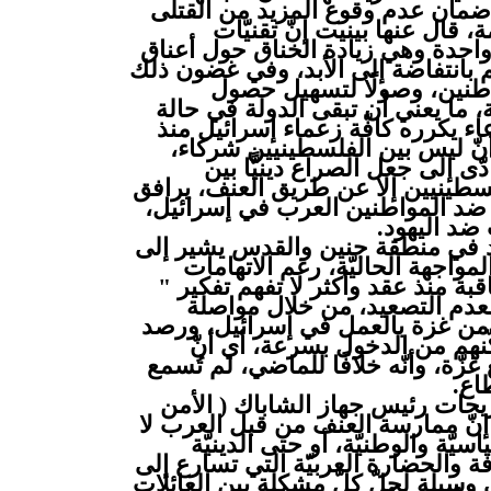
كن ضمان عدم وقوع المزيد من القتلى
 قال عنها بينيت إنّ تقنيّات
ية واحدة وهي زيادة الخناق حول أعناق
هم بانتفاضة إلى الأبد، وفي غضون ذلك
اطنين، وصولًا لتسهيل حصول
، ما يعني أن تبقى الدولة في حالة
عاء يكرره كافّة زعماء إسرائيل منذ
نّ ليس بين الفلسطينيين شركاء،
ّى إلى جعل الصراع دينيًّا بين
لفلسطينيين إلا عن طريق العنف، يرافق
ضد المواطنين العرب في إسرائيل،
 ضد اليهود.
د في منطقة جنين والقدس يشير إلى
مواجهة الحاليّة، رغم الاتهامات
بة منذ عقد وأكثر لا تفهم تفكير "
دم التصعيد، من خلال مواصلة
 من غزة بالعمل في إسرائيل، ورصد
ّنهم من الدخول بسرعة، أي أنّ
غزّة، وأنّه خلافًا للماضي، لم تُسمع
اع.
يحات رئيس جهاز الشاباك ( الأمن
 إنّ ممارسة العنف من قبل العرب لا
سيّة والوطنيّة، أو حتى الدينيّة
افة والحضارة العربيّة التي تسارع إلى
وسيلة لحلّ كلّ مشكلة بين العائلات