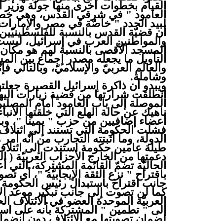
القيام بخطوات أخرى منها جولة وزير ال
العامود " في شرقي القدس، وهي خط
لبيد الجدد " خاصّة في مصر والإمارات ا
أن قضيّة القدس بالنسبة للفلسطينيّ
والمواطنين العرب في إسرائيل، ليست 
المسجد الأقصى بالنسبة لهم هو مكان م
التأويل ما يجعله مصدر إجماع بين ا
والعالم العربيّ والإسلاميّ، وبالتالي ف
وشاملة.
انطلقت شرارتها من قضية زيارات اليه
الموصلة إلى باب العامود أمام المص
ناهيك عن حالة الهلع التي خلقتها الأن
أعضاء إضافيين من حزب " يمينا "، وبالت
الدولة، وما أثبتته التجارب من أنّه أ
دعمتها من الخارج الأحزاب العربيّة ( ال
الحاليّة تضمّ القائمة المشتركة، التي أ
جانب اقتراح باستبدال رئيس الحكومة ال
كما لن تصوت إلى جانب تبكير موعد الا
العربيّة الموحدة العضو في الائتلاف 
إلى " تطمين " المشتركة بأنه على استع
لضمان تصويتها مع الائتلاف دون انضمام