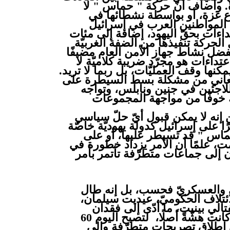
. وأضاف أنّ حركة " حماس " لا
ع غزة، أو بواسطة نشطائها في
ل المواطنين العرب في إسرائيل
داءات بحقّ اليهود، إضافة إلى مئات
الحركة تنفيذها من الضفة الغربيّة
ضل نشاط جهاز الأمن العام مضيفًا
داءات هو مجرّد ضريبة كلاميّة لا
مكنها وقف العمليّات، بل ربما لا تريد.
 تعاني من مشكلة بسط السيطرة على
اجئين في جنين ونابلس، وتواجه
ك خوفًا من مواجهة المجموعات
إنه لا يمكن قبول أيّ حلّ سياسي
ا على إسرائيل كدولة يهوديّة خاصّة
حماس " قد تسيطر عليها، أو على
مت، علمًا أن الأمر يزداد خطورة في
ن إلى جماعات متطرّفة تأتمر بأمر
يّ والعسكريّ فحسب، بل إنه طال
ائتلاف الحكوميّ، عيديت سيلمان،
لي بينيت، ما أدّى إلى فقدان
الائتلاف الحالي أغلبيّته البرلمانيّة التي كانت هشّةً أصلًا، لتصبح اليوم 60
 إطلاق تصريحات متطرّفة وإلى