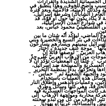
ل الجسمانيّة الشديدة والقرارات
 أو سبب واضح للخوف، وهذا ينطبق في
 وكذلك الأمنيّة، فالأمنيّة وبعد فترة
ن العام ( الشاباك) وشرطة إسرائيل،
ة لا يكاد يكون لها حول أو قوّة، قد
 في شوارع المدن الإسرائيليّة،
 الفلسطينيّ محمود عباس، بعد
ين.
ع الماضي، ليؤكّد أنّه شتان ما بين
عتداءات في بئر السبع والخضيرة وبني
 إسرائيل بيمينهم ويسارهم يسارعون
أنّها " موجة عنف جديدة" اختار
اب العربيّ " لوصفها قائلًا إنّ
 موجات من الإرهاب العربيّ على حدّ
 "، علمًا أنّ المعطيات تؤكّد أنّ لا
لعسكريّة والمسلّحة ضد إسرائيل،
ها وتحرّكها، بدءًا بمنظّمة التحرير
ود والجبهة الشعبيّة ثم " حماس "، "
ّل وسائل هذه العمليات باستخدام
سكاكين، وعمليات الدهس وإطلاق النار
الحارقة، وهي كلّها وسائل وطرق
لف كانت المواجهات العسكريّة فيه
عركة محاربة ومواجهة الإرهاب إلى
 تثير الخوف من كلّ من تبدو سحنته
ش والمساءلة، عربيًا أو يهوديًّا