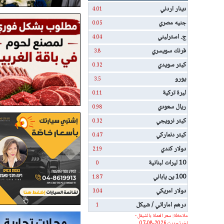
دينار اردني
4.01
جنيه مصري
0.05
ج. استرليني
4.04
فرنك سويسري
3.8
كيتر سويدي
0.32
يورو
3.5
ليرة تركية
0.11
ريال سعودي
0.98
كيتر نرويجي
0.32
كيتر دنماركي
0.47
دولار كندي
2.19
10 ليرات لبنانية
0
100 ين ياباني
1.87
دولار امريكي
3.04
درهم اماراتي / شيكل
1
ملاحظة: سعر العملة بالشيقل -
اخر تحديث 2026-08-07