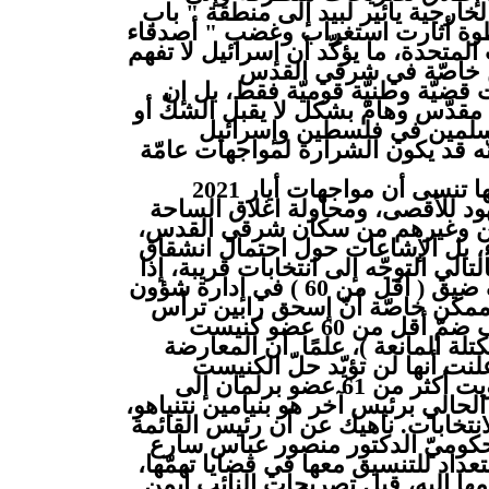
خارجية يائير لبيد إلى منطقة " باب
وة أثارت استغراب وغضب " أصدقاء
لمتحدة، ما يؤكّد أن إسرائيل لا تفهم
ين خاصّة في شرقي القدس
قضيّة وطنيّة قوميّة فقط، بل إن
قدّس وهامّ بشكل لا يقبل الشكّ أو
لمسلمين في فلسطين وإسرائيل
إنّه قد يكون الشرارة لمواجهات عامّة
ويبدو أن ذاكرة إسرائيل القصيرة جعلتها تنسى أن مواجهات أيار 2021
ود للأقصى، ومحاولة اغلاق الساحة
لين وغيرهم من سكان شرقي القدس،
باء، بل الإشاعات حول احتمال انشقاق
الي التوجّه إلى انتخابات قريبة، إذا
فشلت الحكومة التي تستند إلى ائتلاف ضيق ( أقل من 60 ) في إدارة شؤون
مر ممكن خاصّة أنّ إسحق رابين ترأس
طيلة عامين حكومة استندت إلى ائتلاف ضمّ أقل من 60 عضو كنيست
كتلة المانعة )، علمًا أن المعارضة
علنت أنها لن تؤيّد حلّ الكنيست
باقتراح " نزع الثقة الإيجابيّة "، أي تصويت أكثر من 61 عضو برلمان إلى
حالي برئيس آخر هو بنيامين نتنياهو،
نتخابات. ناهيك عن أن رئيس القائمة
الحكوميّ الدكتور منصور عباس سارع
داد للتنسيق معها في قضايا تهمّها،
ها إليه، قبل تصريحات النائب أيمن