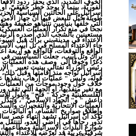
الخوف الشديد، الذي يحفّز ردود الأفعا
الفوريّة، بينما لا يوجد خطر حقيقيّ،
إسرائيل على الحالتين السياسيّة الحزبيّة
طويلة خُيِّل للبعض فيها أنّ جهاز الأم
التي خلَّفها بنيامين نتنياهو ضعيفة وهشّ
نجحا في منع تكرار العمليّات العسكريّة
مستعينين بالشجب الذي أصدره الرئيس
الاعتداء في مدينة بني براك قبل أسبوع
جاء الاعتداء المسلّح في تل أبيب الأسبو
الواقع والتوقعات، فالواقع هو أربعة ا
براك وتل أبيب، جعلت السياسيّين في
ذعرًا وخوفًا إلى وصف هذه العمليّات ب
رئيس الوزراء نفتالي بينيت تعبير " الإره
إسرائيل تواجه منذ إقامتها وقبل ذلك،
قوله، وليس " عمليّات إرهاب ينفذّها عرب
خلاف حول وجود موجات من العمليّات ا
مع تغير منفذيها، أو الجهة التي تقف وراء
الفلسطينيّة وحركة " فتح" وأيلول الأس
داعش " و" الجهاد الإسلاميّ "، وَتَبَدُ
العمليّات الانتحاريّة والتفجيرات وال
وإطلاق صواريخ القسام، أو البالونات 
تؤكّد أنّ إسرائيل تشهد انتهاء عصر سا
تدور رحاها في أراضي العدو، لتنتقل م
شوارع البلدات الإسرائيليّة ومطاعمها،
شرقيّة عربيّة قد تعرّضه للاعتداء والتفتي