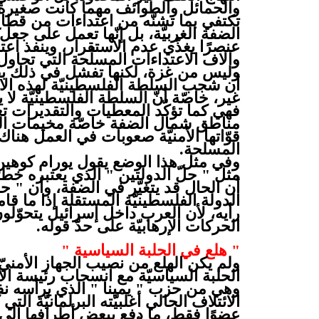
والحمائل والطوائف مهما كانت صغيرة
تكتفي بما تشنّه من اعتداءات من قطا
الضفة الغربيّة، بل إنّها تعمل على جع
عنصرًا يغذّي عدم الاستقرار، وينفذ اعت
وآلاف الاعتداءات المسلّحة التي تحاول 
وليس من غزة، لكنها تفشل في ذلك بف
أن شجب السلطة الفلسطينيّة لهذه الاعت
غير، خاصّة أنّ السلطة الفلسطينيّة لا ي
فهي كما تؤكّد المعطيات والتقديرات
مناطق شمال الضفة خاصّة مخيمات الل
قوّاتها الأمنيّة صعوبات في العمل هنا
المسلحة.
وفي مثل هذا الوضع يقول يورام كوهين 
مثل " حلّ الدولتين " الذي يعتبره خطرً
أن الحال قد يتغيّر في الضفة، وأن " 
الدولة الفلسطينيّة المستقلة إذا ما قا
رأيه، لأن العرب داخل إسرائيل يتحوّلو
الحركات الإرهابيّة على حدّ قوله.
" هلع في الحلبة السياسية "
ولم يكن الهلع من نصيب الجهاز الأمن
الحلبة السياسيّة مع انسحاب رئيسة ال
وهي من حزب " يمينا " الذي يرأسه نفتا
عضوًا فقط، ما دفع ببعض أطرافها إلى