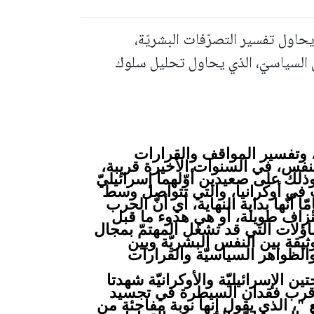
يحاول تفسير التصرّفات البشريّة،
س السياسيّ، الذي يحاول تحليل سلوك
، وتفسير المواقف والقرارات
فس، في السنوات الأخيرة قريبة،
وذلك على صعيدين أوّلهما إسرائيليّ
ب في أوكرانيا، والتي تتواصل وسط
 أنّها بداية النهاية، أي أنّ الحرب
تنزاف طويلة، أو هي هدوء ما قبل
اؤلات التي قد تشغل المهتمّ بمجال
يقة بين النفس البشريّة وبين
لظواهر السياسيّة والقرارات
 الإسرائيليّة والأوكرانيّة شهدتا
 أو قرب فقدان السيطرة في تجسيد
"، الذي يقول إنها نوبة مفاجئة من