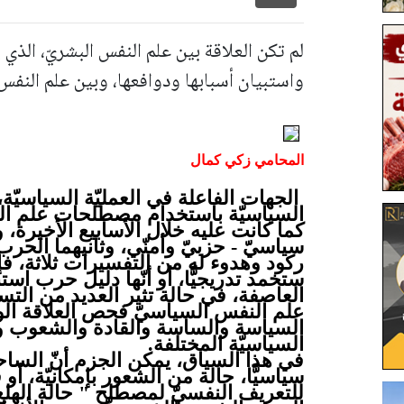
لم تكن العلاقة بين علم النفس البشريّ، الذي 
واستبيان أسبابها ودوافعها، وبين علم النف
المحامي زكي كمال
الجهات الفاعلة في العمليّة السياسيّة
السياسيّة باستخدام مصطلحات علم الن
كما كانت عليه خلال الأسابيع الأخيرة، 
سياسيّ - حزبيّ وأمنّي، وثانيهما الحر
ركود وهدوء له من التفسيرات ثلاثة، فإمّا
ستخمد تدريجيًّا، أو أنّها دليل حرب اس
العاصفة، في حالة تثير العديد من التس
علم النفس السياسيّ فحص العلاقة الوث
السياسة والساسة والقادة والشعوب وا
السياسيّة المختلفة.
في هذا السياق، يمكن الجزم أنّ الساحتين
سياسيًّا، حالة من الشعور بإمكانيّة،
للتعريف النفسيّ لمصطلح " حالة الهلع 