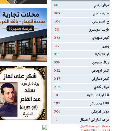
دينار اردني
4.01
جنيه مصري
0.05
ج. استرليني
4.04
فرنك سويسري
3.8
كيتر سويدي
0.32
يورو
3.5
ليرة تركية
0.11
ريال سعودي
0.98
كيتر نرويجي
0.32
كيتر دنماركي
0.47
دولار كندي
2.19
10 ليرات لبنانية
0
100 ين ياباني
1.87
دولار امريكي
3.04
درهم اماراتي / شيكل
1
ملاحظة: سعر العملة بالشيقل -
اخر تحديث 2026-08-07