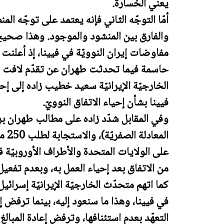
يعني الخسارة.
أمّا التوجّه الثاني فإنه يعتمد على توجّه ا
والفارق بين المنشود والموجود. وهذا صحيح ف
مفاوضات إيران النوويّة في فيينا، إذ أعلنت
حاسمة فيما تحدثت طهران عن تقدّم لافت في
الخارجيّة الإيرانيّة سعيد خطيب زاده إلى إ
فيينا بشأن إحياء الاتفاق النوويّ.
وفي المقابل شدّد زاده على مطالب طهران برف
المع
على الولايات المتحدة والأطراف الأوروبيّة
من الاتفاق بعد إحياء العمل به، وبعدم تفعي
كما اتهم متحدّث الخارجيّة الإيرانيّة إسرائيل
في فيينا، وهذا ما سنعود إليه، بينما ترفض إ
التعهّد بعدم استئنافها، وترفض إعادة المبالغ