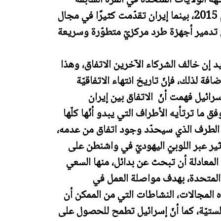
أيضًا، وأنّ الاتفاق يتعامل مع قضايا من العام 2015، بينما إيران تقدّمت كثيرًا في مجال
ى تدمير أجهزة طرد مركزيّ متطوّرة وسريعة
د إن خالف الشركاء الآخرين الاتفاق، وهذا
افة لذلك، فإنّ تاريخ انتهاء الاتفاقيّة
عد 8 سنوات، أي في عام 2030، فإسرائيل فهمت أنّ الاتفاق بين إيران
ق ما ترتأيه الأطراف التي يبدو أنّها كلّها
 الطرف الذي سيحدّد وجود اتفاق من عدمه،
ثير عبر اللوبيّ اليهوديّ في واشنطن على
 المعادلة أن تبحث عن بدائل، منها السعي
المتحدة، بهدف مواصلة العمل في
ذه المجالات، النشاطات التي من الممكن أن
الستيّة، كما أنّ إسرائيل تطمح للحصول على