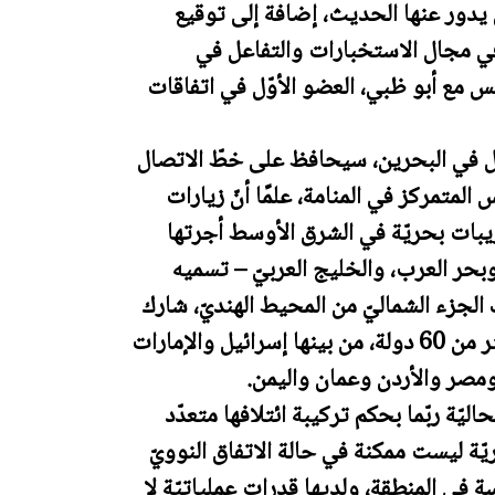
 يدور عنها الحديث، إضافة إلى توقيع
في مجال الاستخبارات والتفاعل في
يس مع أبو ظبي، العضو الأوّل في اتفاقات
ل في البحرين، سيحافظ على خطّ الاتصال
المتمركز في المنامة، علمًا أنّ زيارات
دريبات بحريّة في الشرق الأوسط أجرتها
ر وبحر العرب، والخليج العربيّ – تسميه
الجزء الشماليّ من المحيط الهنديّ، شارك
فيها 9000 جنديّ وحوالى 50 سفينة من أكثر من 60 دولة، من بينها إسرائيل والإمارات
ة ومصر والأردن وعمان واليمن.
يّة ربّما بحكم تركيبة ائتلافها متعدّد
ريّة ليست ممكنة في حالة الاتفاق النوويّ
سة في المنطقة، ولديها قدرات عملياتيّة لا