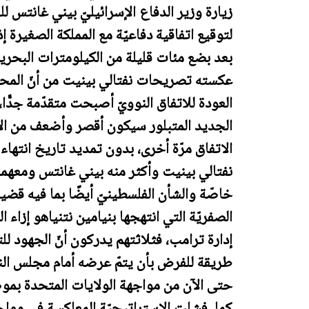
زيارة وزير الدفاع الإسرائيليّ بيني غانتس لل
لتوقيع اتفاقية دفاعيّة مع المملكة الصغيرة 
بعد بضع مئات قليلة من الكيلومترات البحرية 
عكسته تصريحات نفتالي بينيت من أنّ المحا
العودة للاتفاق النوويّ أصبحت متقدّمة جدًّا، وأ
الجديد المتبلور سيكون أقصر وأضعف من الاتفا
الاتفاق مرّة أخرى، بدون تمديد تاريخ انتهاء الصلا
نفتالي بينيت وأكثر منه بيني غانتس ومعهما يا
خاصّة والشأن الفلسطينيّ أيضًا بما فيه قضية
الصفريّة التي انتهجها بنيامين نتنياهو إزاء ا
إدارة ترامب، فثلاثتهم يدركون أنّ الجهود لل
طريقة للفرض بأن يتمّ عرضه أمام مجلس النو
حتى الآن من مواجهة الولايات المتحدة بموضو
كما فشلت الاستراتيجيّة المعاكسة في مواجه