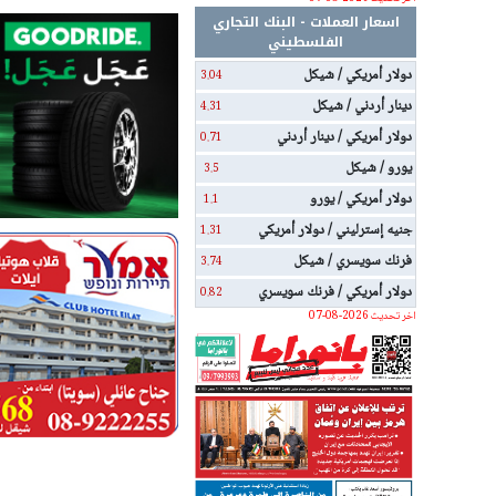
اسعار العملات - البنك التجاري
الفلسطيني
دولار أمريكي / شيكل
3.04
دينار أردني / شيكل
4.31
دولار أمريكي / دينار أردني
0.71
يورو / شيكل
3.5
دولار أمريكي / يورو
1.1
جنيه إسترليني / دولار أمريكي
1.31
فرنك سويسري / شيكل
3.74
دولار أمريكي / فرنك سويسري
0.82
اخر تحديث 2026-08-07