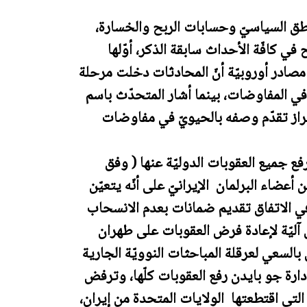
لمنطق السياسيّ وحسابات الربح والخسارة،
ي كافّة الأحداث سابقة الذكر، أوّلها
 مصادر أوروبيّة أنّ المحادثات دخلت مرحلة
 المفاوضات، بينما أشار المتحدّث باسم
حراز تقدّم وصفه بالحيويّ في مفاوضات
ع جميع العقوبات الدوليّة عنها ( وفق
ادلة الصفريّة)، والاستجابة لطلب 250 من أعضاء البرلمان الإيرانيّ على أنّه يتعيّن
 في الاتفاق تقديم ضمانات بعدم الانسحاب
ل آليّة لإعادة فرض العقوبات على طهران
 بالسعي لعرقلة المباحثات النوويّة الجارية
دارة جو بايدن رفع العقوبات كلّها، وترفض
 التي اقتطعتها الولايات المتحدة من إيران،