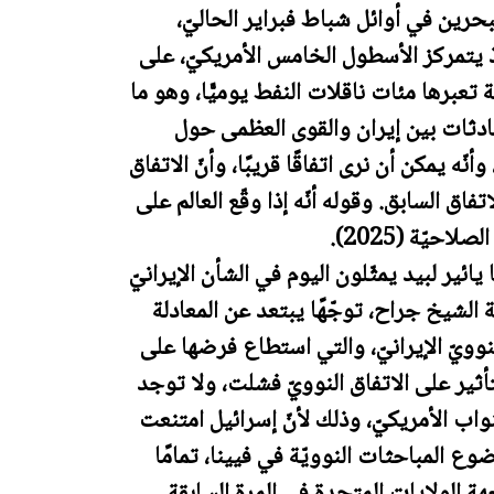
بحرين في أوائل شباط فبراير الحاليّ،
إذ يتمركز الأسطول الخامس الأمريكيّ، على
تعبرها مئات ناقلات النفط يوميًّا، وهو ما
دثات بين إيران والقوى العظمى حول
نّه يمكن أن نرى اتفاقًا قريبًا، وأنّ الاتفاق
ق السابق. وقوله أنّه إذا وقّع العالم على
حيّة (2025).
ئير لبيد يمثّلون اليوم في الشأن الإيرانيّ
 الشيخ جراح، توجّهًا يبتعد عن المعادلة
لنوويّ الإيرانيّ، والتي استطاع فرضها على
تأثير على الاتفاق النوويّ فشلت، ولا توجد
اب الأمريكيّ، وذلك لأنّ إسرائيل امتنعت
ع المباحثات النوويّة في فيينا، تمامًا
ة الولايات المتحدة في المرة السابقة