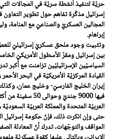
حريّة لتنفيذ أنشطة سريّة في المجالات التي
إسرائيل مذكّرة تفاهم حول تطوير التعاون 
المجالين العسكريّ والصناعيّ مع المنامة، ول
إبراهام.
وتثبيت وجود ملحق عسكريّ إسرائيليّ للعم
بين إسرائيل ومقرّ الأسطول الأمريكيّ الخامس 
السياسيّين الإسرائيليّين تزامنت مع أكبر ت
القيادة المركزيّة الأمريكيّة في البحر الأحم
إيران الخليج الفارسيّ- وخليج عمان، وكذلك 
العربيّة المتحدة والمملكة العربيّة السعوديّ
حتى وإن انكرت ذلك، فإنّ حكومة إسرائيل الحال
المواقف والتوجّهات، تدرك أنّ المعادلة الصف
الإيرانيّ، وبالتالي عليها كقوة عسكريّة ملمو