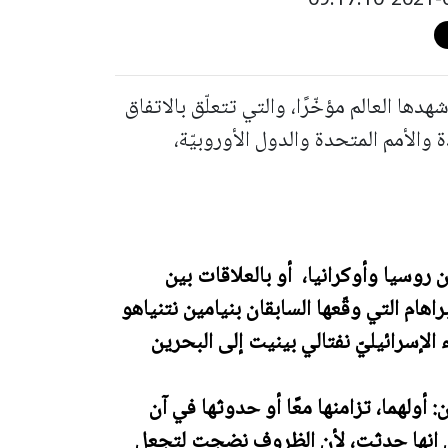
هدها العالم مؤخّرًا، والتي تتعلّق بالاتفاق
 والأمم المتحدة والدول الأوروبيّة،
ين روسيا وأوكرانيا، أو بالعلاقات بين
راهام التي وقّعها السابقان بنيامين نتنياهو
 الإسرائيليّ نفتالي بينيت إلى البحرين
ن: أولهما، تزامنها معًا أو حدوثها في آن
ول إنها حدثت، لأن الظروف نضجت لتجعل