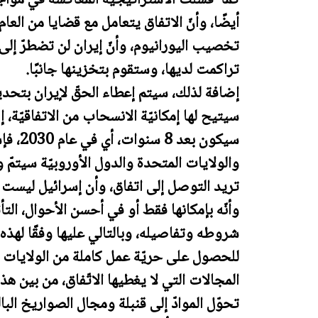
تخصيب اليورانيوم، وأنّ إيران لن تضطرّ إل
تراكمت لديها، وستقوم بتخزينها جانبًا.
إضافة لذلك، سيتم إعطاء الحقّ لإيران بتحدي
سيتيح لها إمكانيّة الانسحاب من الاتفاقيّة، إض
سيكون ب
والولايات المتحدة والدول الأوروبيّة سيتمّ وف
تريد التوصل إلى اتفاق، وأن إسرائيل ليست
وأنّه بإمكانها فقط أو في أحسن الأحوال، التأ
شروطه وتفاصيله، وبالتالي عليها وفقًا لهذه
للحصول على حريّة عمل كاملة من الولايات 
المجالات التي لا يغطيها الاتّفاق، من بين ه
تحوّل الموادّ إلى قنبلة ومجال الصواريخ الب