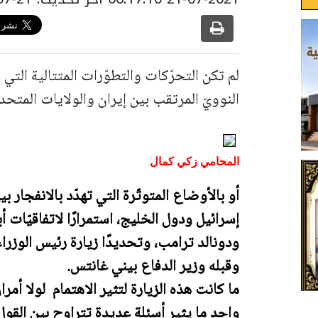
لم تكن التحرّكات والتطوّرات المتتالية التي ش
النوويّ المرتقب بين إيران والولايات المتحدة
المحامي زكي كمال
أو بالأوضاع المتوتّرة التي تهدّد بالانفجار ب
إسرائيل ودول الخليج، استمرارًا لاتفاقيّات أب
ودونالد ترامب، وتحديدًا زيارة رئيس الوزراء
وقبله وزير الدفاع بيني غانتس.
ما كانت هذه الزيارة لتثير الاهتمام لولا أمرا
واحد ما يثير أسئلة عديدة تتراوح بين الق