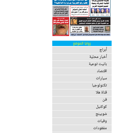
زوايا الموقع
أبراج
أخبار محلية
بانيت توعية
اقتصاد
سيارات
تكنولوجيا
قناة هلا
فن
كوكتيل
شوبينج
وفيات
مفقودات