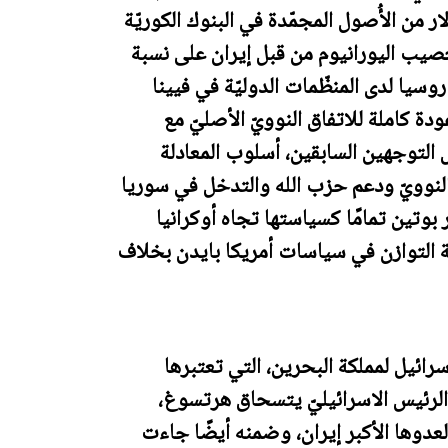
يد إيران 7 مليارات دولار من الأُصول المجمّدة في البنوك الكوريّة
تخصيب اليورانيوم من قبل إيران على نسبة
 مندوب روسيا لدى المنظّمات الدوليّة في فيينا
ة كاملة للاتفاق النوويّ الأصليّ مع
لتوجهين السابقين، أسلوب المعادلة
 النوويّ ودعم حزب الله والتدخل في سوريا
بوتين تمامًا كسياستها تجاه أوكرانيا
ة التوازن في سياسات أمريكا بايدن بخلاف
ائيل لمملكة البحرين، التي تعتبرها
 والرئيس الاسرائيليّ يتسحاق هرتسوغ،
 لعدوها الأكبر إيران، وضمنه أيضًا جاءت