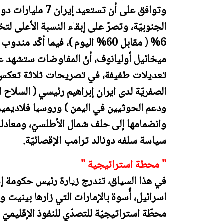
وتوافق على أن تستع
الجنوبيّة، وتصرّ على إبقاء النسبة الأعلى ل
6% ( مقابل 60% اليوم )، فيما أكّد
ميخائيل أوليانوف، أنّ المفاوضات ستشهد عود
تعديلات طفيفة، في تصريحات ثلاثة تعكس ا
الصفريّة لدى ايران إبراهيم رئيسي ( السلاح
ودعم الحوثيين في اليمن ) وروسيا فلاديمير 
وانضمامها إلى حلف شمال الأطلسيّ، ومعادل
سياسة سلفه دونالد ترامب الإقصائيّة.
" محطة استراتيجية "
في هذا السياق، تندرج زيارة رئيس حكومة إسر
اسرائيل، أُسوة بالإمارات التي زارها بينيت
محطّة استراتيجيّة للتصدّي للنفوذ الإقليميّ