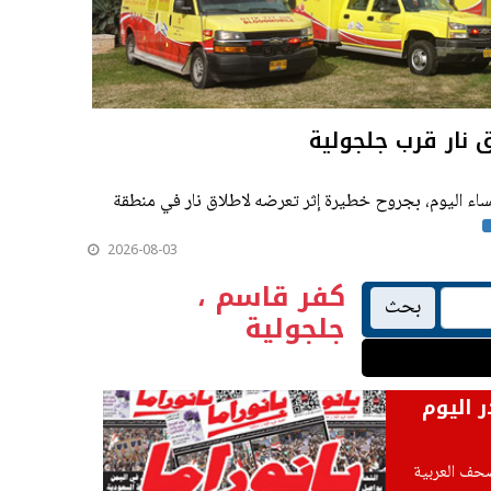
 نار قرب جلجولية
بلغ من العمر 32 عاما، مساء اليوم، بجروح خطيرة إثر تعرضه لاطلاق نار في منطقة
2026-08-03
كفر قاسم ،
بحث
جلجولية
ر اليوم
صحف العربية