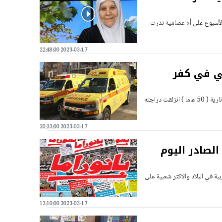
 الأسبوع على أم عصامية نذرت
2023-03-17 22:48:00
تي في كفر
علم مراسل موقع بانيت وصحيفة بانوراما من نجمة داوود الحمراء أن راكب دراجة نارية ( 50 عاما ) انزلقت دراجته
2023-03-17 20:33:00
الصادر اليوم
ية في البلاد والاكثر شعبية على
2023-03-17 13:10:00