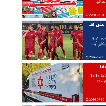
لموافق
2026-07-31
على هـ.
يع الفريق
كابي أبناء
2026-07-30
با
أفاد متحدث بلسان نجمة داوود الحمراء ان طواقم الإسعاف تلقت عند الساعة 18:17
 سابا.
2026-07-30