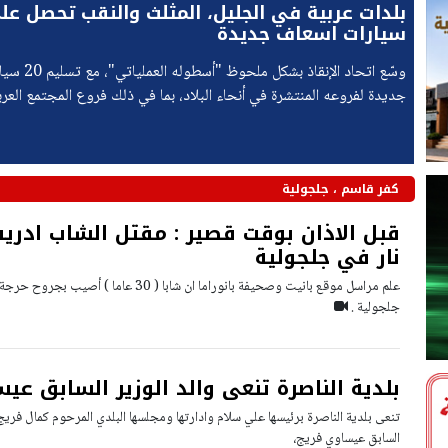
بلدات عربية في الجليل، المثلث والنقب تحصل عل
سيارات اسعاف جديدة
وسّع اتحاد الإنقاذ بشك
جديدة لفروعه المنتشرة في أنحاء البلاد، بما في ذلك فروع المجتمع العرب
قلنسوة، الطيرة، كفر قاسم،
كفر قاسم ، جلجولية
قبل الاذان بوقت قصير : مقتل الشاب ادر
نار في جلجولية
علم مراسل موقع بانيت وصحيفة بانوراما ان شابا ( 30
جلجولية .
بلدية الناصرة تنعى والد الوزير السابق عي
تنعى بلدية الناصرة برئيسها علي سلام وادارتها ومجلسها البلدي المرحوم كمال فري
السابق عيساوي فريج،