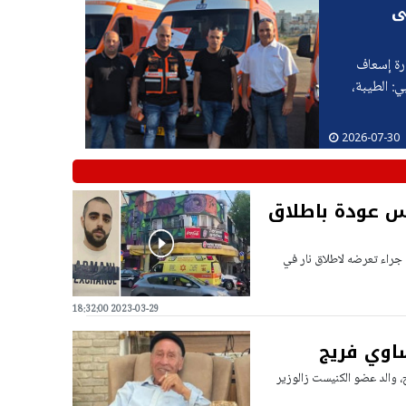
ى
ل ملحوظ "أسطوله العملياتي"، مع تسليم 20 سيارة إسعاف
ي: الطيبة،
2026-07-30
يس عودة باطلاق
 عاما ) أصيب بجروح حرجة جراء تعرضه لاطلاق نار في
2023-03-29 18:32:00
ساوي فريج
ج، والد عضو الكنيست زالوزير