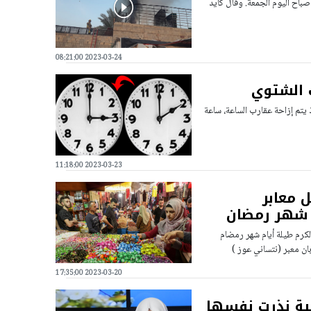
صباح اليوم الجمعة. وقال كايد
2023-03-24 08:21:00
ت الشتوي
ذ يتم إزاحة عقارب الساعة، ساعة
2023-03-23 11:18:00
 معابر
ة شهر رمضان
ولكرم طيلة أيام شهر رمضام
بان معبر (نتساني عوز )
2023-03-20 17:35:00
مية نذرت نفسها