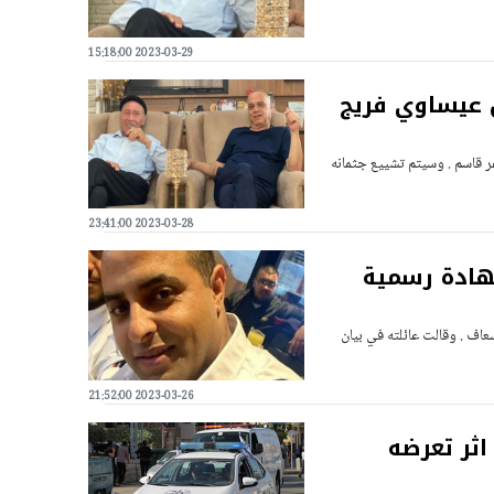
2023-03-29 15:18:00
ق عيساوي فريج
ر قاسم . وسيتم تشييع جثمانه
2023-03-28 23:41:00
هادة رسمية
ف . وقالت عائلته في بيان
2023-03-26 21:52:00
اح اثر تعرضه