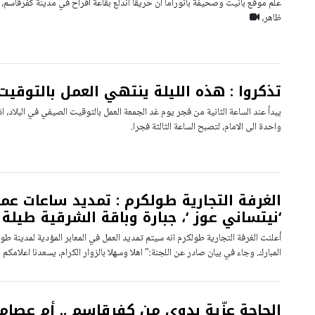
علم موقع بانيت وصحيفة بانوراما أن حريقا اندلع بقاعة أفراح في مدينة كفرقاسم، 
ظاهر،
تذكروا : هذه الليلة ينتهي العمل بالتوقي
يبدأ عند الساعة الثانية من فجر يوم غد الجمعة العمل بالتوقيت الصيفي في البلاد، ا
واحدة الى الامام، لتصبح الساعة الثالثة فجرا.
الغرفة التجارية طولكرم : تمديد ساعات عمل
‘نيتساني عوز ‘، جبارة وباقة الشرقية طيل
أعلنت الغرفة التجارية طولكرم انه سيتم تمديد العمل في المعابر المؤدية لمدينة ط
المبارك. وجاء في بيان صادر عن اللجنة:" اهلا وسهلا بالزوار الكرام، يسعدنا اعلامكم 
الحاجة عزّية بدوي من كفرقاسم .. أم عصا