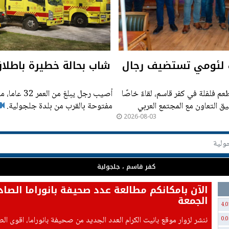
ك لئومي تستضيف رجال
شاب بحالة خطيرة باطلاق
م فلفلة في كفر قاسم، لقاءً خاصًا
أُصيب رجل ي
يق التعاون مع المجتمع العربي
مفتوحة بالقرب من بلدة جلجولية.
2026-08-03
كفر قاسم ، جلجولية
الآن بامكانكم مطالعة عدد صحيفة بانوراما الصاد
الجمعة
4.0
ننشر لزوار موقع بانيت الكرام العدد الجديد من صحيفة بانوراما، اقوى ال
0.0