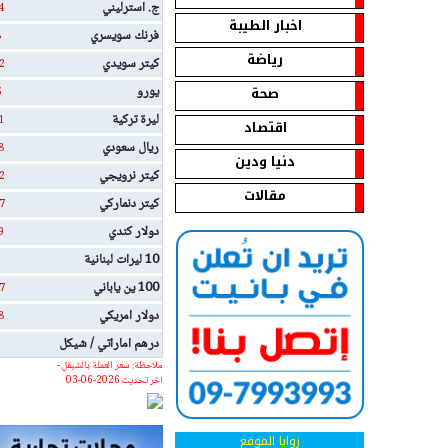
ج. استرليني
4
اخبار الطيبة
فرنك سويسري
8
رياضة
كيتر سويدي
2
صحة
يورو
5
ليرة تركية
1
اقتصاد
ريال سعودي
8
دنيا ودين
كيتر نرويجي
2
مقالات
كيتر دنماركي
7
دولار كندي
9
10 ليرات لبنانية
100 ين ياباني
7
دولار امريكي
8
درهم اماراتي / شيكل
ملاحظة: سعر العملة بالشيقل -
اخر تحديث 2026-06-03
زوايا الموقع