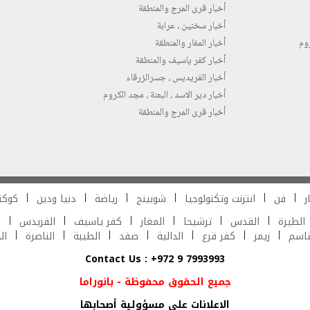
أخبار قرى المرج والمنطقة
أخبار سخنين ، عرابة
روم
أخبار المغار والمنطقة
أخبار كفر ياسيف والمنطقة
أخبار الفريديس ، جسرالزرقاء
أخبار دير الاسد ، البعنة ، مجد الكروم
أخبار قرى المرج والمنطقة
ر
فن
انترنت وتكنولوجيا
شوبينج
رياضة
دنيا ودين
كوكت
الطيرة
القدس
ترشيحا
المغار
كفر ياسيف
الفريدس
ش
قاسم
زيمر
كفر قرع
الدالية
صفد
الطيبة
الناصرة
ال
Contact Us : +972 9 7993993
جميع الحقوق محفوظة - بانوراما
الاعلانات على مسؤولية أصحابها