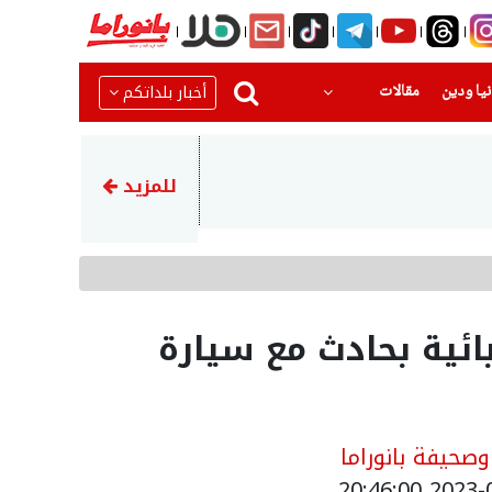
(current)
(current)
أخبار بلداتكم
يا ودين
مقالات
22:51
رضيع بحالة حرجةبعد تعرضه للا
للمزيد
ائية بحادث مع سيارة
حيفة بانوراما