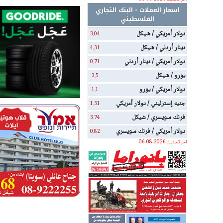
اسعار العملات - البنك التجاري
الفلسطيني
دولار أمريكي / شيكل
3.04
دينار أردني / شيكل
4.31
دولار أمريكي / دينار أردني
0.71
يورو / شيكل
3.5
دولار أمريكي / يورو
1.1
جنيه إسترليني / دولار أمريكي
1.31
فرنك سويسري / شيكل
3.74
دولار أمريكي / فرنك سويسري
0.82
اخر تحديث 2026-08-06