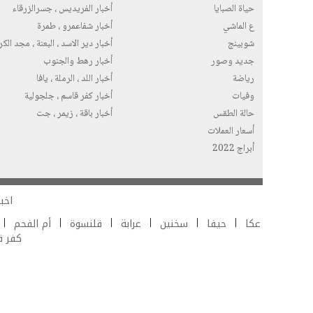
حياة الصبايا
أخبار الفريديس ، جسرالزرقاء
ع الماشي
أخبار شفاعمرو ، طمرة
شوبينج
أخبار دير الاسد ، البعنة ، مجد الك
جديد وصور
أخبار رهط والجنوب
رياضة
أخبار اللد ، الرملة ، يافا
وفيات
أخبار كفر قاسم ، جلجولية
حالة الطقس
أخبار باقة ، زيمر ، جت
أسعار العملات
أبراج 2022
اخبا
عكا
حيفا
سخنين
عرابة
قلنسوة
أم الفحم
كفر 