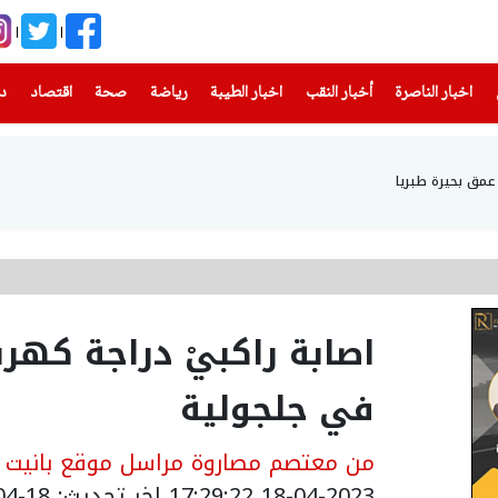
(current)
(current)
(current)
(current)
(current)
(current)
(current)
اخبار الناصرة
أخبار النقب
اخبار الطيبة
رياضة
صحة
اقتصاد
دن
اصابة راكبيْ دراجة كهرب
في جلجولية
من معتصم مصاروة مراسل موقع بانيت وص
18-04-2023 17:29:22
اخر تحديث: 18-04-2023 20:46:00