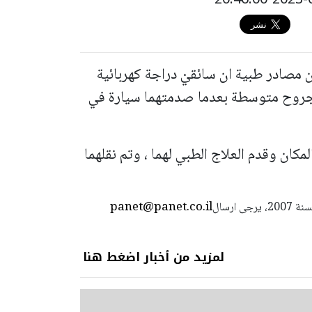
مصادر طبية ان سائقيْ دراجة كهربائية
 15 و 17 عامًا أصيبا بجروح متوسطة بعدما صدمتهما سيارة في
ان وقدم العلاج الطبي لهما ، وتم نقلهما
panet@panet.co.il
استعمال المضامين بموجب بند 27 أ لقانون الحقوق الأدبية لسنة 2007، يرجى ارسال
لمزيد من أخبار اضغط هنا