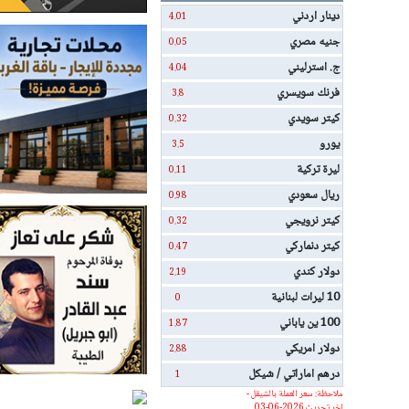
دينار اردني
4.01
جنيه مصري
0.05
ج. استرليني
4.04
فرنك سويسري
3.8
كيتر سويدي
0.32
يورو
3.5
ليرة تركية
0.11
ريال سعودي
0.98
كيتر نرويجي
0.32
كيتر دنماركي
0.47
دولار كندي
2.19
10 ليرات لبنانية
0
100 ين ياباني
1.87
دولار امريكي
2.88
درهم اماراتي / شيكل
1
ملاحظة: سعر العملة بالشيقل -
اخر تحديث 2026-06-03