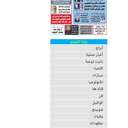
زوايا الموقع
أبراج
أخبار محلية
بانيت توعية
اقتصاد
سيارات
تكنولوجيا
قناة هلا
فن
كوكتيل
شوبينج
وفيات
مفقودات