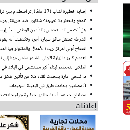
إصابة خطيرة لشاب (17 عامًا) إثر اصطدام بين تراكتورون وشاحنة في يركا
‘ندفع وننتظر بلا نتيجة‘: شكاوى ضد طريقة إجراء ا
هل أنت من المستحقين؟ التأمين الوطني يبدأ بإرسا
الشرطة تعتقل سائق سيارة أجرة وتكتشف أنه يقود منذ 20 عاما من دون رخص
افتتاح أولي لمركز لريادة الأعمال والتكنولوجيا الم
اهتمام كبير بالزيارة الأولى للشاعر سامي مهنا إلى 
انطلاق التحضير لبناء أكبر مستشفى في البلاد في
د. فتحي أمارة يتحدث لقناة هلا عن تأثير اغلاق مض
3 مصابين بحادث طرق في البعينة النجيدات
مصابان احدهما مُسنة حالتها خطيرة جراء حادث 
إعلانات