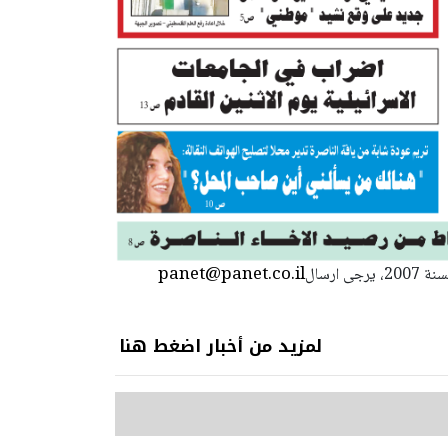
panet@panet.co.il
استعمال المضامين بموجب بند 27 أ لقانون الحقوق الأدبية لسنة 2007، يرجى ارسال
لمزيد من أخبار اضغط هنا