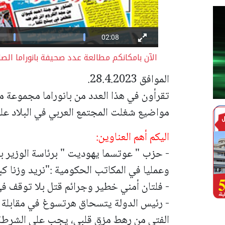
الآن بامكانكم مطالعة عدد صحيفة بانوراما الصا
الموافق 28.4.2023.
تقرأون في هذا العدد من بانوراما مجموعة من
مواضيع شغلت المجتمع العربي في البلاد على
اليكم أهم العناوين:
- حزب " عوتسما يهوديت " برئاسة الوزير بن
وعمليا في المكاتب الحكومية :"نريد وزنا كب
- فلتان أمني خطير وجرائم قتل بلا توقف في
- رئيس الدولة يتسحاق هرتسوغ في مقابلة م
الفتى من رهط مزق قلبي، يجب على الشرطة