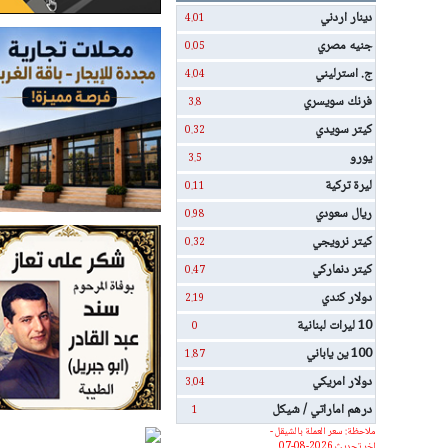
دينار اردني
4.01
جنيه مصري
0.05
ج. استرليني
4.04
فرنك سويسري
3.8
كيتر سويدي
0.32
يورو
3.5
ليرة تركية
0.11
ريال سعودي
0.98
كيتر نرويجي
0.32
كيتر دنماركي
0.47
دولار كندي
2.19
10 ليرات لبنانية
0
100 ين ياباني
1.87
دولار امريكي
3.04
درهم اماراتي / شيكل
1
ملاحظة: سعر العملة بالشيقل -
اخر تحديث 2026-08-07