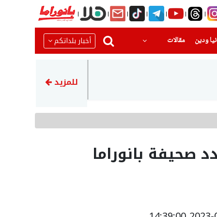
(current)
(current)
أخبار بلداتكم
يا ودين
مقالات
08:42
تنظيم ورشة حول التطوع وإرث 
للمزيد
د صحيفة بانوراما