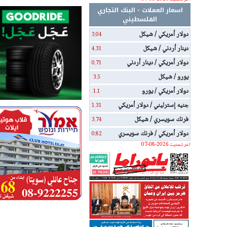
اسعار العملات - البنك التجاري
الفلسطيني
دولار أمريكي / شيكل
3.04
دينار أردني / شيكل
4.31
دولار أمريكي / دينار أردني
0.71
يورو / شيكل
3.5
دولار أمريكي / يورو
1.1
جنيه إسترليني / دولار أمريكي
1.31
فرنك سويسري / شيكل
3.74
دولار أمريكي / فرنك سويسري
0.82
اخر تحديث 2026-08-07