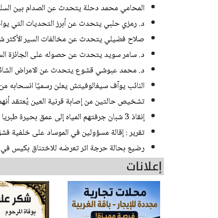
المحامي محمد دحلة يتحدث عن الصدام بين السلطة
د. رمزي حلبي يتحدث عن أبرز التحديات التي يواجهه
صلاح فضيلي يتحدث عن مخالفات السير الأكثر ش
د. سامر سويد يتحدث عن حصوله على الجائزة السن
د. محمد عبوشي قشوع يتحدث عن الامراض الشائعة
النائب يوآف سيغالوفيتش يعلن رسميًا انسحابه م
تشخيص حالتين من إصابة قرنية العين يُعتقد أنه
إنقاذ 3 شبان جرفتهم المياه إلى عمق بحيرة طبريا
تقرير : إقالة مسؤولين في الموساد على خلفية فشل
رضيع بحالة حرجة اثر تعرضه للاختناق بكيس في ب
إعلانات