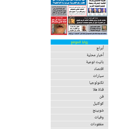
زوايا الموقع
أبراج
أخبار محلية
بانيت توعية
اقتصاد
سيارات
تكنولوجيا
قناة هلا
فن
كوكتيل
شوبينج
وفيات
مفقودات