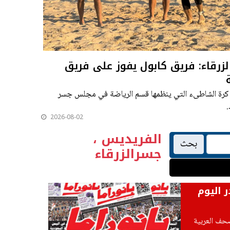
رقاء: فريق كابول يفوز على فريق
 كرة الشاطىء التي ينظمها قسم الرياضة في مجلس جسر
.
2026-08-02
الفريديس ،
بحث
جسرالزرقاء
ر اليوم
صحف العربية