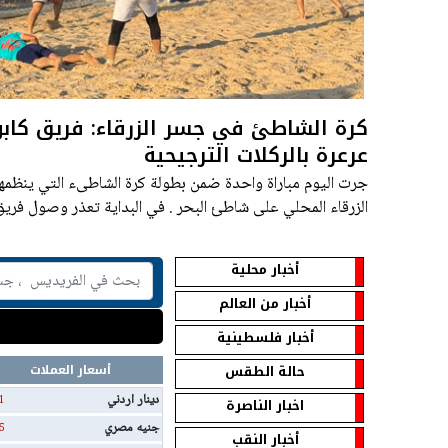
كرة الشاطئ في جسر الزرقاء: فريق كاب
عرعرة بالركلات الترجيحية
جرت اليوم مباراة واحدة ضمن بطولة كرة الشاطىء التي ينظم
الزرقاء المحلي على شاطئ البحر . في البداية تعذر وصول فريق
الغربية فوزا إداريا.
أخبار محلية
أخبار من العالم
أخبار فلسطينية
حالة الطقس
أسعار العملات
دينار اردني
1
اخبار الناصرة
جنيه مصري
5
أخبار النقب