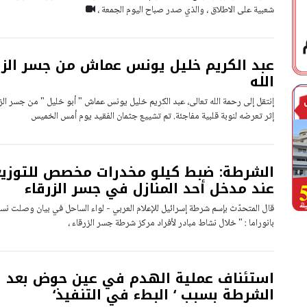
شعبية على الاطلاق ، والذي صدر صباح اليوم الجمعة ،
عبد الكريم خليل يونس عماش من جسر الز
الله
إثر تعرضه لنوبة قلبية مفاجئة. تم تشييع جثمان الفقيد يوم أمس الخميس
الشرطة: ضبط كيلو مخدرات مخصص للتوزيع
عند مدخل أحد المنازل في جسر الزرقاء
قال المتحدّث بإسم شرطة إسرائيل للإعلام العربي - لواء الساحل في بيان وصلت ن
بانوراما : " خلال نشاط مبادر لأفراد مركز شرطة جسر الزرقاء ،
استئناف عملية الهدم في عين حوض بعد ا
الشرطة بسبب ‘ البطء في التنفيذ‘