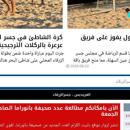
ول يفوز على فريق
كرة الشاطئ في جسر الز
عرعرة بالركلات الترجيحية
ها قسم الرياضة في مجلس جسر
جرت اليوم مباراة واحدة ضمن بطولة
 عين السهلة، مما منح فريق باقة
الزرقاء المحلي على شاطئ البحر هناك
2026-08-02
الفريديس ، جسرالزرقاء
الآن بامكانكم مطالعة عدد صحيفة بانوراما الصاد
الجمعة
4.0
ننشر لزوار موقع بانيت الكرام العدد الجديد من صحيفة بانوراما، اقوى ال
0.0