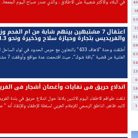
في البلاد والاكثر شعبية على الاطلاق ، والذي صدر صباح اليوم الجمعة، ا
4.0
31.07.2026.
3.
0.3
3.
اعتقال 7 مشتبهين بينهم شابة من ام الفحم وز
0.1
شيكل
0.9
أطلقت وحدة "لاهاف 433" بالتعاون مع حرس الحدود في لواء الساح
0.3
العلنية من قضية "باقة شوك"، حيث اقتحمت عدة مواقع وأوقفت 7 مشتبه بهم .
0.4
2.1
0
اندلاع حريق في نفايات وأغصان أشجار في الفر
1.8
تلقت طواقم الاطفاء اليوم الاثنين بلاغا حول اندلاع حريق في بلدة الفري
2.8
كايد ظاهر، الناطق الرسمي للإعلام العربي لسلطة الإطفاء والإنقاذ أنه "
1
طواقم الإطفاء تبين أن الحريق اندلع في كومة من النفايات ومخلفات التق
(الأغصان)،