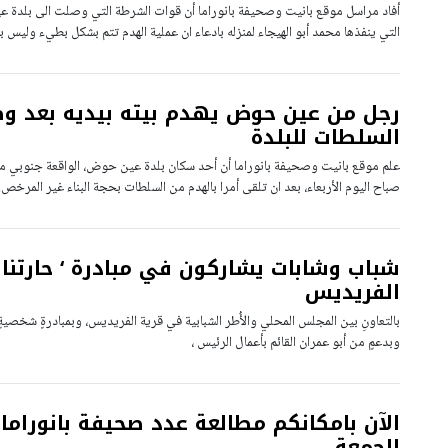
أفاد مراسل موقع بانيت وصحيفة بانوراما أن قوات الشرطة التي وصلت الى بلدة 
التي ينفذها محمد أبو الهيجاء لمنزله بادعاء ان عملية الهدم تتم بشكل بطيء وليس ب
رجل من عين حوض يهدم بيته بيديه بعد و
السلطات للبلدة
علم موقع بانيت وصحيفة بانوراما أن أحد سكان بلدة عين حوض، الواقعة جنوبي مدي
صباح اليوم الأربعاء، بعد ان تلقى أمرا بالهدم من السلطات بحجة البناء غير المرخص.
شباب وشابات يشاركون في مبادرة ‘ حارتنا 
الفريديس
بالتعاونِ بين المجلس المحلي والأُطر الشبابية في قرية الفريديس، وبمبادرةٍ شخصيةٍ
وبدعمٍ من أبو عمران القائم بأعمال الرئيس ،
الآن بامكانكم مطالعة عدد صحيفة بانوراما 
الجمعة