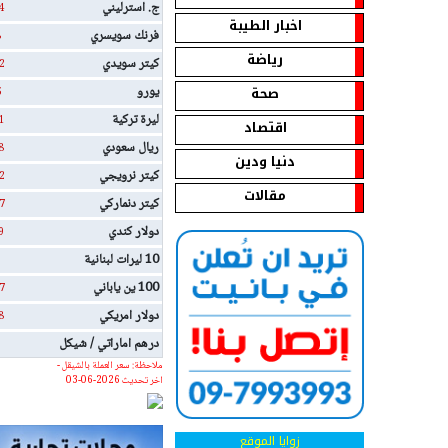
ج. استرليني
4
اخبار الطيبة
فرنك سويسري
8
رياضة
كيتر سويدي
2
صحة
يورو
5
ليرة تركية
1
اقتصاد
ريال سعودي
8
دنيا ودين
كيتر نرويجي
2
مقالات
كيتر دنماركي
7
دولار كندي
9
10 ليرات لبنانية
100 ين ياباني
7
دولار امريكي
8
درهم اماراتي / شيكل
ملاحظة: سعر العملة بالشيقل -
اخر تحديث 2026-06-03
زوايا الموقع