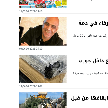
2024-05-10 11:02:00
رقاء في ذمة
إنتقل إلى رحمة الله تعالى، عبد الكريم خليل يونس عماش " أبو خليل " من جسر الزرقاء عن عمر ناهز الـ 45 عاما،
2024-05-10 09:06:00
 داخل جورب
سخة عنه لموقع بانيت وصحيفة
2024-05-08 14:06:00
يقافها من قبل