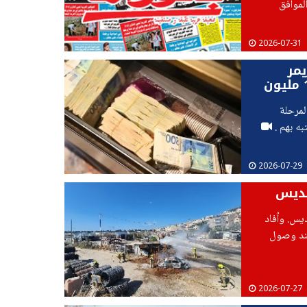
لموافق
2026-07-31
يمر
والفريديس بتجارة وحيازة سلاح وذخيرة ونحو 1.3 مليون
ل المرحلة
2026-07-29
يديس
ديس. وأفاد
 عند وصول
ليم
2026-07-27