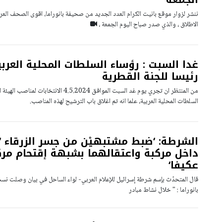
ننشر لزوار موقع بانيت الكرام العدد الجديد من صحيفة بانوراما، اقوى الصحف العرب
الاطلاق ، والذي صدر صباح اليوم الجمعة ،
غدا السبت : رؤساء السلطات المحلية العربي
رئيسا للجنة القطرية
من المنتظر ان تجري يوم غد السبت الموافق 4.5.2024 ا
السلطات المحلية العربية، علما انه تم اغلاق باب الترشيح لهذه المناصب.
الشرطة: ‘ضبط مشتبهيْن من جسر الزرقاء ‘
داخل مركبة واعتقالهما بشبهة إقتحام مرك
عكيفا‘
قال المتحدّث بإسم شرطة إسرائيل للإعلام العربي- لواء الساحل في بيان وصلت نس
بانوراما : " خلال نشاط مبادر