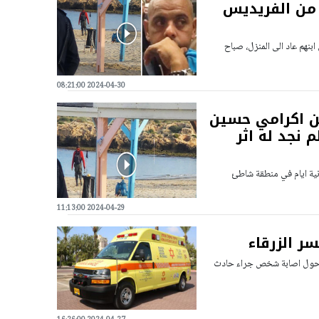
امي حسين من الفريديس
نهم عاد الى المنزل، صباح
2024-04-30 08:21:00
 عن اكرامي حسين
 نجد له اثر
نية ايام في منطقة شاطئ
2024-04-29 11:13:00
 الزرقاء
اغ حول اصابة شخص جراء حادث