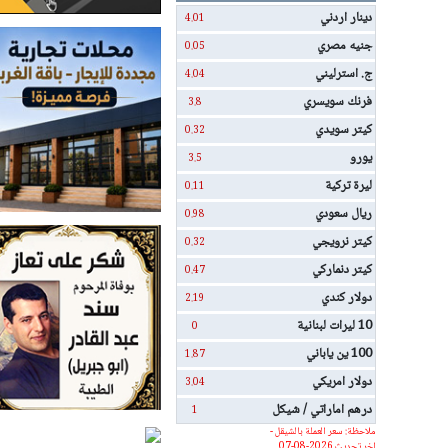
دينار اردني
4.01
جنيه مصري
0.05
ج. استرليني
4.04
فرنك سويسري
3.8
كيتر سويدي
0.32
يورو
3.5
ليرة تركية
0.11
ريال سعودي
0.98
كيتر نرويجي
0.32
كيتر دنماركي
0.47
دولار كندي
2.19
10 ليرات لبنانية
0
100 ين ياباني
1.87
دولار امريكي
3.04
درهم اماراتي / شيكل
1
ملاحظة: سعر العملة بالشيقل -
اخر تحديث 2026-08-07