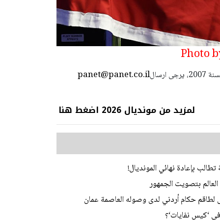
Photo b
panet@panet.co.il
استعمال المضامين بموجب بند 27 أ لقانون الحقوق الأدبية لسنة 2007، يرجى ارسال
لمزيد من مونديال 2026 اضغط هنا
تطالب بإعادة نهائي المونديال!
 العالم بتصويت الجمهور
ل لطاقم حكام أردني لدى وصوله العاصمة عمان
في ‘كيس نفايات‘؟