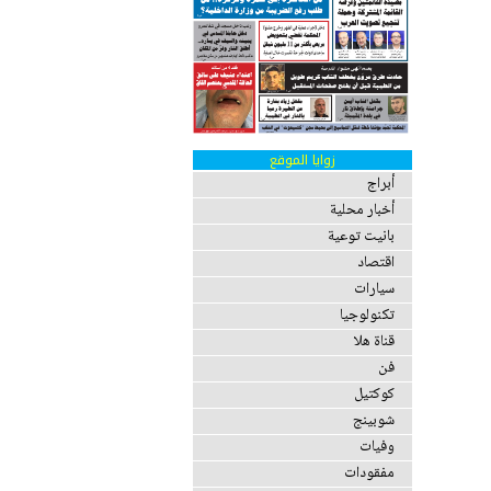
زوايا الموقع
أبراج
أخبار محلية
بانيت توعية
اقتصاد
سيارات
تكنولوجيا
قناة هلا
فن
كوكتيل
شوبينج
وفيات
مفقودات