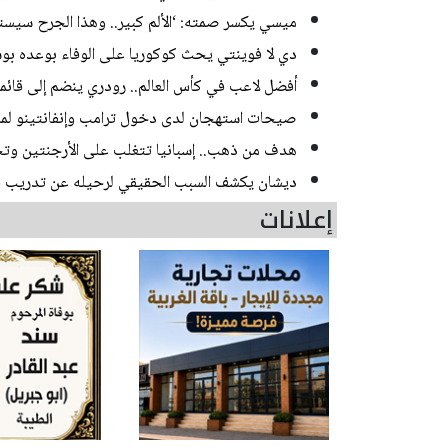
ميسي يكسر صمته: ‘الألم كبير.. وهذا الجرح سيست
دي لا فوينتي يحث كوكوريا على الوفاء بوعده ب
أفضل لاعب في كأس العالم.. رودري ينضم إلى قائمة
صيحات استهجان لدى دخول ترامب وإنفانتينو لمرا
هدف من ذهب.. إسبانيا تتغلب على الأرجنتين وت
ديشان يكشف السبب الحقيقي لرحيله عن تدريب فرنسا بع
إعلانات