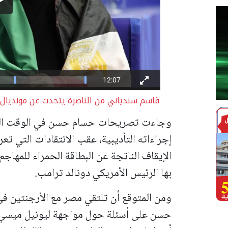
قاسم سندياني من الناصرة يتحدث عن مونديال 2026 بعد جولته في أمريك
وجاءت تصريحات حسام حسن في الوقت الذي ك
إجراءاته التأديبية، عقب الانتقادات التي ت
الإيقاف الناتجة ​عن البطاقة الحمراء للمهاج
بها الرئيس الأمريكي دونالد ⁠ترامب.
حسن على أسئلة حول مواجهة ليونيل ​ميسي