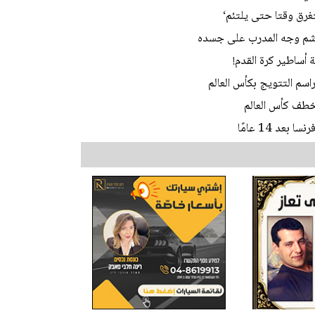
غرق وقتا حتى يلتئم‘
وشم وجه المدرب على جسده
 أساطير كرة القدم!
سم التتويج بكأس العالم
خطف كأس العالم
د 14 عامًا