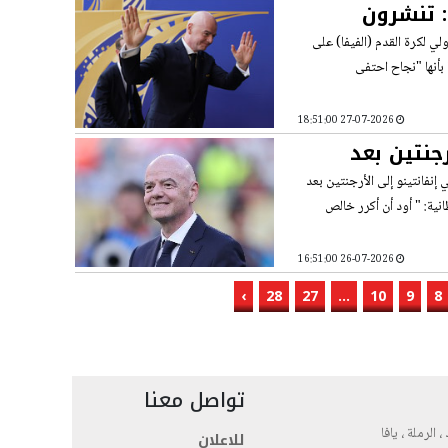
: تنشرون
ولي لكرة القدم (الفيفا) على
 بأنها "نجاح احتفى
27-07-2026 18:51:00
جنتين بعد
إنفانتينو إلى الأرجنتين بعد
نية: " أود أن أكرر خالص
26-07-2026 16:51:00
›
28
27
...
10
9
8
تواصل معنا
، الرملة ، يافا
للاعلان