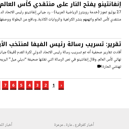
إنفانتينو يفتح النار على منتقدي كأس العالم
الكراهية
27 يوليو تموز (خدمة رويترز الرياضية العربية) - رد جياني إنفانتينو رئيس الاتحاد الد
منتقدي كأس العالم واتهمهم بنشر الكراهية والروايات الكاذبة، ودافع عن البطولة ووصفها
تقرير: تسريب رسالة رئيس الفيفا لمنتخب الأر
نهائي كأس العالم
أفادت تقارير صحفية أنه تم تسريب رسالة رئيس الاتحاد الدولي لكرة القدم (فيفا) جياني 
نهائي كأس العالم. وقال إنفانتينو في نص الرسالة التي نقلتها صحيفة “ديلي ميل” البريطا
تهنئتي الحارة
7
6
5
4
3
2
1
‹
أخبار كفرقرع ، عارة ، عرعرة
أخبار اللد 