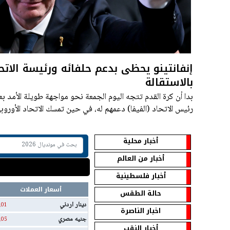
إنفانتينو يحظى بدعم حلفائه ورئيسة الاتح
بالاستقالة
بدا أن كرة القدم تتجه اليوم الجمعة نحو مواجهة طويلة الأمد بع
رئيس الاتحاد (الفيفا) دعمهم له، في حين تمسك الاتحاد الأوروبي
كافة البطولات
أخبار محلية
أخبار من العالم
أخبار فلسطينية
أسعار العملات
حالة الطقس
دينار اردني
.01
اخبار الناصرة
جنيه مصري
.05
أخبار النقب