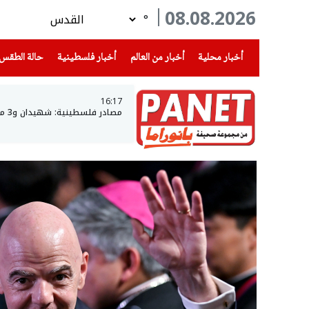
08.08.2026
°
(current)
(current)
(current)
أخبار محلية
أخبار من العالم
أخبار فلسطينية
حالة الطقس
16:17
مصادر فلسطينية: شهيدان و3 مصابين في غزة - رئيس الأركان: نوجه ضربات لحماس بشكل منهجي