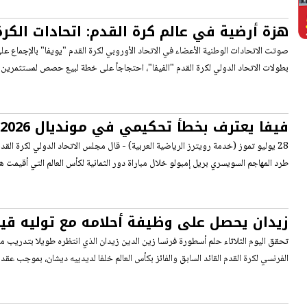
هزة أرضية في عالم كرة القدم: اتحادات الكرة 
مقاطعة المونديال القادم
صوتت الاتحادات الوطنية الأعضاء في الاتحاد الأوروبي لكرة القدم "يويفا" بالإجماع عل
بطولات الاتحاد الدولي لكرة القدم "الفيفا"، احتجاجاً على خطة لبيع حصص لمستثمرين
أمام الأرجنتين لم يكن يجب أن يحدث
28 يوليو تموز (خدمة رويترز الرياضية العربية) - قال مجلس الاتحاد الدولي لكرة القدم 
طرد المهاجم السويسري بريل إمبولو خلال مباراة دور الثمانية لكأس العالم التي أقيمت ه
زيدان يحصل على وظيفة أحلامه مع توليه قي
كأس العالم 2030
تحقق اليوم الثلاثاء حلم أسطورة فرنسا زين الدين زيدان الذي انتظره طويلا بتدريب من
الفرنسي لكرة القدم القائد السابق والفائز بكأس العالم خلفا لديدييه ديشان، بموجب عقد