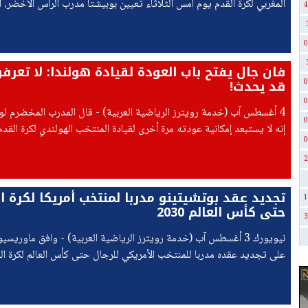
المغربي لكرة القدم يوم أمس الثلاثاء تعيين بوبيشتا مدرب الرأس الأخضر، ا
4
الجزيرة الصغيرة إلى دور 32 في مشاركتها الأولى
0
فان جال يفتح باب العودة لقيادة هولندا: لا تعرفون
قد يحدث!
0
0
4 أغسطس آب (خدمة رويترز الرياضية العربية) - قال المدرب المخضرم ل
0
إنه لا يستبعد إمكانية عودته مرة أخرى لقيادة المنتخب الهولندي لكرة الق
0
تكهنات حول من سيخلف رونالد كومان.
2
تجديد عقد بوتشيتينو مدربا لمنتخب أمريكا لكرة ا
1
حتى كأس العالم 2030
3
نيويورك 3 أغسطس آب (خدمة رويترز الرياضية العربية) - وافق ماوريس
بعد أن قاد فريقه إلى دور 16 في نسخة هذا العام من البطولة.