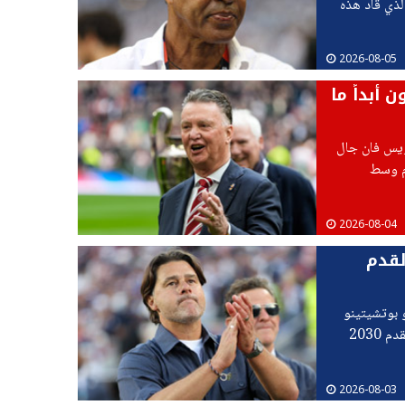
لذي قاد هذه
2026-08-05
 أبداً ما
ويس فان جال
دم وسط
2026-08-04
لقدم
يو بوتشيتينو
على تجديد عقده مدربا للمنتخب الأمريكي للرجال حتى كأس العالم لكرة القدم 2030
2026-08-03