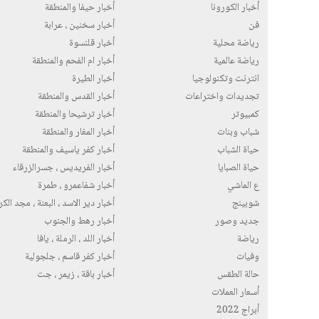
أخبار الكورونا
أخبار حيفا والمنطقة
فن
أخبار سخنين ، عرابة
رياضة محلية
أخبار قلنسوة
رياضة عالمية
أخبار ام الفحم والمنطقة
انترنت وتكنولوجيا
أخبار الطيرة
تجديدات واختراعات
أخبار القدس والمنطقة
كمبيوتر
أخبار ترشيحا والمنطقة
شباب وبنات
أخبار المغار والمنطقة
حياة الشباب
أخبار كفر ياسيف والمنطقة
حياة الصبايا
أخبار الفريديس ، جسرالزرقاء
ع الماشي
أخبار شفاعمرو ، طمرة
شوبينج
أخبار دير الاسد ، البعنة ، مجد الك
جديد وصور
أخبار رهط والجنوب
رياضة
أخبار اللد ، الرملة ، يافا
وفيات
أخبار كفر قاسم ، جلجولية
حالة الطقس
أخبار باقة ، زيمر ، جت
أسعار العملات
أبراج 2022