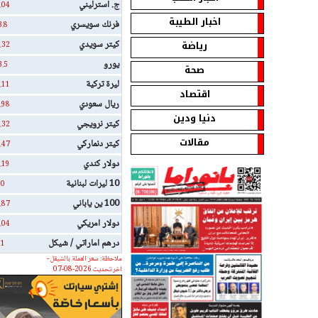
ج. استرليني
.04
اخبار الطيبة
فرنك سويسري
3.8
رياضة
كيتر سويدي
.32
يورو
3.5
صحة
ليرة تركية
.11
اقتصاد
ريال سعودي
.98
دنيا ودين
كيتر نرويجي
.32
مقالات
كيتر دنماركي
.47
دولار كندي
.19
10 ليرات لبنانية
0
100 ين ياباني
.87
دولار امريكي
.04
درهم اماراتي / شيكل
1
ملاحظة: سعر العملة بالشيقل -
اخر تحديث 2026-08-07