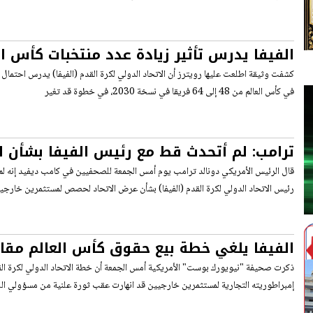
64
كشفت وثيقة اطلعت عليها رويترز أن الاتحاد الدولي لكرة القدم (الفيفا) يدرس احتمال ز
في كأس العالم من 48 إلى 64 فريقا في نسخة 2030، في ​خطوة قد تغير
ترامب: لم أتحدث قط مع رئيس الفيفا بشأن ال
قال الرئيس الأمريكي دونالد ترامب يوم أمس الجمعة للصحفيين ​في كامب ديفيد إنه ​لم
رئيس ⁠الاتحاد الدولي لكرة ​القدم (الفيفا) بشأن عرض الاتحاد لحصص لمستثمرين ​خارجي
دولار
ذكرت صحيفة "نيويورك بوست" الأمريكية أمس الجمعة أن خطة الاتحاد الدولي لكرة القد
إمبراطوريته التجارية ​لمستثمرين خارجيين قد انهارت عقب ثورة علنية من مسؤولي الل