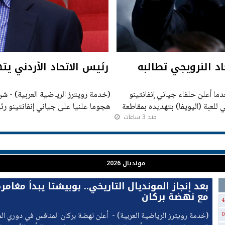
اد النرويجي تطالبه
رئيس الاتحاد الأردني يته
دما أعلن حلفاء جياني إنفانتينو
(خدم
 للعبة (اليويفا) بتهديده بمقاطعة
هجوما علنيا على جياني إنفانتينو رئيس 
منذ 3 ساعات
ومضيفا أن الفيفا عرض المساعدة
مونديال 2026
بعد إنجاز المونديال التاريخي.. بوبيشتا يبدأ مغامر
مع نهضة بركان
4
(خدمة رويترز الرياضية العربية) - ‭‭ ‬‬أعلن نهضة بركان المنافس في 
0