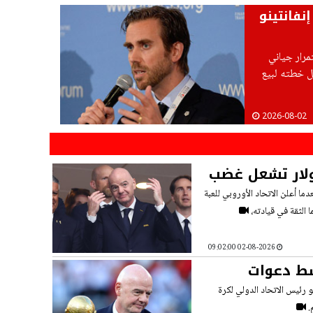
نفانتينو
مرار جياني
شل خطته لبيع
2026-08-02
زمة.. خطة الـ4.2 مليار دولار تشعل غضب
دما أعلن الاتحاد الأوروبي للعبة
ا الثقة في قيادته،
02-08-2026 09:02:00
سط دعوات
نو رئيس الاتحاد الدولي لكرة
.