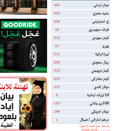
دينار اردني
4.01
جنيه مصري
0.05
ج. استرليني
4.04
فرنك سويسري
3.8
كيتر سويدي
0.32
يورو
3.5
ليرة تركية
0.11
ريال سعودي
0.98
كيتر نرويجي
0.32
كيتر دنماركي
0.47
دولار كندي
2.19
10 ليرات لبنانية
0
100 ين ياباني
1.87
دولار امريكي
2.88
درهم اماراتي / شيكل
1
ملاحظة: سعر العملة بالشيقل -
اخر تحديث 2026-06-03