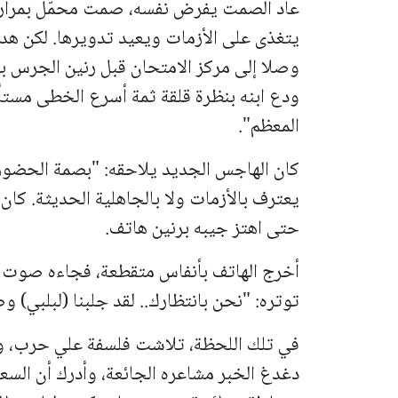
عاد الصمت يفرض نفسه، صمت محمّل بمرارة 
يتغذى على الأزمات ويعيد تدويرها. لكن هدير
وصلا إلى مركز الامتحان قبل رنين الجرس ب
ودع ابنه بنظرة قلقة ثمة أسرع الخطى مستأن
المعظم".
كان الهاجس الجديد يلاحقه: "بصمة الحضور" ف
يعترف بالأزمات ولا بالجاهلية الحديثة. كا
حتى اهتز جيبه برنين هاتف.
أخرج الهاتف بأنفاس متقطعة، فجاءه صوت صدي
توتره: "نحن بانتظارك.. لقد جلبنا (لبلبي) وصم
في تلك اللحظة، تلاشت فلسفة علي حرب، واخ
دغدغ الخبر مشاعره الجائعة، وأدرك أن السع