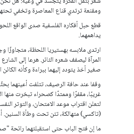
شعر بثقل الفكرة يتجسد في وعيه: هل نحن ح
ومقنعة ترتدي قناع المعاصرة وتخفي تحتها
قطع حبل أفكاره الفلسفية صدى الواقع اللحوح
يداهمهما.
ارتدى ملابسه بهستيريا اللحظة، متجاوزًا وج
المرآة ليصفف شعره الثائر. هرعا إلى الشا
صغير أخذ يتودد إليهما ببراءة وكأنه الكائن 
وقفا عند حافة الرصيف، تتلفت أعينهما بحثً
غريبًا، مقفرًا وممتدًا كصحراء تبخرت منها ا
لتعلن اقتراب موعد الامتحان، والتوتر الن
(تاكسي) متهالكة، تئن تحت وطأة السنين. أش
ما إن فتح الباب حتى استقبلتهما رائحة "صم