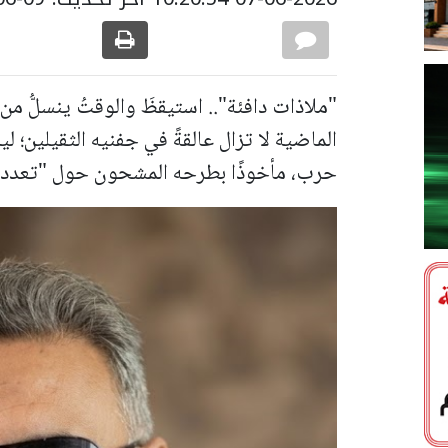
"ملاذات دافئة".. استيقظَ والوقتُ ينسلُّ من 
الماضية لا تزال عالقةً في جفنيه الثقيلين؛ لي
حرب، مأخوذًا بطرحه المشحون حول "تعدد ال