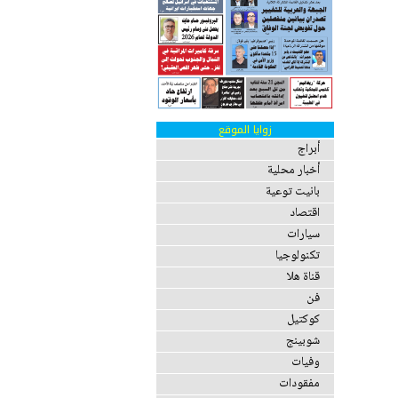
زوايا الموقع
أبراج
أخبار محلية
بانيت توعية
اقتصاد
سيارات
تكنولوجيا
قناة هلا
فن
كوكتيل
شوبينج
وفيات
مفقودات