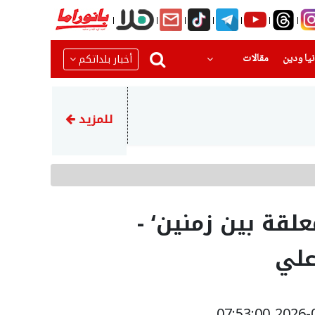
(current)
(current)
أخبار بلداتكم
يا ودين
مقالات
09:08
المحامي راضي نجم يتحدث لقناة 
للمزيد
قة بين زمنين‘ -
علي