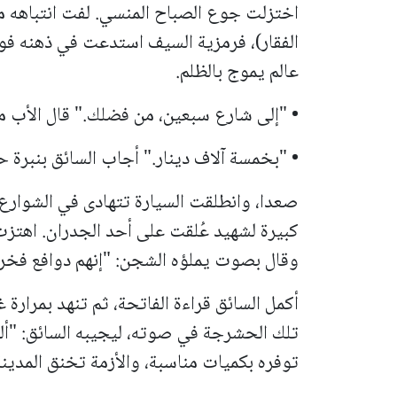
اختزلت جوع الصباح المنسي. لفت انتباهه م
الفقار)، فرمزية السيف استدعت في ذهنه فورً
عالم يموج بالظلم.
• "إلى شارع سبعين، من فضلك." قال الأب م
• "بخمسة آلاف دينار." أجاب السائق بنبرة ح
صعدا، وانطلقت السيارة تتهادى في الشوار
كبيرة لشهيد عُلقت على أحد الجدران. اهتزت 
وقال بصوت يملؤه الشجن: "إنهم دوافع فخرنا.
أكمل السائق قراءة الفاتحة، ثم تنهد بمرارة 
تلك الحشرجة في صوته، ليجيبه السائق: "ألم
توفره بكميات مناسبة، والأزمة تخنق المدينة