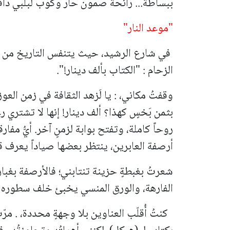
ببساطة... رائحة صمون حار وكوب لبلبي داف
"موعد النار"
في شارع الرشيد، حيث يتنفس التاريخ من رئة
الزحام : "الكتاب بألف دينار!".
وقفتُ مكاني، : يا لَزهد الثقافة في زمن العوز
بثمن بَخسٍ كهذا؟ ألف دينار! إنها لا تشتري 
روحاً كاملة، وتفتح بوابة لزمنٍ آخر. أيُّ مف
أرصفة العابرين، ينتظر بعضها صياداً يعرف قي
شعرتُ بغبطةٍ حزينة تنتابني؛ فالأرصفة بغبا
الفارهة، والورق المنسي يخبئ خلف سطوره م
كنتُ أُقلّب العناوين بلا وجهةٍ محددة، . م