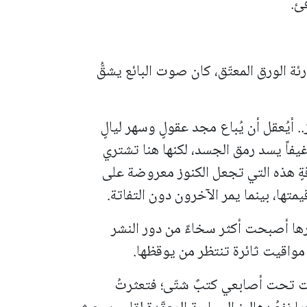
ئ.
 الورق المعتّق، كان صوت البائع يشقُّ
.. أيُعقل أن يُباع مجد عقولٍ وسهر ليالٍ
رغيفاً يسد رمق الجسد، لكنها هنا تشتري
ارقةٍ هذه التي تجعل الكنوز معروضة على
متها، بينما يمر الآخرون دون التفاتة.
رها أصبحت أكثر سخاءً من دور النشر
واقيت ثائرة تنتظر من يوقظها.
رّت تحت أصابعي كتبٌ شتّى؛ فتعثرتُ