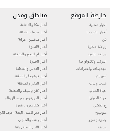
خارطة الموقع
مناطق ومدن
اخبار محلية
أخبار عكا والمنطقة
أخبار الكورونا
أخبار حيفا والمنطقة
فن
أخبار سخنين ، عرابة
رياضة محلية
أخبار قلنسوة
رياضة عالمية
أخبار ام الفحم والمنطقة
انترنت وتكنولوجيا
أخبار الطيرة
تجديدات واختراعات
أخبار القدس والمنطقة
كمبيوتر
أخبار ترشيحا والمنطقة
شباب وبنات
أخبار المغار والمنطقة
حياة الشباب
أخبار كفر ياسيف والمنطقة
حياة الصبايا
أخبار الفريديس ، جسرالزرقاء
ع الماشي
أخبار شفاعمرو ، طمرة
شوبينج
أخبار دير الاسد ، البعنة ، مجد الك
جديد وصور
أخبار رهط والجنوب
رياضة
أخبار اللد ، الرملة ، يافا