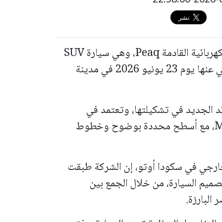
نشرت سكودا رسومات تشويقية لسيارتها الكهربائية القادمة Peaq، وهي سيارة SUV
كبيرة تتسع لسبعة ركاب، قبل الكشف الرسمي عنها يوم 23 يونيو 2026 في مدينة
د الجديد في تشكيلتها، وتعتمد في
تصميمها الخارجي على لغة Modern Solid، مع أسطح محددة بوضوح وخطوط
خارجي في سكودا أوتو، إن الشركة طبقت
املة عند تصميم السيارة، من خلال الجمع بين
البارزة.