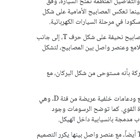
التفاصيل المنظمة تمنح السيارة، وفق
 بينما تعكس المصابيح الأمامية على شكل
وقالت سكودا إن الواجهة الأمامية تتضمن مصابيح نحيفة على شكل حرف T، إلى جانب
باللون الأسود اللامع وعنصر واصل بين المصابيح، لتشكل
ركة بأنه مستوحى من شكل البركان، مع
وتظهر السيارة من الجانبين بخط كتف مرتفع ودعامات خلفية عريضة من فئة D، وهي
رة القوي. كما توضح الرسومات وجود
 مدمجة بانسيابية داخل الهيكل.
وتظهر من الخلف مصابيح على شكل حرف T أيضاً، مع عنصر واصل بينها يكرر التصميم