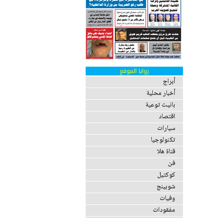
زوايا الموقع
أبراج
أخبار محلية
بانيت توعية
اقتصاد
سيارات
تكنولوجيا
قناة هلا
فن
كوكتيل
شوبينج
وفيات
مفقودات