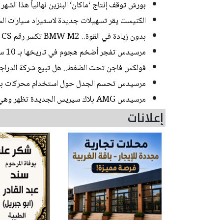
بورش توقف إنتاج ‘ماكان‘ البنزين نهائياً هذا الشهر بعد 12 عاماً من ا
الكنيست يقر تسهيلات جديدة لاستيراد سيارات الس
بدون زيادة في القوة.. BMW M2 تكسر رقم M2 CS على الجحيم الأخضر
مرسيدس تفجر أضخم هجوم في تاريخها بـ 10 سيارات جديدة لعام 2026!
فولكس فاجن تحت الضغط.. هل تبيع شركة الدراجات ال
مرسيدس تحسم الجدل حول استخدام محركات بي إ
مرسيدس AMG بلاك سيريس الجديدة تظهر وهي تتجول سراً في الشوارع
إعلانات