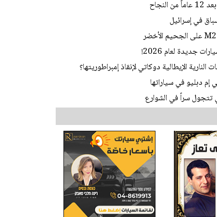
لنجاح
باق في إسرائيل
نارية الإيطالية دوكاتي لإنقاذ إمبراطوريتها؟
م دبليو في سياراتها