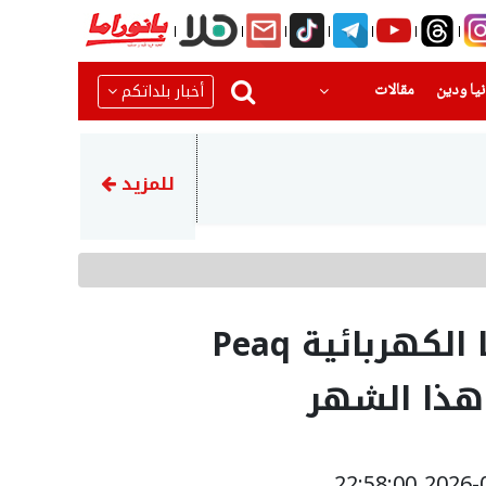
(current)
(current)
أخبار بلداتكم
يا ودين
مقالات
23:44
فتى (17 عاما) بحالة حرجة اثر حادث طرق في عرعرة النقب
للمزيد
سكودا تشوّق لسيارتها الكهربائية Peaq
هذا الشهر