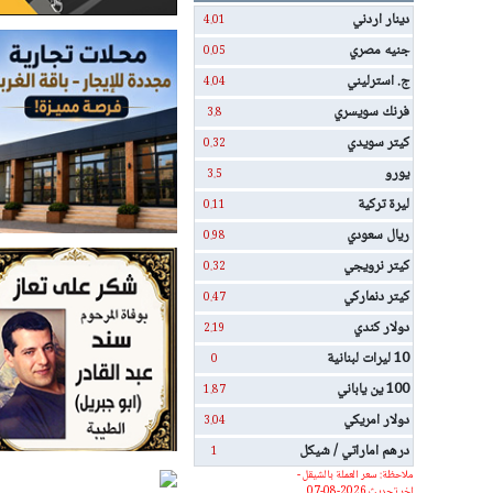
دينار اردني
4.01
جنيه مصري
0.05
ج. استرليني
4.04
فرنك سويسري
3.8
كيتر سويدي
0.32
يورو
3.5
ليرة تركية
0.11
ريال سعودي
0.98
كيتر نرويجي
0.32
كيتر دنماركي
0.47
دولار كندي
2.19
10 ليرات لبنانية
0
100 ين ياباني
1.87
دولار امريكي
3.04
درهم اماراتي / شيكل
1
ملاحظة: سعر العملة بالشيقل -
اخر تحديث 2026-08-07