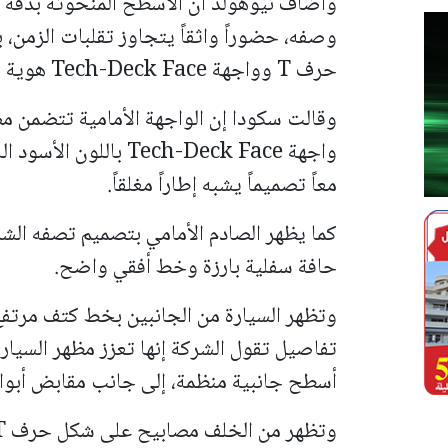
وأضاف نيوهولد أن الأسطح المنحوتة بدقة و
وصفه، حضوراً واثقاً يتجاوز تقلبات الزمن،
حرف T وواجهة Tech-Deck Face هوية سكودا في مرحلة السيارات الكهربائية.
واجهة Tech-Deck Face 
معاً تصميماً يشبه إطاراً مغلقاً.
كما يظهر الصادم الأمامي بتصميم تصفه الش
حافة سفلية بارزة وخط أفقي واضح.
تفاصيل تقول الشركة إنها تعزز مظهر السيا
أسطح جانبية منظمة، إلى جانب مقابض أبواب