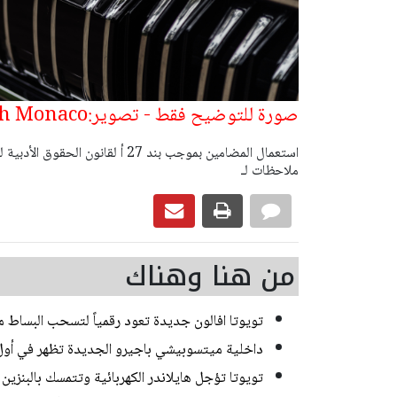
صورة للتوضيح فقط - تصوير:shutterstock_North Monaco
ملاحظات لـ
من هنا وهناك
تويوتا افالون جديدة تعود رقمياً لتسحب البساط م
داخلية ميتسوبيشي باجيرو الجديدة تظهر في أو
تويوتا تؤجل هايلاندر الكهربائية وتتمسك بالبنزين و