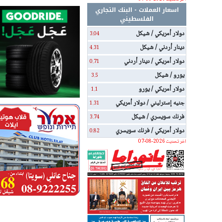
اسعار العملات - البنك التجاري
الفلسطيني
دولار أمريكي / شيكل
3.04
دينار أردني / شيكل
4.31
دولار أمريكي / دينار أردني
0.71
يورو / شيكل
3.5
دولار أمريكي / يورو
1.1
جنيه إسترليني / دولار أمريكي
1.31
فرنك سويسري / شيكل
3.74
دولار أمريكي / فرنك سويسري
0.82
اخر تحديث 2026-08-07