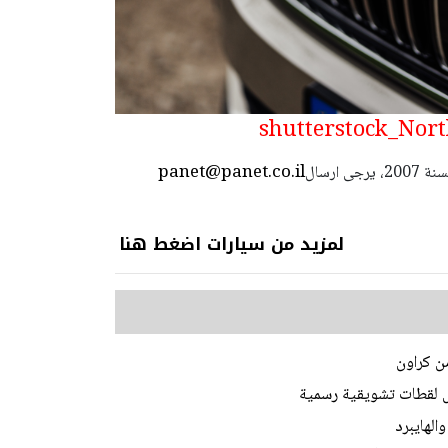
panet@panet.co.il
استعمال المضامين بموجب بند 27 أ لقانون الحقوق الأدبية لسنة 2007، يرجى ارسال
لمزيد من سيارات اضغط هنا
ن كراون
ل لقطات تشويقية رسمية
الهايبرد