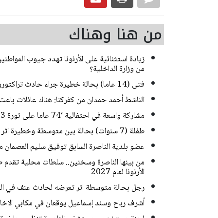
من هنا وهناك
زيادة استثنائية على الأرنونا تهدد جيوب المواطني
من وزارة الداخلية؟
فتى (14 عاما) بحالة خطيرة جراء حادث تراكتورون في كفركنا
الناشط أحمد حمدان من كفركنا: هناك عائلات باعت 
مشاركة واسعة في احتفالية ‘74 عاما على ثورة 23 يوليو‘ في المركز الثقافي الأرثوذكسي في الناصرة
طفلة (7 سنوات) بحالة بين متوسطة وخطيرة اثر تعرضها للدهس في الناصرة
عضو بلدية الناصرة السابق توفيق سليم العصمان م
من بينها الناصرة وسخنين.. سلطات محلية تقدم طلب
الأرنونا لعام 2027
رجل بحالة متوسطة اثر تعرضه لحادث عنف في ال
أشرف رباح وسند إسماعيل يوقعان في مكابي الاخاء