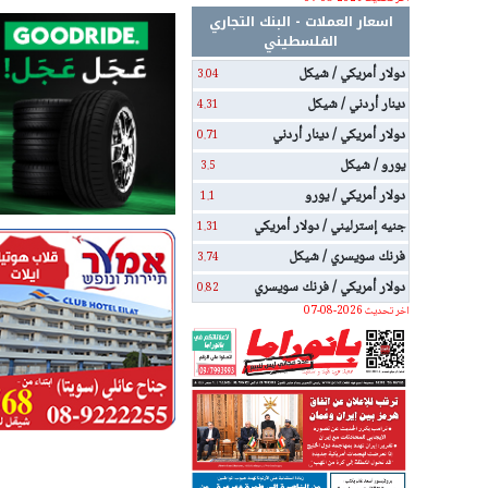
اسعار العملات - البنك التجاري
الفلسطيني
دولار أمريكي / شيكل
3.04
دينار أردني / شيكل
4.31
دولار أمريكي / دينار أردني
0.71
يورو / شيكل
3.5
دولار أمريكي / يورو
1.1
جنيه إسترليني / دولار أمريكي
1.31
فرنك سويسري / شيكل
3.74
دولار أمريكي / فرنك سويسري
0.82
اخر تحديث 2026-08-07