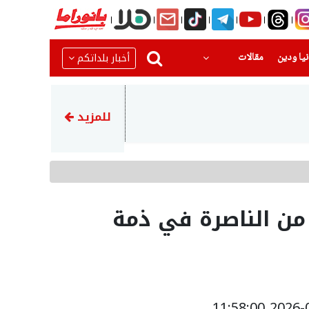
(current)
(current)
أخبار بلداتكم
يا ودين
مقالات
21:17
ضحية الحادث المروع قرب حورة
للمزيد
ن الناصرة في ذمة