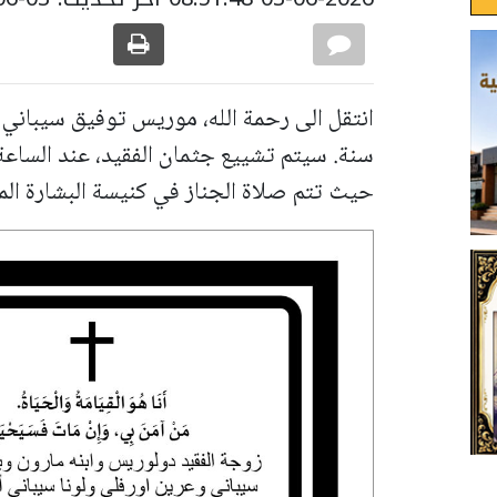
سنة. سيتم تشييع جثمان الفقيد، عند الساعة
حيث تتم صلاة الجناز في كنيسة البشارة الما