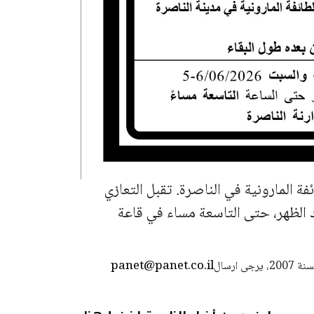
ة المارونية في الناصرة. تقبل التعازي
 الظهر، حتى التاسعة مساء في قاعة
panet@panet.co.il
استعمال المضامين بموجب بند 27 أ لقانون الحقوق الأدبية لسنة 2007، يرجى ارسال