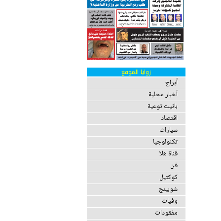
زوايا الموقع
أبراج
أخبار محلية
بانيت توعية
اقتصاد
سيارات
تكنولوجيا
قناة هلا
فن
كوكتيل
شوبينج
وفيات
مفقودات