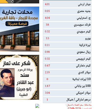
دينار اردني
4.01
جنيه مصري
0.05
ج. استرليني
4.04
فرنك سويسري
3.8
كيتر سويدي
0.32
يورو
3.5
ليرة تركية
0.11
ريال سعودي
0.98
كيتر نرويجي
0.32
كيتر دنماركي
0.47
دولار كندي
2.19
10 ليرات لبنانية
0
100 ين ياباني
1.87
دولار امريكي
3.04
درهم اماراتي / شيكل
1
ملاحظة: سعر العملة بالشيقل -
اخر تحديث 2026-08-07