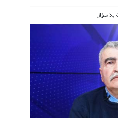
َ بلا سؤال