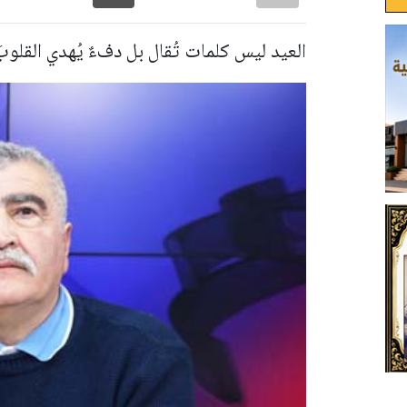
العيد ليس كلمات تُقال بل دفءٌ يُهدي القلوب