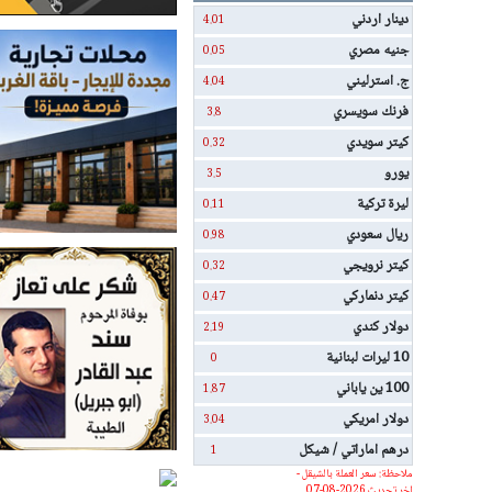
دينار اردني
4.01
جنيه مصري
0.05
ج. استرليني
4.04
فرنك سويسري
3.8
كيتر سويدي
0.32
يورو
3.5
ليرة تركية
0.11
ريال سعودي
0.98
كيتر نرويجي
0.32
كيتر دنماركي
0.47
دولار كندي
2.19
10 ليرات لبنانية
0
100 ين ياباني
1.87
دولار امريكي
3.04
درهم اماراتي / شيكل
1
ملاحظة: سعر العملة بالشيقل -
اخر تحديث 2026-08-07