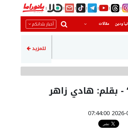
(current)
(current)
أخبار بلداتكم
يا ودين
مقالات
12:53
إصابة طفل (10 سنوات) بصعقة كهربائية في عرعرة النقب
للمزيد
 - بقلم: هادي زاهر