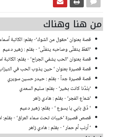
من هنا وهناك
قصة بعنوان ‘حقول من الشوك‘- بقلم: الكاتبة أسماء 
‘القطّ يتقلّى وصاحبه يتفلّى‘ - بقلم : زهير دعيم
قصة بعنوان ‘الحب يشفي الجراح‘ - بقلم: الكاتبة اس
قصة قصيرة بعنوان ‘ حين يذوب الحب في التيزاب ‘
قصة قصيرة جداً - بقلم : حيدر حسين سويري
‘بلدُنا كانت بخير‘ - بقلم: سليم السعدي
‘شعاع الفجر‘ - بقلم : هادي زاهر
‘ دُق بابي يا يسوع ‘ - بقلم: زهير دعيم
قصص قصيرة ‘خيبات تحت سماء العراق‘ - بقلم: اس
‘ أرنب أم حمار ‘ - بقلم : هادي زاهر