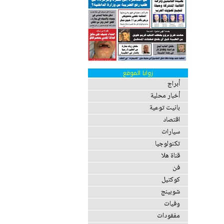
زوايا الموقع
أبراج
أخبار محلية
بانيت توعية
اقتصاد
سيارات
تكنولوجيا
قناة هلا
فن
كوكتيل
شوبينج
وفيات
مفقودات