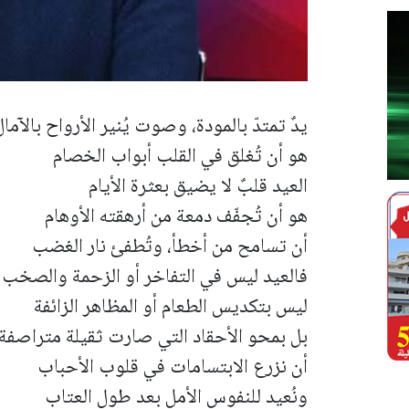
يدٌ تمتدّ بالمودة، وصوت يُنير الأرواح بالآمال
هو أن تُغلق في القلب أبواب الخصام
العيد قلبٌ لا يضيق بعثرة الأيام
هو أن تُجفّف دمعة من أرهقته الأوهام
أن تسامح من أخطأ، وتُطفئ نار الغضب
فالعيد ليس في التفاخر أو الزحمة والصخب
ليس بتكديس الطعام أو المظاهر الزائفة
بل بمحو الأحقاد التي صارت ثقيلة متراصفة
أن نزرع الابتسامات في قلوب الأحباب
ونُعيد للنفوس الأمل بعد طول العتاب