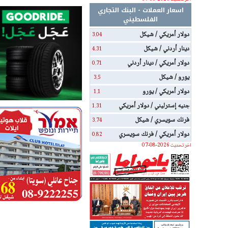
اسعار العملات - البنك التجاري
الفلسطيني
دولار أمريكي / شيكل
3.04
دينار أردني / شيكل
4.31
دولار أمريكي / دينار أردني
0.71
يورو / شيكل
3.5
دولار أمريكي / يورو
1.1
جنيه إسترليني / دولار أمريكي
1.31
فرنك سويسري / شيكل
3.74
دولار أمريكي / فرنك سويسري
0.82
اخر تحديث 2026-08-07