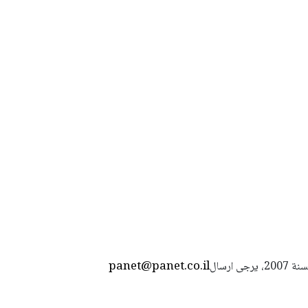
panet@panet.co.il
استعمال المضامين بموجب بند 27 أ لقانون الحقوق الأدبية لسنة 2007، يرجى ارسال