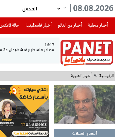
08.08.2026
°
(current)
(current)
(current)
أخبار محلية
أخبار من العالم
أخبار فلسطينية
حالة الطقس
16:17
مصادر فلسطينية: شهيدان و3 مصابين في غزة - رئيس الأركان: نوجه ضربات لحماس بشكل منهجي
الرئيسية
أخبار الطيبة
أسعار العملات