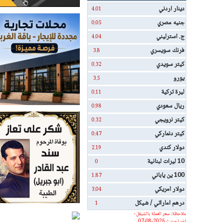
دينار اردني
4.01
جنيه مصري
0.05
ج. استرليني
4.04
فرنك سويسري
3.8
كيتر سويدي
0.32
يورو
3.5
ليرة تركية
0.11
ريال سعودي
0.98
كيتر نرويجي
0.32
كيتر دنماركي
0.47
دولار كندي
2.19
10 ليرات لبنانية
0
100 ين ياباني
1.87
دولار امريكي
3.04
درهم اماراتي / شيكل
1
ملاحظة: سعر العملة بالشيقل -
اخر تحديث 2026-08-07