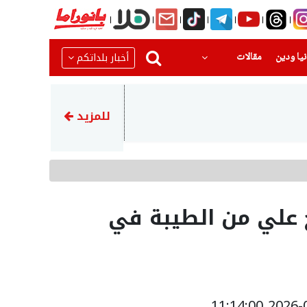
(current)
(current)
أخبار بلداتكم
يا ودين
مقالات
15:42
إصابة جندي إسرائيلي بشظايا ذ
للمزيد
 علي من الطيبة في