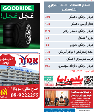
اسعار العملات - البنك التجاري
الفلسطيني
دولار أمريكي / شيكل
3.04
دينار أردني / شيكل
4.31
دولار أمريكي / دينار أردني
0.71
يورو / شيكل
3.5
دولار أمريكي / يورو
1.1
جنيه إسترليني / دولار أمريكي
1.31
فرنك سويسري / شيكل
3.74
دولار أمريكي / فرنك سويسري
0.82
اخر تحديث 2026-08-07