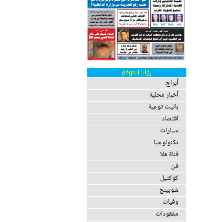
زوايا الموقع
أبراج
أخبار محلية
بانيت توعية
اقتصاد
سيارات
تكنولوجيا
قناة هلا
فن
كوكتيل
شوبينج
وفيات
مفقودات