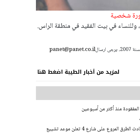
ورة شخصية
، وللنساء في بيت الفقيد في منطقة الراس.
panet@panet.co.il
استعمال المضامين بموجب بند 27 أ لقانون الحقوق الأدبية لسنة 2007، يرجى ارسال
لمزيد من أخبار الطيبة اضغط هنا
لمفقودة منذ أكثر من أسبوعين
عائلة مؤيد ادريس عبد القادر من الطيبة ضحية حادث الطرق المروع على شارع 4 تعلن موعد تشييع