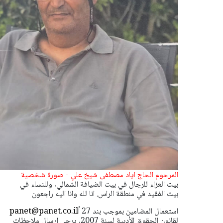
المرحوم الحاج اياد مصطفى شيخ علي - صورة شخصية
بيت العزاء للرجال في بيت الضيافة الشمالي، وللنساء في
بيت الفقيد في منطقة الراس. انا لله وانا اليه راجعون
استعمال المضامين بموجب بند 27 أ
panet@panet.co.il
لقانون الحقوق الأدبية لسنة 2007، يرجى ارسال ملاحظات