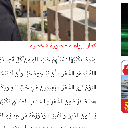
كمال إبراهيم - صورة شخصية
عِنْدِمَا نَكْتُبُهَا نَسْتَلْهِمُ حُبَّ اللهِ مِنْ ْكُلِّ قَصِيدَة
اللهُ يَدْعُو الشُّعَراءَ أنْ يُنَاجُوهُ حُبًّا وأنْ لَا يَنْس
اليَوْمَ نَرَى الشُّعَرَاءَ بَعِيدِينَ عَـنِ حُبِّ اللهِ ويكْثِ
هَذَا مَا نَرَاهُ مِنَ الشُّعَراءِ الشَّبَابِ العُشَّاقِ يَكْتُ
يَنْسُونَ الدّيِنَ والأنْبيَاءَ وَدَوْرَهُمْ في هِدايَةِ العَاب