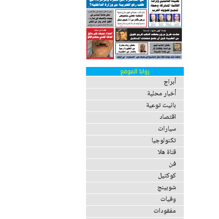
زوايا الموقع
أبراج
أخبار محلية
بانيت توعية
اقتصاد
سيارات
تكنولوجيا
قناة هلا
فن
كوكتيل
شوبينج
وفيات
مفقودات