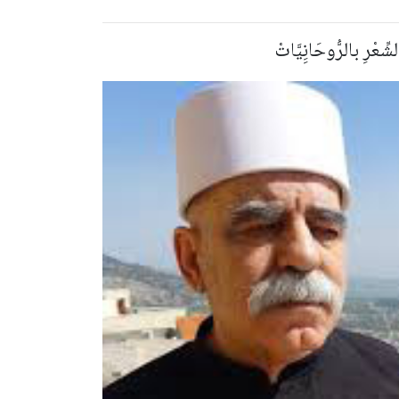
شِّعْرِ بالرُّوحَانِِيَّاتْ