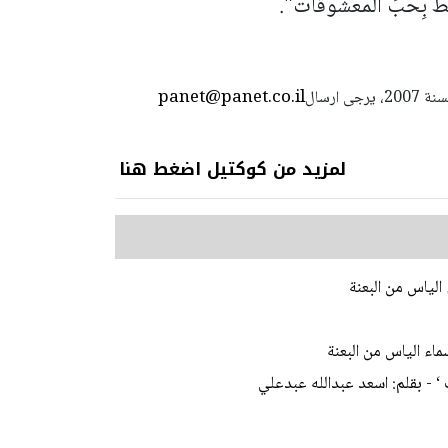
َقَطْ بِحُبِّ المَعْشوقَاتْ".
panet@panet.co.il
استعمال المضامين بموجب بند 27 أ لقانون الحقوق الأدبية لسنة 2007، يرجى ارسال
لمزيد من كوكتيل اضغط هنا
الياس من البعنة
ماء الياس من البعنة
 - بقلم: اسعد عبدالله عبدعلي