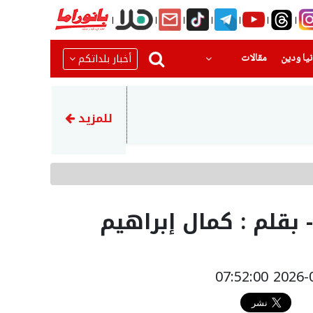
(current)
(current)
أخبار بلداتكم
يا ودين
مقالات
22:22
عراقجي يشيد بالجيش الإيراني 
للمزيد
 - بقلم : كمال إبراهيم