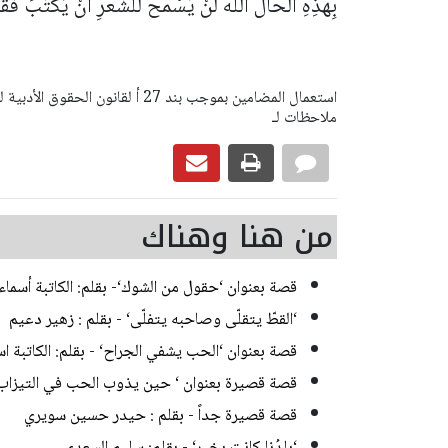
بِهَذِهِ الحَالُ اللهُ لنْ يَسْمَحَ للشِّعْرِ أنْ يُكْتَبَ ف
ملاحظات لـ
من هنا وهناك
قصة بعنوان ‘حقول من الشوك‘- بقلم: الكاتبة أسماء 
‘القطّ يتقلّى وصاحبه يتفلّى‘ - بقلم : زهير دعيم
قصة بعنوان ‘الحب يشفي الجراح‘ - بقلم: الكاتبة اس
قصة قصيرة بعنوان ‘ حين يذوب الحب في التيزاب ‘
قصة قصيرة جداً - بقلم : حيدر حسين سويري