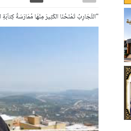
"التَّجَارِبُ تَمْنَحُنَا الكَثِيرَ مِنْهَا مُمَارَسَةُ كِتاَبَةِ ال