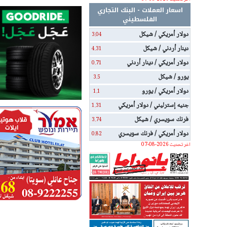
اسعار العملات - البنك التجاري
الفلسطيني
دولار أمريكي / شيكل
3.04
دينار أردني / شيكل
4.31
دولار أمريكي / دينار أردني
0.71
يورو / شيكل
3.5
دولار أمريكي / يورو
1.1
جنيه إسترليني / دولار أمريكي
1.31
فرنك سويسري / شيكل
3.74
دولار أمريكي / فرنك سويسري
0.82
اخر تحديث 2026-08-07