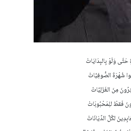
ٍ حَتَّى وَلَوْ بِالبِدَايَاتْ
ُوا شُهْرَةَ الصُّوفِيَّاتْ
رُونَ مِنَ الغَزَلِيَّاتْ
بُونَ فَقطْ للِمَحْبُوبَاتْ
ِدِينَ لكُلِّ الدِّيَانَاتْ