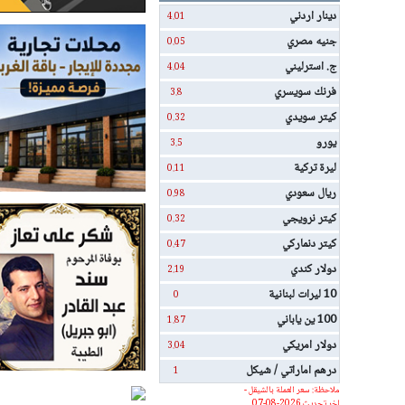
دينار اردني
4.01
جنيه مصري
0.05
ج. استرليني
4.04
فرنك سويسري
3.8
كيتر سويدي
0.32
يورو
3.5
ليرة تركية
0.11
ريال سعودي
0.98
كيتر نرويجي
0.32
كيتر دنماركي
0.47
دولار كندي
2.19
10 ليرات لبنانية
0
100 ين ياباني
1.87
دولار امريكي
3.04
درهم اماراتي / شيكل
1
ملاحظة: سعر العملة بالشيقل -
اخر تحديث 2026-08-07