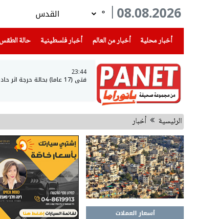
08.08.2026
°
(current)
(current)
(current)
أخبار محلية
أخبار من العالم
أخبار فلسطينية
حالة الطقس
23:44
فتى (17 عاما) بحالة حرجة اثر حادث طرق في عرعرة النقب
الرئيسية
أخبار
أسعار العملات