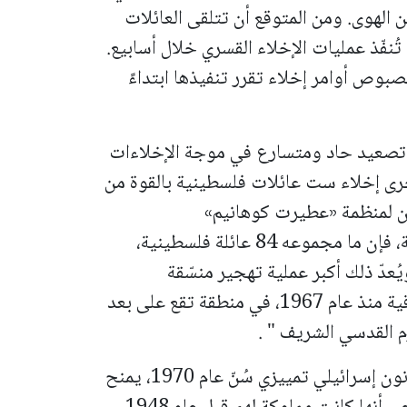
لهوى. ومن المتوقع أن تتلقى العائلات
ُنفّذ عمليات الإخلاء القسري خلال أسابيع.
صبوص أوامر إخلاء تقرر تنفيذها ابتداءً
ق تصعيد حاد ومتسارع في موجة الإخلاءات
رى إخلاء ست عائلات فلسطينية بالقوة من
عين لمنظمة «عطيرت كوهانيم»
وإذا استمرت الإجراءات الحالية، فإن ما مجموعه 84 عائلة فلسطينية،
زلها. ويُعدّ ذلك أكبر عملية تهجير منسّقة
للفلسطينيين من حي واحد في القدس الشرقية منذ عام 1967، في منطقة تقع على بعد
م القدسي الشريف " .
ومضى البيان: " تستند قضايا الإخلاء إلى قانون إسرائيلي تمييزي سُنّ عام 1970، يمنح