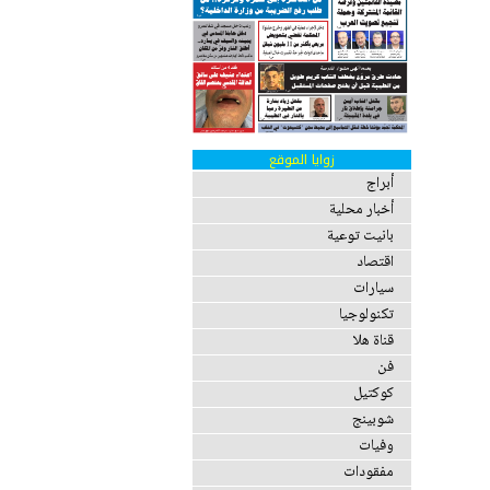
زوايا الموقع
أبراج
أخبار محلية
بانيت توعية
اقتصاد
سيارات
تكنولوجيا
قناة هلا
فن
كوكتيل
شوبينج
وفيات
مفقودات