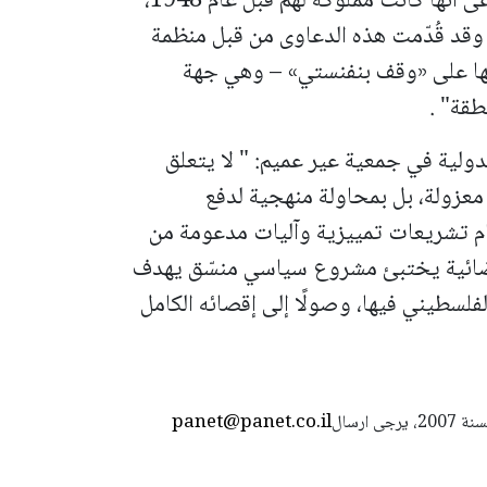
اليهود حقًا حصريًا في استعادة ممتلكات يُدّعى أنها كانت مملوكة لهم قبل عام 1948،
قد قُدّمت هذه الدعاوى من قبل منظمة
ها على «وقف بنفنستي» – وهي جهة
طقة" .
دولية في جمعية عير عميم: "
لا يتعلق
 معزولة، بل بمحاولة منهجية لدفع
م تشريعات تمييزية وآليات مدعومة من
ضائية يختبئ مشروع سياسي منسّق يهدف
لسطيني فيها، وصولًا إلى إقصائه الكامل
panet@panet.co.il
استعمال المضامين بموجب بند 27 أ لقانون الحقوق الأدبية لسنة 2007، يرجى ارسال