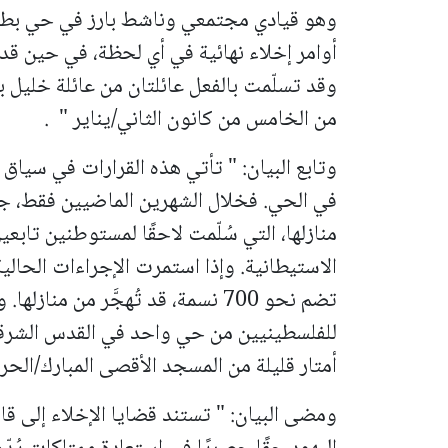
وهو قيادي مجتمعي وناشط بارز في حي بطن ا
أوامر إخلاء نهائية في أي لحظة، في حين قد ت
وقد تسلّمت بالفعل عائلتان من عائلة خليل ب
من الخامس من كانون الثاني/يناير " .
وتابع البيان: " تأتي هذه القرارات في سيا
في الحي. فخلال الشهرين الماضيين فقط، ج
منازلها، التي سُلّمت لاحقًا لمستوطنين تاب
الاستيطانية.
تضم نحو 700 نسمة، قد تُهجَّر من منا
أمتار قليلة من المسجد الأقصى المبارك/الحر