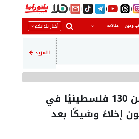
(current)
(current)
أخبار بلداتكم
يا ودين
مقالات
22:23
اتهام توني مهاجم الأهلي الس
للمزيد
جمعية عير عميم: ‘أكثر من 130 فلسطينيًا في
إخلاءً وشيكًا بعد