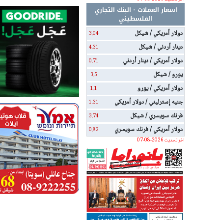
اسعار العملات - البنك التجاري
الفلسطيني
دولار أمريكي / شيكل
3.04
دينار أردني / شيكل
4.31
دولار أمريكي / دينار أردني
0.71
يورو / شيكل
3.5
دولار أمريكي / يورو
1.1
جنيه إسترليني / دولار أمريكي
1.31
فرنك سويسري / شيكل
3.74
دولار أمريكي / فرنك سويسري
0.82
اخر تحديث 2026-08-07