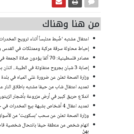
من هنا وهناك
اعتقال مشتبه ‘ضُبط متلبساً أثناء ترويج المخدر
إحباط محاولة سرقة مركبة وممتلكات في القدس و
مصادر فلسطينية: 70 ألفا يؤدون صلاة الجمعة في المسجد الأقصى
إصابة 3 شبان بجروح متفاوتة في الطيبة.. اثنان بحالة خطيرة
وزارة الصحة تعلن عن ضرورة غلي المياه في بلدة
تمديد اعتقال شاب من حيفا مشتبه باطلاق النار 
اندلاع حريق كبير في أرض مزروعة بأشجار الزيتون
تمديد اعقال 4 أشخاص بشبهة بيع المخدرات في حي ضاحية البريد بالقدس
وزارة الصحة تعلن عن سحب ‘بسكويت‘ من الأسواق
اتهام شخص من منطقة حيفا بانتحال شخصية قاصر
بهنّ