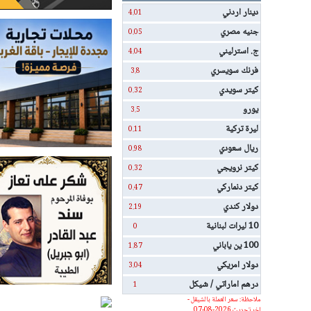
دينار اردني
4.01
جنيه مصري
0.05
ج. استرليني
4.04
فرنك سويسري
3.8
كيتر سويدي
0.32
يورو
3.5
ليرة تركية
0.11
ريال سعودي
0.98
كيتر نرويجي
0.32
كيتر دنماركي
0.47
دولار كندي
2.19
10 ليرات لبنانية
0
100 ين ياباني
1.87
دولار امريكي
3.04
درهم اماراتي / شيكل
1
ملاحظة: سعر العملة بالشيقل -
اخر تحديث 2026-08-07