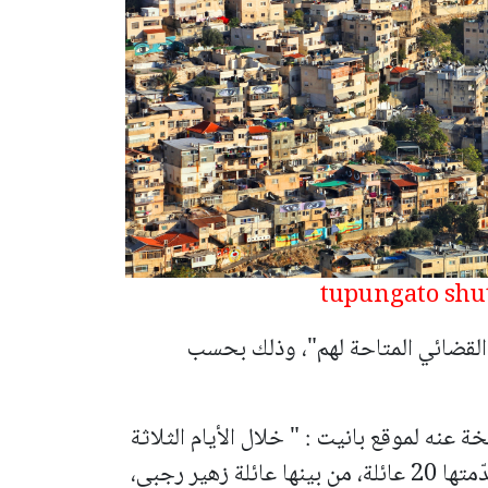
 القضائي المتاحة لهم"، وذلك بحسب
نه لموقع بانيت : " خلال الأيام الثلاثة
الماضية فقط، رفضت المحكمة استئنافات قدّمتها 20 عائلة، من بينها عائلة زهير رجبي،