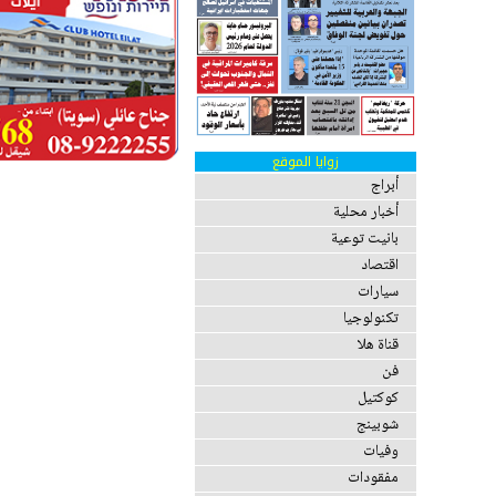
زوايا الموقع
أبراج
أخبار محلية
بانيت توعية
اقتصاد
سيارات
تكنولوجيا
قناة هلا
فن
كوكتيل
شوبينج
وفيات
مفقودات