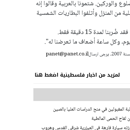
الضلوع والوركين. شتمونا بالعربية وقالوا إنه
لية من المنزل وأتلفوا البطاريات الشمسية
وأضافت المتطوعة: "الأمر لا يتعلق بنا نحن، فقد ضُربنا لمدة 15 دقيقة فقط.
يوم، وكل ساعة أضعاف ما تعرضنا له".
panet@panet.co.il
استعمال المضامين بموجب بند 27 أ لقانون الحقوق الأدبية لسنة 2007، يرجى ارسال
لمزيد من اخبار فلسطينية اضغط هنا
لبة المقبولين في منح الدراسات العليا بالصين
وزته سيارة فارهة في العيزرية شرقي القدس وهروب