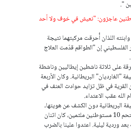
ن ".
وطنين عاجزون: "نعيش في خوف ولا أحد
بنته اللذان أُحرقت مركبتهما نتيجة
ر الفلسطيني إن "الطواقم قدّمت العلاج
قة على ثلاثة ناشطين إيطاليين وناشطة
 "الغارديان" البريطانية. وكان الأربعة
القرية في ظل تزايد حوادث العنف في
م الله عقب الاعتداء.
فة البريطانية دون الكشف عن هويتها،
واصفة ما جرى: "في الساعة 04:30 فجرا اقتحم 10 مستوطنين ملثمين، كان اثنان
 بعد وردية ليلية. اعتدوا علينا بالضرب