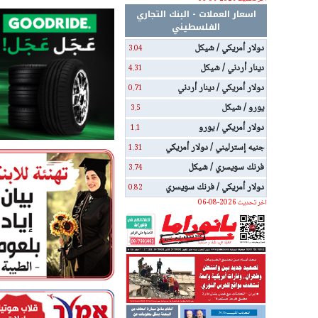
اسعار العملات - البنك التجاري
الفلسطيني
دولار أمريكي / شيكل
3.04
دينار أردني / شيكل
4.31
دولار أمريكي / دينار أردني
0.71
يورو / شيكل
3.5
دولار أمريكي / يورو
1.1
جنيه إسترليني / دولار أمريكي
1.31
فرنك سويسري / شيكل
3.74
دولار أمريكي / فرنك سويسري
0.82
اخر تحديث 2026-08-06