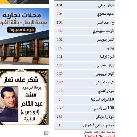
دينار اردني
4.01
جنيه مصري
0.05
ج. استرليني
4.04
فرنك سويسري
3.8
كيتر سويدي
0.32
يورو
3.5
ليرة تركية
0.11
ريال سعودي
0.98
كيتر نرويجي
0.32
كيتر دنماركي
0.47
دولار كندي
2.19
10 ليرات لبنانية
0
100 ين ياباني
1.87
دولار امريكي
2.88
درهم اماراتي / شيكل
1
ملاحظة: سعر العملة بالشيقل -
اخر تحديث 2026-06-03