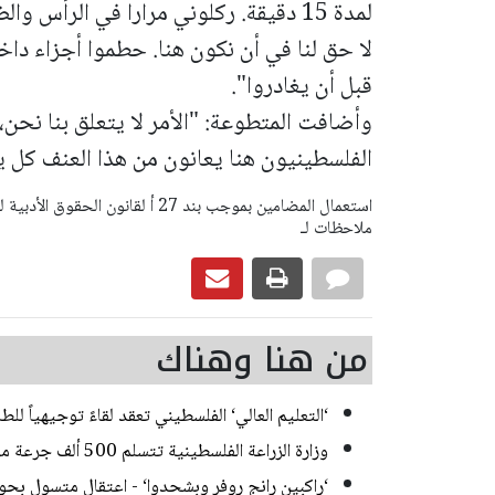
لمدة 15 دقيقة. ركلوني مرارا في الرأس و
لا حق لنا في أن نكون هنا. حطموا أجزاء داخ
قبل أن يغادروا".
الفلسطينيون هنا يعانون من هذا العنف كل 
ملاحظات لـ
من هنا وهناك
‘التعليم العالي‘ الفلسطيني تعقد لقاءً توجيهياً للط
وزارة الزراعة الفلسطينية تتسلم 500 ألف جرعة من لقاح الحمى المالطية
‘راكبين رانج روفر وبشحدوا‘ - اعتقال متسول بح