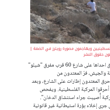
سطينيين ويهاجمون مصورة رويترز في الضفة |
برشق حجارة نحو مركبات فلسطينية واحراق احداها على شارع 60 قرب مفرق "شيلو"
 والجيش، فرّ المعتدون من
حرق المعتدون إطارات على الشارع، وبعد
 أحرقوا المركبة الفلسطينية. ويفحص
كبة أُصيبت جراء استنشاق الدخان".
جرى إخلاء بؤرة استيطانية غير قانونية