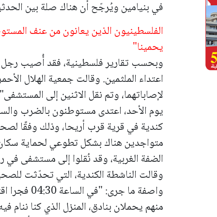
في بنيامين ويُرجّح أن هناك صلة بين الحدثي
الفلسطينيون الذين يعانون من عنف المست
يحمينا"
وبحسب تقارير فلسطينية، فقد أُصيب رجل وا
اعتداء الملثمين. وقالت جمعية الهلال الأحم
لإصاباتهما، وتم نقل الاثنين إلى المستشفى".
يوم الأحد، اعتدى مستوطنون بالضرب والسر
كندية في قرية قرب أريحا، وذلك وفقًا لصحيفة
متواجدين هناك بشكل تطوعي لحماية سكان 
الضفة الغربية، وقد نُقلوا إلى مستشفى في را
وقالت الناشطة الكندية، التي تحدّثت للصحي
منهم يحملان بنادق، المنزل الذي كنا ننام فيه