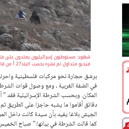
شهود: مستوطنون إسرائيليون يعتدون على فل
فيديو متداول تم نشره بحسب البند27 أ من قانون حقوق النشر
في الضفة الغربية ، ومع وصول قوات الشرطة
المكان.
وبحسب الشرطة الإسرائيلية فقد " أ
دقائق أقاموا ما يشبه حاجزا على الطريق ثم
الجيش بلاغا يفيد بأن سيدة كانت داخل المر
كما قالت الشرطة في بيانها:" صباح الخميس 