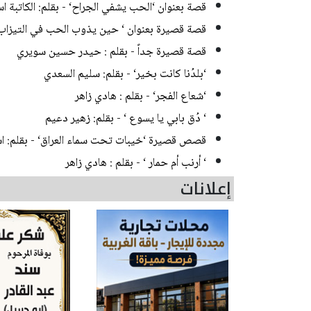
قصة بعنوان ‘الحب يشفي الجراح‘ - بقلم: الكاتبة اس
قصة قصيرة بعنوان ‘ حين يذوب الحب في التيزاب ‘
قصة قصيرة جداً - بقلم : حيدر حسين سويري
‘بلدُنا كانت بخير‘ - بقلم: سليم السعدي
‘شعاع الفجر‘ - بقلم : هادي زاهر
‘ دُق بابي يا يسوع ‘ - بقلم: زهير دعيم
قصص قصيرة ‘خيبات تحت سماء العراق‘ - بقلم: اس
‘ أرنب أم حمار ‘ - بقلم : هادي زاهر
إعلانات