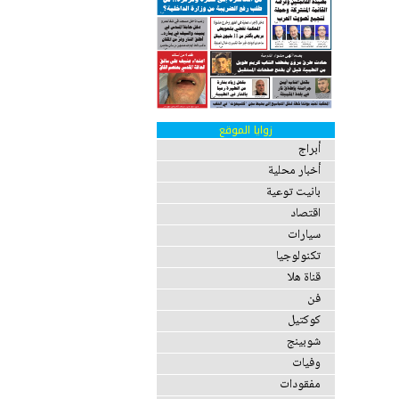
زوايا الموقع
أبراج
أخبار محلية
بانيت توعية
اقتصاد
سيارات
تكنولوجيا
قناة هلا
فن
كوكتيل
شوبينج
وفيات
مفقودات