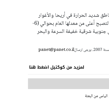
اطق شديد الحرارة في أريحا والأغوار
وجافًا و يطرأ ارتفاع طفيف درجات الحرارة لتصبح أعلى من معدلها العام بحوالي (6-
ى جنوبية شرقية خفيفة السرعة والبحر
panet@panet.co.il
استعمال المضامين بموجب بند 27 أ لقانون الحقوق الأدبية لسنة 2007، يرجى ارسال
لمزيد من كوكتيل اضغط هنا
الياس من البعنة