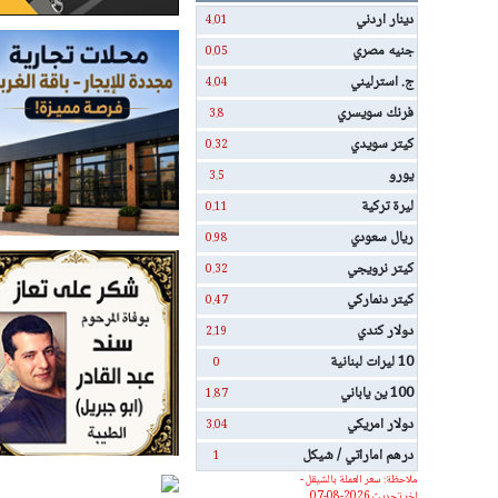
دينار اردني
4.01
جنيه مصري
0.05
ج. استرليني
4.04
فرنك سويسري
3.8
كيتر سويدي
0.32
يورو
3.5
ليرة تركية
0.11
ريال سعودي
0.98
كيتر نرويجي
0.32
كيتر دنماركي
0.47
دولار كندي
2.19
10 ليرات لبنانية
0
100 ين ياباني
1.87
دولار امريكي
3.04
درهم اماراتي / شيكل
1
ملاحظة: سعر العملة بالشيقل -
اخر تحديث 2026-08-07