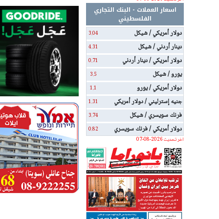
اسعار العملات - البنك التجاري
الفلسطيني
دولار أمريكي / شيكل
3.04
دينار أردني / شيكل
4.31
دولار أمريكي / دينار أردني
0.71
يورو / شيكل
3.5
دولار أمريكي / يورو
1.1
جنيه إسترليني / دولار أمريكي
1.31
فرنك سويسري / شيكل
3.74
دولار أمريكي / فرنك سويسري
0.82
اخر تحديث 2026-08-07