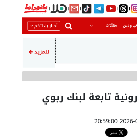
(current)
(current)
أخبار بلداتكم
يا ودين
مقالات
10:32
إصابة رجل إثر اصطدام مركبة بجدار في أم الفحم
للمزيد
نية تابعة لبنك ربوي