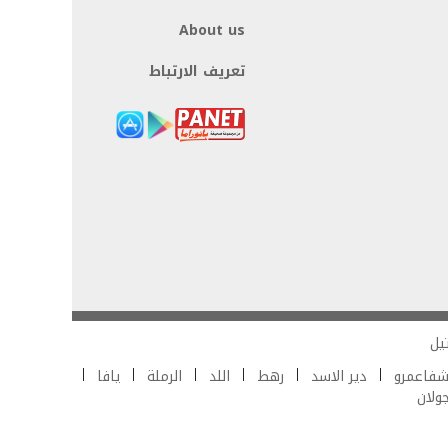
About us
تعريف الارتباط
يل
فاعمرو
دير الاسد
رهط
اللد
الرملة
يافا
جولان