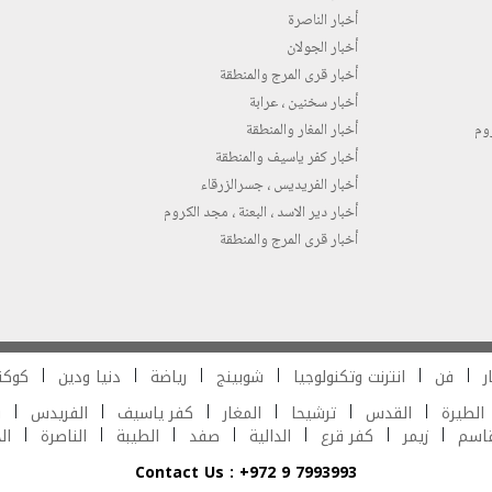
أخبار الناصرة
أخبار الجولان
أخبار قرى المرج والمنطقة
أخبار سخنين ، عرابة
روم
أخبار المغار والمنطقة
أخبار كفر ياسيف والمنطقة
أخبار الفريديس ، جسرالزرقاء
أخبار دير الاسد ، البعنة ، مجد الكروم
أخبار قرى المرج والمنطقة
ر
فن
انترنت وتكنولوجيا
شوبينج
رياضة
دنيا ودين
كوكت
الطيرة
القدس
ترشيحا
المغار
كفر ياسيف
الفريدس
ش
قاسم
زيمر
كفر قرع
الدالية
صفد
الطيبة
الناصرة
ال
Contact Us : +972 9 7993993