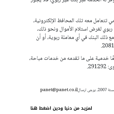
 تتعامل معه تلك المحافظ الإلكترونية،
ربوي لغرض استلام الأموال ونحو ذلك،
ع ذلك البنك في أي معاملة ربوية، أو أن
مًا خدمية على ما تقدمه من خدمات مباحة،
29.
panet@panet.co.il
استعمال المضامين بموجب بند 27 أ لقانون الحقوق الأدبية لسنة 2007، يرجى ارسال
لمزيد من دنيا ودين اضغط هنا