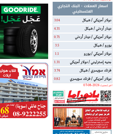
اسعار العملات - البنك التجاري
الفلسطيني
دولار أمريكي / شيكل
3.04
دينار أردني / شيكل
4.31
دولار أمريكي / دينار أردني
0.71
يورو / شيكل
3.5
دولار أمريكي / يورو
1.1
جنيه إسترليني / دولار أمريكي
1.31
فرنك سويسري / شيكل
3.74
دولار أمريكي / فرنك سويسري
0.82
اخر تحديث 2026-08-07