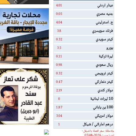
دينار اردني
4.01
جنيه مصري
0.05
ج. استرليني
4.04
فرنك سويسري
3.8
كيتر سويدي
0.32
يورو
3.5
ليرة تركية
0.11
ريال سعودي
0.98
كيتر نرويجي
0.32
كيتر دنماركي
0.47
دولار كندي
2.19
10 ليرات لبنانية
0
100 ين ياباني
1.87
دولار امريكي
3.04
درهم اماراتي / شيكل
1
ملاحظة: سعر العملة بالشيقل -
اخر تحديث 2026-08-07