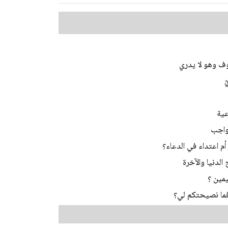
ف وهو لا يدري
ّ
عية
لواجب
م اعتداء في الدعاء؟
الدنيا والآخرة
يمين ؟
فما نصيحتكم لي؟