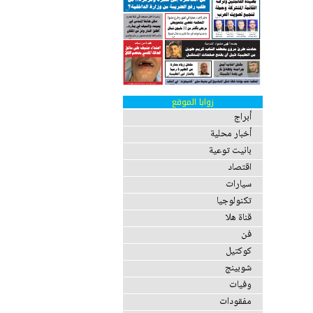
زوايا الموقع
أبراج
أخبار محلية
بانيت توعية
اقتصاد
سيارات
تكنولوجيا
قناة هلا
فن
كوكتيل
شوبينج
وفيات
مفقودات