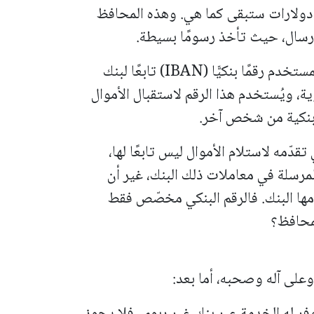
حيث إن الأموال لا تدرّ أي فائدة، فمثلاً 10 دولارات ستبقى كما هي. وهذه المحافظ
رسال، حيث تأخذ رسومًا بسيطة.
سؤالي: عند فتح هذه المحفظة يتم إعطاء المستخدم رقمًا بنكيًّا (IBAN) تابعًا لبنك
ة، ويُستخدم هذا الرقم لاستقبال الأموال
 بنكية من شخص آخر.
قدّمه لاستلام الأموال ليس تابعًا لها،
لمرسلة في معاملات ذلك البنك، غير أن
مها البنك. فالرقم البنكي مخصّص فقط
لمحافظ؟
وعلى آله وصحبه، أما بعد:
فر له الخدمة عبر بنك غير ربوي، فلا يجوز