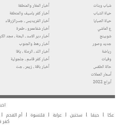
شباب وبنات
أخبار المغار والمنطقة
حياة الشباب
أخبار كفر ياسيف والمنطقة
حياة الصبايا
أخبار الفريديس ، جسرالزرقاء
ع الماشي
أخبار شفاعمرو ، طمرة
شوبينج
أخبار دير الاسد ، البعنة ، مجد الك
جديد وصور
أخبار رهط والجنوب
رياضة
أخبار اللد ، الرملة ، يافا
وفيات
أخبار كفر قاسم ، جلجولية
حالة الطقس
أخبار باقة ، زيمر ، جت
أسعار العملات
أبراج 2022
اخبا
عكا
حيفا
سخنين
عرابة
قلنسوة
أم الفحم
كفر 