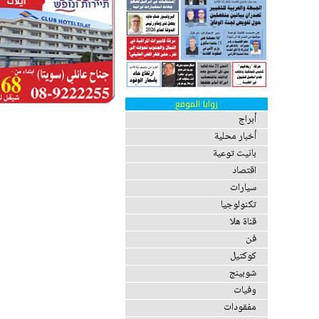
زوايا الموقع
أبراج
أخبار محلية
بانيت توعية
اقتصاد
سيارات
تكنولوجيا
قناة هلا
فن
كوكتيل
شوبينج
وفيات
مفقودات