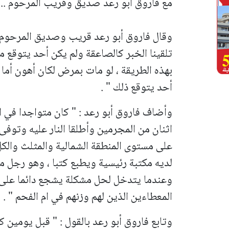
مع فاروق ابو رعد صديق وقريب المرحوم ..
وقال فاروق أبو رعد قريب وصديق المرحوم فار
تلقينا الخبر كالصاعقة ولم يكن أحد يتوقع 
بهذه الطريقة ، لو مات بمرض لكان أهون أما 
أحد يتوقع ذلك " .
وأضاف فاروق أبو رعد : " كان متواجدا في ا
اثنان من المجرمين وأطلقا النار عليه وتوفى
على مستوى المنطقة الشمالية والمثلث والكل
لديه مكتبة رئيسية ويطبع كتبا ، وهو رجل م
وعندما يتدخل لحل مشكلة يشجع دائما على 
المعطاءين الذين لهم وزنهم في ام الفحم " .
وتابع فاروق أبو رعد بالقول : " قبل يومين 