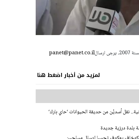
panet@panet.co.il
استعمال المضامين بموجب بند 27 أ لقانون الحقوق الأدبية لسنة 2007، يرجى ارسال
لمزيد من أخبار اضغط هنا
ية.. نقل أسديْن من حديقة الحيوانات ‘حاي بارك‘
ة بلدة درزية جديدة
وكوخاف يعكوف تحسبا لتسلل مسلحين