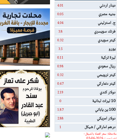
دينار اردني
4.01
جنيه مصري
0.05
ج. استرليني
4.04
فرنك سويسري
3.8
كيتر سويدي
0.32
يورو
3.5
ليرة تركية
0.11
ريال سعودي
0.98
كيتر نرويجي
0.32
كيتر دنماركي
0.47
دولار كندي
2.19
10 ليرات لبنانية
0
100 ين ياباني
1.87
دولار امريكي
2.88
درهم اماراتي / شيكل
1
ملاحظة: سعر العملة بالشيقل -
اخر تحديث 2026-06-03