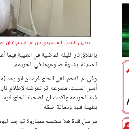
صديق القتيل السبعيني من ام الفحم: ‘كان م
بإطلاق نار الليلة الماضية في الطيبة فيما 
المدينة، بشبهة ضلوعهما في الجريمة.
وفي ام الفحم، لقي الحاج فرسان ابو رعد (محا
أمس السبت، مصرعه اثر تعرضه لإطلاق نار. 
فيه الجريمة واكدت ان الضحية الحاج فرسان
بطيبة قلبه ودماثة خلقه.
مراسل قناة هلا معتصم مصاروة تواجد اليوم