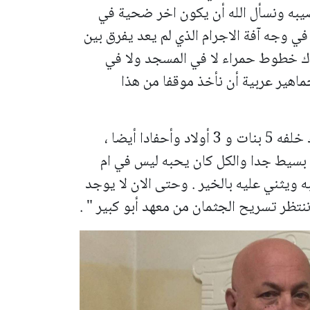
يبه ونسأل الله أن يكون اخر ضحية في
ي وجه آفة الاجرام الذي لم يعد يفرق بين
اك خطوط حمراء لا في المسجد ولا في
ماهير عربية أن نأخذ موقفا من هذا
وختم فاروق أبو رعد بالقول : " المرحوم ترك خلفه 5 بنات و 3 أولاد وأحفادا أيضا ،
 بسيط جدا والكل كان يحبه ليس في ام
 ويثني عليه بالخير . وحتى الان لا يوجد
ظر تسريح الجثمان من معهد أبو كبير " .