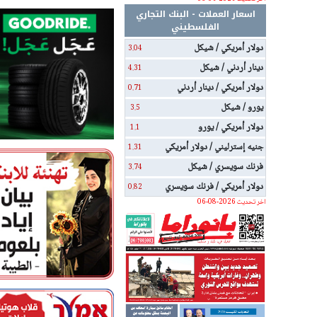
اسعار العملات - البنك التجاري
الفلسطيني
دولار أمريكي / شيكل
3.04
دينار أردني / شيكل
4.31
دولار أمريكي / دينار أردني
0.71
يورو / شيكل
3.5
دولار أمريكي / يورو
1.1
جنيه إسترليني / دولار أمريكي
1.31
فرنك سويسري / شيكل
3.74
دولار أمريكي / فرنك سويسري
0.82
اخر تحديث 2026-08-06