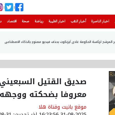
(current)
(current)
(current)
(current)
(current)
(current)
(current)
اخبار الناصرة
أخبار النقب
اخبار الطيبة
رياضة
صحة
اقتصاد
دن
أمر المرشح لرئاسة الحكومة غادي أيزنكوت بحذف فيديو مصنوع بالذكاء الاصطناعي
صديق القتيل السبعيني م
معروفا بضحكته ووجهه
موقع بانيت وقناة هلا
31-08-2025 16:23:56
اخر تحديث: 31-08-2025 19:47:00