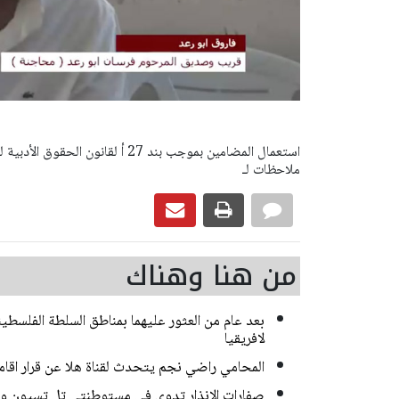
ملاحظات لـ
من هنا وهناك
بعد عام من العثور عليهما بمناطق السلطة الفلسطين
لافريقيا
المحامي راضي نجم يتحدث لقناة هلا عن قرار اقام
صفارات الإنذار تدوي في مستوطنتي تل تسيون 