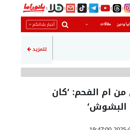
(current)
(current)
أخبار بلداتكم
يا ودين
مقالات
15:23
الوزير السابق عيساوي فريج يتر
للمزيد
ن ام الفحم: ‘كان
 البشوش‘