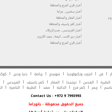
أخبار قرى المرج والمنطقة
أخبار سخنين ، عرابة
روم
أخبار المغار والمنطقة
أخبار كفر ياسيف والمنطقة
أخبار الفريديس ، جسرالزرقاء
أخبار دير الاسد ، البعنة ، مجد الكروم
أخبار قرى المرج والمنطقة
ر
فن
انترنت وتكنولوجيا
شوبينج
رياضة
دنيا ودين
كوكت
الطيرة
القدس
ترشيحا
المغار
كفر ياسيف
الفريدس
ش
قاسم
زيمر
كفر قرع
الدالية
صفد
الطيبة
الناصرة
ال
Contact Us : +972 9 7993993
جميع الحقوق محفوظة - بانوراما