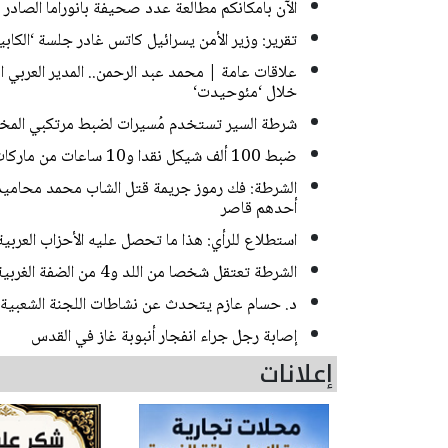
الآن بامكانكم مطالعة عدد صحيفة بانوراما الصادر ا
تقرير: وزير الأمن يسرائيل كاتس غادر جلسة ‘الك
علاقات عامة | محمد عبد الرحمن.. المدير العربي
خلال ‘مئوحيدت‘
شرطة السير تستخدم مُسيرات لضبط مرتكبي المخا
ضبط 100 ألف شيكل نقدا و10 ساعات من ماركات فاخرة خلال مداهمات للشرطة في حيفا
أحدهم قاصر
استطلاع للرأي: هذا ما تحصل عليه الأحزاب العربي
الشرطة تعتقل شخصا من اللد و4 من الضفة الغربية بشبهة سرقة منازل في منطقة المركز
د. حسام عازم يتحدث عن نشاطات اللجنة الشعبية 
إصابة رجل جراء انفجار أنبوبة غاز في القدس
إعلانات