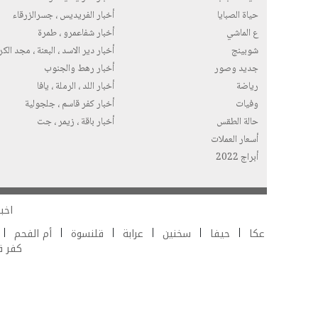
حياة الصبايا
أخبار الفريديس ، جسرالزرقاء
ع الماشي
أخبار شفاعمرو ، طمرة
شوبينج
أخبار دير الاسد ، البعنة ، مجد الك
جديد وصور
أخبار رهط والجنوب
رياضة
أخبار اللد ، الرملة ، يافا
وفيات
أخبار كفر قاسم ، جلجولية
حالة الطقس
أخبار باقة ، زيمر ، جت
أسعار العملات
أبراج 2022
اخبا
عكا
حيفا
سخنين
عرابة
قلنسوة
أم الفحم
كفر 