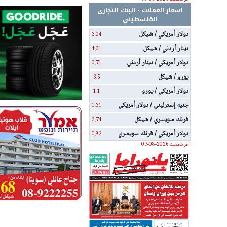
اسعار العملات - البنك التجاري
الفلسطيني
دولار أمريكي / شيكل
3.04
دينار أردني / شيكل
4.31
دولار أمريكي / دينار أردني
0.71
يورو / شيكل
3.5
دولار أمريكي / يورو
1.1
جنيه إسترليني / دولار أمريكي
1.31
فرنك سويسري / شيكل
3.74
دولار أمريكي / فرنك سويسري
0.82
اخر تحديث 2026-08-07