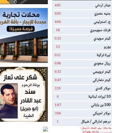
دينار اردني
4.01
جنيه مصري
0.05
ج. استرليني
4.04
فرنك سويسري
3.8
كيتر سويدي
0.32
يورو
3.5
ليرة تركية
0.11
ريال سعودي
0.98
كيتر نرويجي
0.32
كيتر دنماركي
0.47
دولار كندي
2.19
10 ليرات لبنانية
0
100 ين ياباني
1.87
دولار امريكي
3.04
درهم اماراتي / شيكل
1
ملاحظة: سعر العملة بالشيقل -
اخر تحديث 2026-08-07