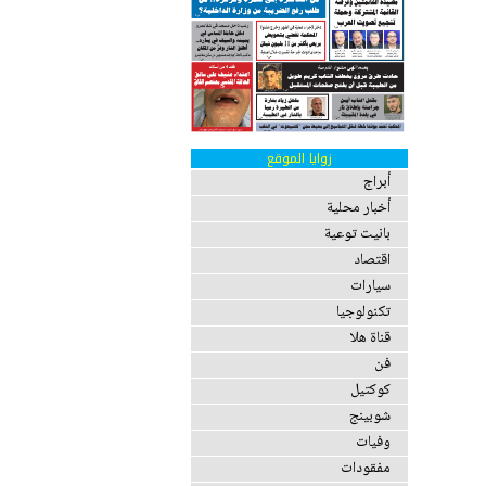
زوايا الموقع
أبراج
أخبار محلية
بانيت توعية
اقتصاد
سيارات
تكنولوجيا
قناة هلا
فن
كوكتيل
شوبينج
وفيات
مفقودات