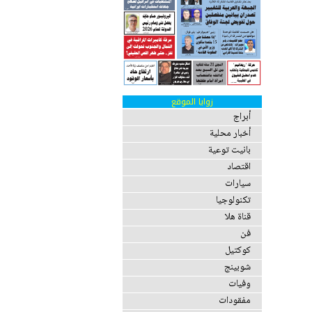
زوايا الموقع
أبراج
أخبار محلية
بانيت توعية
اقتصاد
سيارات
تكنولوجيا
قناة هلا
فن
كوكتيل
شوبينج
وفيات
مفقودات