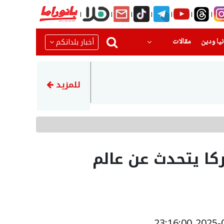
(current)
(current)
أخبار بلداتكم
يا ودين
مقالات
22:51
رضيع بحالة حرجةبعد تعرضه للا
للمزيد
كا يتحدث عن عالم