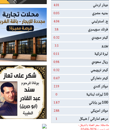
دينار اردني
4.01
جنيه مصري
0.05
ج. استرليني
4.04
فرنك سويسري
3.8
كيتر سويدي
0.32
يورو
3.5
ليرة تركية
0.11
ريال سعودي
0.98
كيتر نرويجي
0.32
كيتر دنماركي
0.47
دولار كندي
2.19
10 ليرات لبنانية
0
100 ين ياباني
1.87
دولار امريكي
2.88
درهم اماراتي / شيكل
1
ملاحظة: سعر العملة بالشيقل -
اخر تحديث 2026-06-03