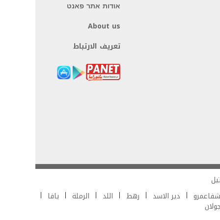
אודות אתר פאנט
About us
تعريف الارتباط
يل
فاعمرو
دير الاسد
رهط
اللد
الرملة
يافا
جولان