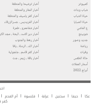
كمبيوتر
أخبار ترشيحا والمنطقة
شباب وبنات
أخبار المغار والمنطقة
حياة الشباب
أخبار كفر ياسيف والمنطقة
حياة الصبايا
أخبار الفريديس ، جسرالزرقاء
ع الماشي
أخبار شفاعمرو ، طمرة
شوبينج
أخبار دير الاسد ، البعنة ، مجد الك
جديد وصور
أخبار رهط والجنوب
رياضة
أخبار اللد ، الرملة ، يافا
وفيات
أخبار كفر قاسم ، جلجولية
حالة الطقس
أخبار باقة ، زيمر ، جت
أسعار العملات
أبراج 2022
اخبا
عكا
حيفا
سخنين
عرابة
قلنسوة
أم الفحم
كفر 