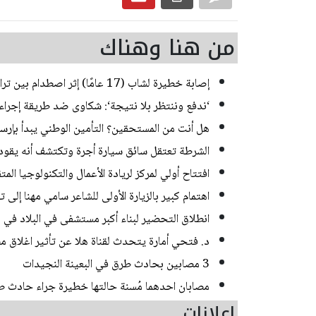
من هنا وهناك
إصابة خطيرة لشاب (17 عامًا) إثر اصطدام بين تراكتورون وشاحنة في يركا
‘ندفع وننتظر بلا نتيجة‘: شكاوى ضد طريقة إجراء ا
هل أنت من المستحقين؟ التأمين الوطني يبدأ بإرسا
الشرطة تعتقل سائق سيارة أجرة وتكتشف أنه يقود منذ 20 عاما من دون رخص
افتتاح أولي لمركز لريادة الأعمال والتكنولوجيا الم
اهتمام كبير بالزيارة الأولى للشاعر سامي مهنا إلى 
انطلاق التحضير لبناء أكبر مستشفى في البلاد في
د. فتحي أمارة يتحدث لقناة هلا عن تأثير اغلاق مض
3 مصابين بحادث طرق في البعينة النجيدات
مصابان احدهما مُسنة حالتها خطيرة جراء حادث 
إعلانات