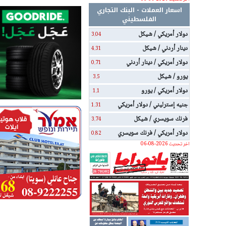
اسعار العملات - البنك التجاري
الفلسطيني
دولار أمريكي / شيكل
3.04
دينار أردني / شيكل
4.31
دولار أمريكي / دينار أردني
0.71
يورو / شيكل
3.5
دولار أمريكي / يورو
1.1
جنيه إسترليني / دولار أمريكي
1.31
فرنك سويسري / شيكل
3.74
دولار أمريكي / فرنك سويسري
0.82
اخر تحديث 2026-08-06