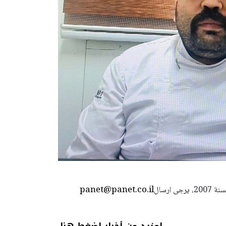
panet@panet.co.il
استعمال المضامين بموجب بند 27 أ لقانون الحقوق الأدبية لسنة 2007، يرجى ارسال
لمزيد من أخبار اضغط هنا