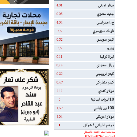
دينار اردني
4.01
جنيه مصري
0.05
ج. استرليني
4.04
فرنك سويسري
3.8
كيتر سويدي
0.32
يورو
3.5
ليرة تركية
0.11
ريال سعودي
0.98
كيتر نرويجي
0.32
كيتر دنماركي
0.47
دولار كندي
2.19
10 ليرات لبنانية
0
100 ين ياباني
1.87
دولار امريكي
3.04
درهم اماراتي / شيكل
1
ملاحظة: سعر العملة بالشيقل -
اخر تحديث 2026-08-07