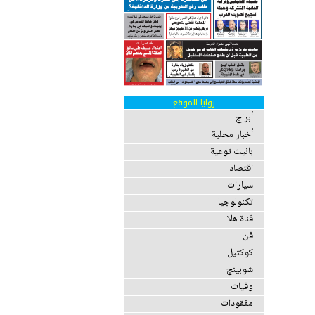
زوايا الموقع
أبراج
أخبار محلية
بانيت توعية
اقتصاد
سيارات
تكنولوجيا
قناة هلا
فن
كوكتيل
شوبينج
وفيات
مفقودات