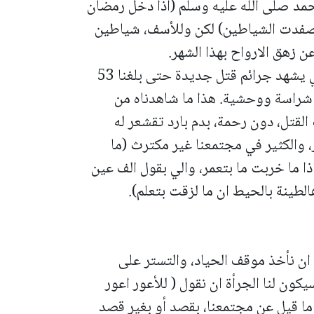
حمد صلى الله عليه وسلم (اذا دخل رمضان
صفدت الشياطين) لكن وللأسف، شياطين
 زهق الارواح بهذا الشهر.
وبينما أنا أكتب كلماتي هذه، مجتمعنا العربي يشهد جرائم قتل جديدة حتى بلغنا 53
اد شراسة ووحشية. هذا ما شاهدناه من
لقتل، دون رحمة، بدم بارد تقشعر له
، والكثير في مجتمعنا غير مكترث (ما
ذا ما خربت ما بتعمر، والي بقول الف عين
لطينة بالحيط ان ما لزقت بتعلم).
 ان نأخذ موقف الحياد، والتستر على
ون لنا الجرأة ان نقول ( للأعور اعور
ا ما قيل عن مجتمعنا، بقصد أو بغير قصد