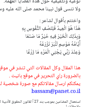
توعية وتثقيفية حول هذه القضايا المهمة.
ولا ننسى قول نبينا محمد صلى الله عليه و
واختتم بأقوال لشاعر :
هَذَا هُوَ الْعِيدُ فَلِتَصْفِ النُّفُوسِ بِهِ
وَبِذَلِكَ الْخَيْرَ فِيهِ خَيْرٌ مَا صَنَعَا
أَيَّامُهُ مَوْسِمِ لَلْبَرَ نَزْرَعُهُ
وَعِنْدَ رَبِّي يَجْنِي الْمَرْءِ مَا زَرْعًا
هذا المقال وكل المقالات التي تنشر في موق
بالضرورة راي التحرير في موقع بانيت .
يمكنكم ارسال مقالاتكم مع صورة شخصية لنش
bassam@panet.co.il
ملاحظات لـ