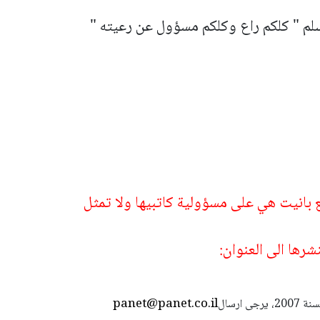
سلم " كلكم راع وكلكم مسؤول عن رعيته "
ع بانيت هي على مسؤولية كاتبيها ولا تمثل
رها الى العنوان:
panet@panet.co.il
استعمال المضامين بموجب بند 27 أ لقانون الحقوق الأدبية لسنة 2007، يرجى ارسال