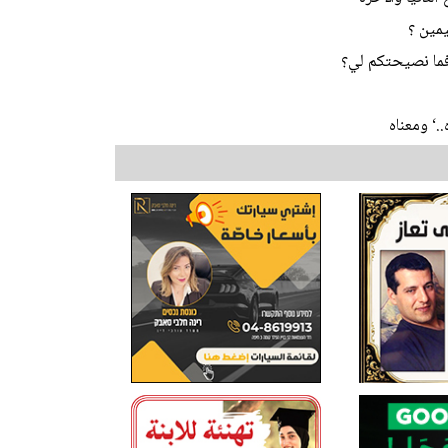
يمين ؟
فما نصيحتكم لي؟
.‘ ومعناه