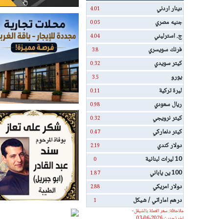
دينار اردني
4.01
جنيه مصري
0.05
ج. استرليني
4.04
فرنك سويسري
3.8
كيتر سويدي
0.32
يورو
3.5
ليرة تركية
0.11
ريال سعودي
0.98
كيتر نرويجي
0.32
كيتر دنماركي
0.47
دولار كندي
2.19
10 ليرات لبنانية
0
100 ين ياباني
1.87
دولار امريكي
2.88
درهم اماراتي / شيكل
1
ملاحظة: سعر العملة بالشيقل -
اخر تحديث 2026-06-03