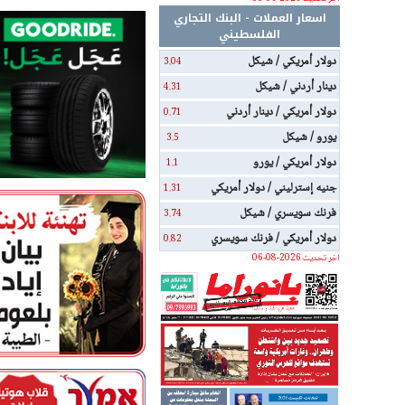
اسعار العملات - البنك التجاري
الفلسطيني
دولار أمريكي / شيكل
3.04
دينار أردني / شيكل
4.31
دولار أمريكي / دينار أردني
0.71
يورو / شيكل
3.5
دولار أمريكي / يورو
1.1
جنيه إسترليني / دولار أمريكي
1.31
فرنك سويسري / شيكل
3.74
دولار أمريكي / فرنك سويسري
0.82
اخر تحديث 2026-08-06