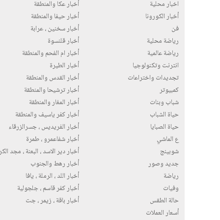
اخبار محلية
أخبار عكا والمنطقة
أخبار الكورونا
أخبار حيفا والمنطقة
فن
أخبار سخنين ، عرابة
رياضة محلية
أخبار قلنسوة
رياضة عالمية
أخبار ام الفحم والمنطقة
انترنت وتكنولوجيا
أخبار الطيرة
تجديدات واختراعات
أخبار القدس والمنطقة
كمبيوتر
أخبار ترشيحا والمنطقة
شباب وبنات
أخبار المغار والمنطقة
حياة الشباب
أخبار كفر ياسيف والمنطقة
حياة الصبايا
أخبار الفريديس ، جسرالزرقاء
ع الماشي
أخبار شفاعمرو ، طمرة
شوبينج
أخبار دير الاسد ، البعنة ، مجد الك
جديد وصور
أخبار رهط والجنوب
رياضة
أخبار اللد ، الرملة ، يافا
وفيات
أخبار كفر قاسم ، جلجولية
حالة الطقس
أخبار باقة ، زيمر ، جت
أسعار العملات