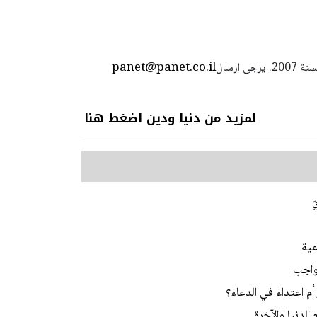
panet@panet.co.il
استعمال المضامين بموجب بند 27 أ لقانون الحقوق الأدبية لسنة 2007، يرجى ارسال
لمزيد من دنيا ودين اضغط هنا
ّ
عية
لواجب
م اعتداء في الدعاء؟
الدنيا والآخرة