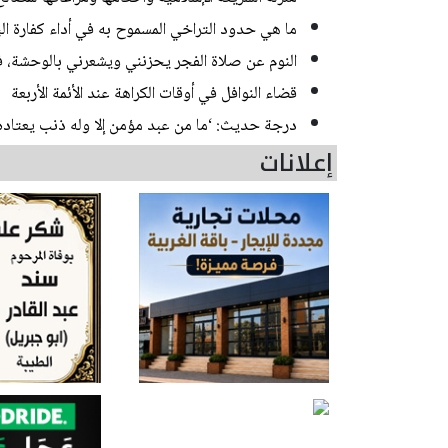
ما هي حدود التراخي المسموح به في أداء كفارة ال
النوم عن صلاة الفجر يحزنني ويشعرني بالوحشة، 
قضاء النوافل في أوقات الكراهة عند الأئمة الأربعة
درجة حديث: ‘ما من عبد مؤمن إلا وله ذنب يعتاده.
إعلانات