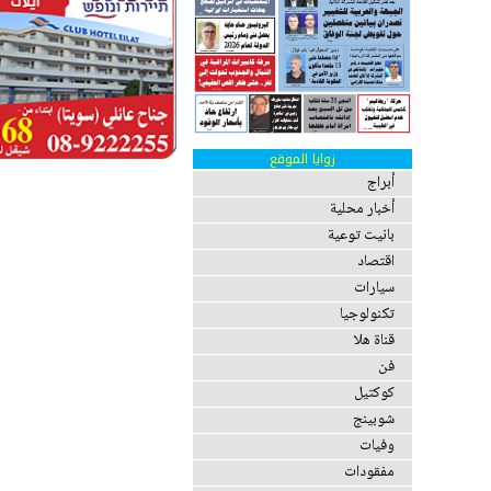
زوايا الموقع
أبراج
أخبار محلية
بانيت توعية
اقتصاد
سيارات
تكنولوجيا
قناة هلا
فن
كوكتيل
شوبينج
وفيات
مفقودات