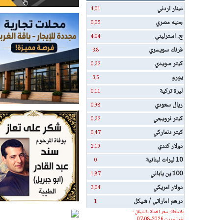
دينار اردني
4.01
جنيه مصري
0.05
ج. استرليني
4.04
فرنك سويسري
3.8
كيتر سويدي
0.32
يورو
3.5
ليرة تركية
0.11
ريال سعودي
0.98
كيتر نرويجي
0.32
كيتر دنماركي
0.47
دولار كندي
2.19
10 ليرات لبنانية
0
100 ين ياباني
1.87
دولار امريكي
3.04
درهم اماراتي / شيكل
1
ملاحظة: سعر العملة بالشيقل -
اخر تحديث 2026-08-07