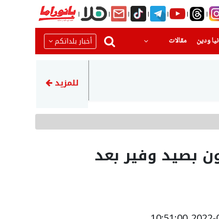
(current)
(current)
أخبار بلداتكم
يا ودين
مقالات
22:22
عراقجي يشيد بالجيش الإيراني 
للمزيد
ن بصيد وفير بعد