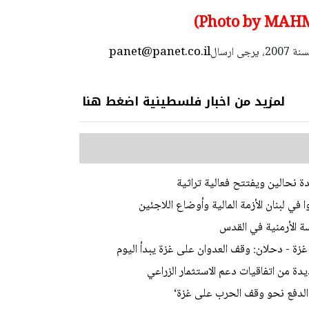
Photo by MAHM
panet@panet.co.il
استعمال المضامين بموجب بند 27 أ لقانون الحقوق الأدبية لسنة 2007، يرجى ارسال
لمزيد من اخبار فلسطينية اضغط هنا
ة نحالين ويفتتح فعالية تراثية
في لبنان الأزمة المالية وأوضاع اللاجئين
 الأرمنية في القدس
ديدة من اتفاقيات دعم الاستثمار الزراعي
‘الدفع نحو وقف الحرب على غزة‘