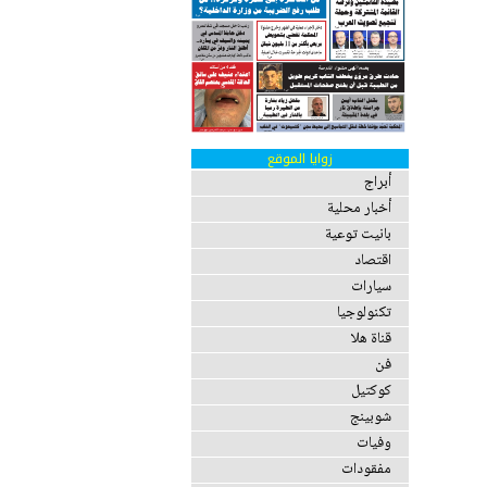
زوايا الموقع
أبراج
أخبار محلية
بانيت توعية
اقتصاد
سيارات
تكنولوجيا
قناة هلا
فن
كوكتيل
شوبينج
وفيات
مفقودات