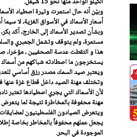
الكيلو الواحد منها نحو 15 شيقل.
وبيّن أنه حال استمرت وتيرة اصطياد الأسم
أسعار الأسماك في الأسواق الغزية، لا سيما أ
وبشأن تصدير الأسماك إلى الخارج، أكد بكر،
مستمرة، ولم يتوقف وتشمل الجمبري والسل
هذا و التقطت عدسة الصحفيين ، مؤخرا، صو
يستخرجون ما اصطادته شباكهم من أسماك ،
ويعتبر صيد السمك مصدر رزق أساسي للعديد
وتختلف مهنة الصيد داخل قطاع غزة عنها في
لأن الأسماك التي يجري اصطيادها تعتبر نادر
مهنة محفوفة بالمخاطرة نتيجة لما يتعرض 
ويتعرض الصيادون الفلسطينيون لمضايقات و
يجعل عملهم محفوفاً بالمخاطر بخاصة إطلاق ا
الموجودة في البحر.