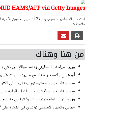
UD HAMS/AFP via Getty Images)
ملاحظات لـ
من هنا وهناك
وزير السياحة الفلسطيني يتفقد مواقع أثرية في بلد
أبو هولي والاسعد يبحثان مع مديرة عمليات الأونروا 
مصادر فلسطينية: مستوطنون يعتدون على الكنيسة
مصادر فلسطينية: 8 شهداء بغارات اسرائيلية على غزة - دحلان: وقف العدوان على غزة يبدأ اليوم
وزارة الزراعة الفلسطينية و ‘الفاو‘ توقّعان دفعة ج
حماس والجهاد الاسلامي تؤكدان في القاهرة على 