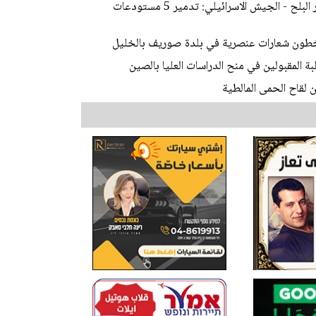
مصادر فلسطينية: 3 شهداء بغارتين على غزة ودير البلح - الجيش الاسرائيلي: تدمير 5 مستودعات
طون شعارات عنصرية في بلدة صوريف بالخليل
لبة المقبولين في منح الدراسات العليا بالصين