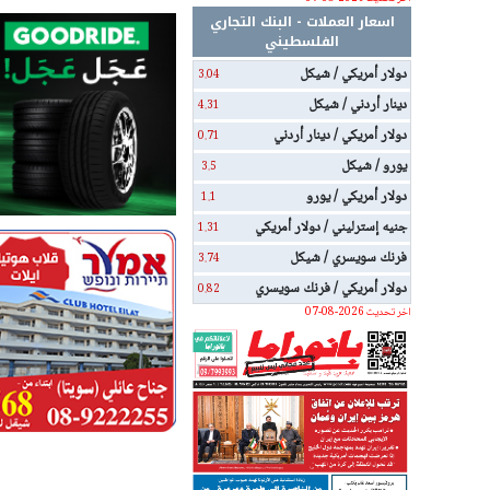
اسعار العملات - البنك التجاري
الفلسطيني
دولار أمريكي / شيكل
3.04
دينار أردني / شيكل
4.31
دولار أمريكي / دينار أردني
0.71
يورو / شيكل
3.5
دولار أمريكي / يورو
1.1
جنيه إسترليني / دولار أمريكي
1.31
فرنك سويسري / شيكل
3.74
دولار أمريكي / فرنك سويسري
0.82
اخر تحديث 2026-08-07