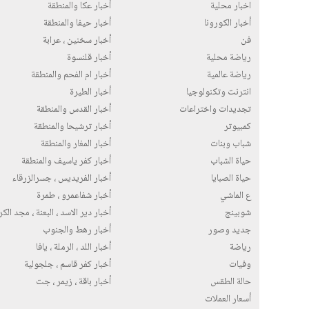
اخبار محلية
أخبار عكا والمنطقة
أخبار الكورونا
أخبار حيفا والمنطقة
فن
أخبار سخنين ، عرابة
رياضة محلية
أخبار قلنسوة
رياضة عالمية
أخبار ام الفحم والمنطقة
انترنت وتكنولوجيا
أخبار الطيرة
تجديدات واختراعات
أخبار القدس والمنطقة
كمبيوتر
أخبار ترشيحا والمنطقة
شباب وبنات
أخبار المغار والمنطقة
حياة الشباب
أخبار كفر ياسيف والمنطقة
حياة الصبايا
أخبار الفريديس ، جسرالزرقاء
ع الماشي
أخبار شفاعمرو ، طمرة
شوبينج
أخبار دير الاسد ، البعنة ، مجد الك
جديد وصور
أخبار رهط والجنوب
رياضة
أخبار اللد ، الرملة ، يافا
وفيات
أخبار كفر قاسم ، جلجولية
حالة الطقس
أخبار باقة ، زيمر ، جت
أسعار العملات