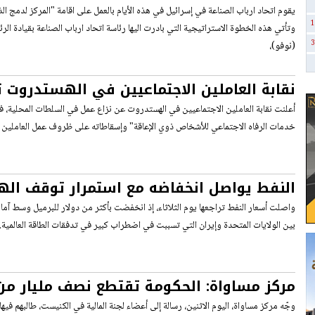
الاصطناعي في الصناعة لزيادة الإنتاجية وتعزي
يقوم اتحاد ارباب الصناعة في إسرائيل في هذه الأيام بالعمل على اقامة "المركز لدمج ال
1
التنافسية
وتأتي هذه الخطوة الاستراتيجية التي بادرت اليها رئاسة اتحاد ارباب الصناعة بقيادة ا
3
(نوفو)،
نقابة العاملين الاجتماعيين في الهستدروت ت
عمل في السلطات المحلية
أعلنت نقابة العاملين الاجتماعيين في الهستدروت عن نزاع عمل في السلطات المحلية، 
خدمات الرفاه الاجتماعي للأشخاص ذوي الإعاقة" وإسقاطاته على ظروف عمل العاملين ا
النفط يواصل انخفاضه مع استمرار توقف اله
الولايات المتحدة وإيران
واصلت أسعار النفط تراجعها يوم الثلاثاء، إذ انخفضت بأكثر من دولار للبرميل وسط آ
بين الولايات المتحدة وإيران التي تسببت في اضطراب كبير في تدفقات الطاقة العالمية.
مركز مساواة: الحكومة تقتطع نصف مليار من 
التطوير رغم عدم تنفيذ نصف ميزانية مكافحة