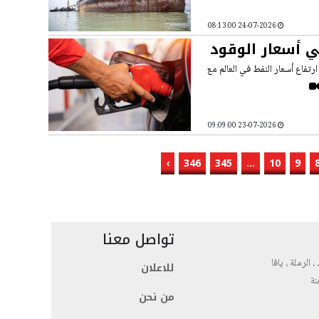
24-07-2026 08:13:00
ي أسعار الوقود
رتفاع أسعار النفط في العالم مع
23-07-2026 09:09:00
›
346
345
...
10
9
تواصل معنا
، الرملة ، يافا
للاعلان
نة
من نحن