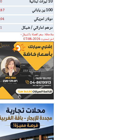
10 ليرات لبنانية
0
100 ين ياباني
.87
دولار امريكي
.04
درهم اماراتي / شيكل
1
ملاحظة: سعر العملة بالشيقل -
اخر تحديث 2026-08-07