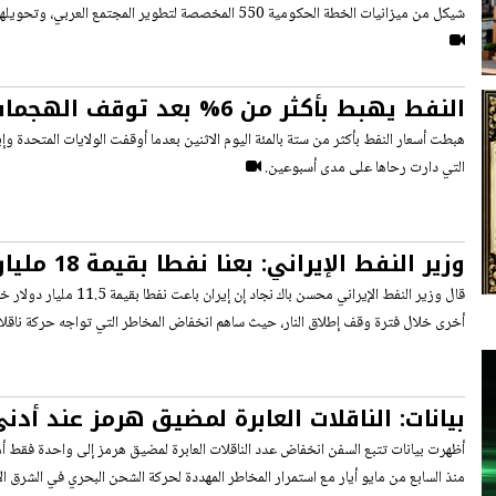
شيكل من ميزانيات الخطة الحكومية 550 المخصصة لتطوير المجتمع العربي، وتحويلها إلى جهاز الأمن العام "الشاباك".
النفط يهبط بأكثر من 6% بعد توقف 
الإيرانية
هبطت أسعار النفط بأكثر من ستة بالمئة اليوم الاثنين بعدما أوقفت الولايات المتحدة وإ
التي دارت رحاها على ​مدى أسبوعين.
وزير النفط الإيران
الحرب ووقف إطلاق النار
أخرى خلال فترة وقف إطلاق النار، حيث ساهم انخفاض المخاطر التي تواجه حركة ناقلا
بيانات: الناقلات العابرة لمضيق هرمز عند أ
أكثر من شهرين
أظهرت بيانات تتبع السفن انخفاض عدد الناقلات العابرة لمضيق هرمز إلى واحدة فقط
منذ السابع من مايو أيار مع استمرار المخاطر المهددة لحركة الشحن البحري في الشرق 