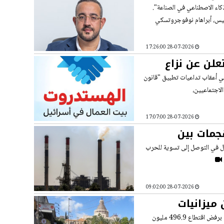
ز القدرة
ذكاء الاصطناعي في الصناعة".
لرئيس، أبراهام نوفوجروتسكي
28-07-2026 17:26:00
علن عن نزاع
في أعقاب تداعيات تطبيق "قانون
لاجتماعيين،
28-07-2026 17:07:00
جمات بين
مال في التوصل إلى تسوية للحرب
28-07-2026 09:02:00
ميزانيات
 الجريمة
وجّه مركز مساواة، اليوم الاثنين، رسالة إلى أعضاء لجنة المالية في الكنيست، طالبهم فيها برفض اقتطاع 496.9 مليون