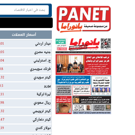
أسعار العملات
دينار اردني
.01
جنيه مصري
.05
ج. استرليني
.04
فرنك سويسري
3.8
كيتر سويدي
.32
يورو
3.5
ليرة تركية
.11
ريال سعودي
.98
كيتر نرويجي
.32
كيتر دنماركي
.47
دولار كندي
.19