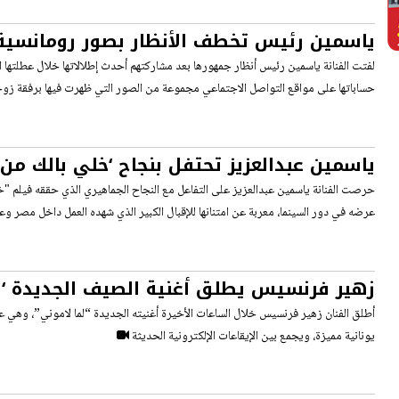
ياسمين رئيس تخطف الأنظار بصور رومانسية 
عطلتها الصيفية
لفتت الفنانة ياسمين رئيس أنظار جمهورها بعد مشاركتهم أحدث إطلالاتها خلال عطلتها
حساباتها على مواقع التواصل الاجتماعي مجموعة من الصور التي ظهرت فيها برفقة زوجه
ياسمين عبدالعزيز تحتفل بنجاح ‘خلي بالك م
مميزة
حرصت الفنانة ياسمين عبدالعزيز على التفاعل مع النجاح الجماهيري الذي حققه فيلم "
عرضه في دور السينما، معربة عن امتنانها للإقبال الكبير الذي شهده العمل داخل مصر وع
زهير فرنسيس يطلق أغنية الصيف الجديدة ‘لم
أطلق الفنان زهير فرنسيس خلال الساعات الأخيرة أغنيته الجديدة “لما لاموني”، وهي
يونانية مميزة، ويجمع بين الإيقاعات الإلكترونية الحديثة