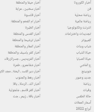
أخبار الكورونا
أخبار حيفا والمنطقة
فن
أخبار سخنين ، عرابة
رياضة محلية
أخبار قلنسوة
رياضة عالمية
أخبار ام الفحم والمنطقة
انترنت وتكنولوجيا
أخبار الطيرة
تجديدات واختراعات
أخبار القدس والمنطقة
كمبيوتر
أخبار ترشيحا والمنطقة
شباب وبنات
أخبار المغار والمنطقة
حياة الشباب
أخبار كفر ياسيف والمنطقة
حياة الصبايا
أخبار الفريديس ، جسرالزرقاء
ع الماشي
أخبار شفاعمرو ، طمرة
شوبينج
أخبار دير الاسد ، البعنة ، مجد الك
جديد وصور
أخبار رهط والجنوب
رياضة
أخبار اللد ، الرملة ، يافا
وفيات
أخبار كفر قاسم ، جلجولية
حالة الطقس
أخبار باقة ، زيمر ، جت
أسعار العملات
أبراج 2022