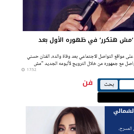
م ‘مش هتكرر‘ في ظهوره الأول بعد
على مواقع التواصل الاجتماعي بعد وفاة والده، الفنان حسني
صل مع جمهوره من خلال الترويج لألبومه الجديد "مش
17:52
فن
بحث
لشمالي
 المسرح،