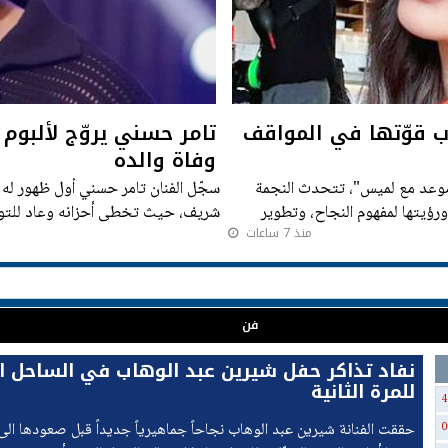
ب قوّتها في المواقف
تامر حسني يروّج لألبو
وفاة والده
موعد مع لميس"، تتحدث النجمة
سجّل الفنان تامر حسني أول ظهور له 
ؤيتها لمفهوم النجاح، وتطوير
شريف، حيث تخطى أحزانه وعاد للتوا
منذ 7 ساعات
هتكرر"،
فن
نفاد تذاكر حفل شيرين عبد الوهاب في الساحل ا
للمرة الثانية
4
حققت الفنانة شيرين عبد الوهاب نجاحاً جماهيرياً جديداً قبل صعودها الى
0