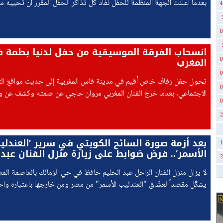
بعدما أعلنت الجهة المنظّمة للحفل نفاد كل تذاكر الحفل المقرر أن تحييه م
4
الجمعة 7 آب (أغسطس) في الساحل الشمالي في مصر،
0
انسحاب الفرقة الموسيقية من حفل لدنيا بطمة 
المغرب
0
0
تحول حفل زفاف خاص أُقيم في مدينة فاس المغربية إلى حديث مواقع ال
0
الاجتماعي، بعدما خرج الفنان المغربي مروان حاجي عن صمته وكشف عن و
0
بالمؤسفة،
2
بعد أزمة صورة السائح الكويتي في سرير ‘العندلي
1
الأسمر‘.. فرض ضوابط على زيارة منزل الفنان عبد 
2
حافظ بالقاهرة
لا يزال منزل الفنان الراحل عبد الحليم حافظ في حي الزمالك بالعاصمة المص
يشكّل مقصداً لعشّاق "العندليب الأسمر" من مصر ومن خارجها باعتباره واحدا
الأماكن التي توثّق جانباً مهماً من