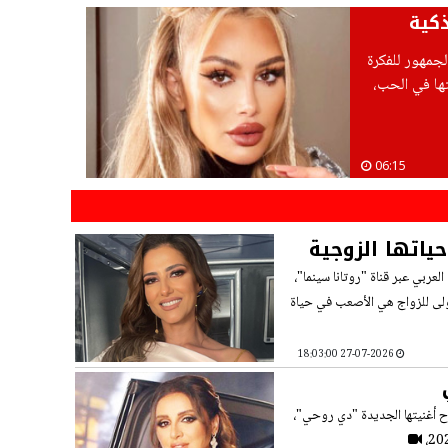
ذكية
لجمهور للفكرة
ها في الحب،
06:15
ياتها الزوجية
، الذي يقدّمه الإعلامي بلال العربي عبر قناة "روتانا سينما"،
أولى للزواج هي الأصعب في حياة
27-07-2026 18:03:00
ح أغنيتها الجديدة "دي روحي"،