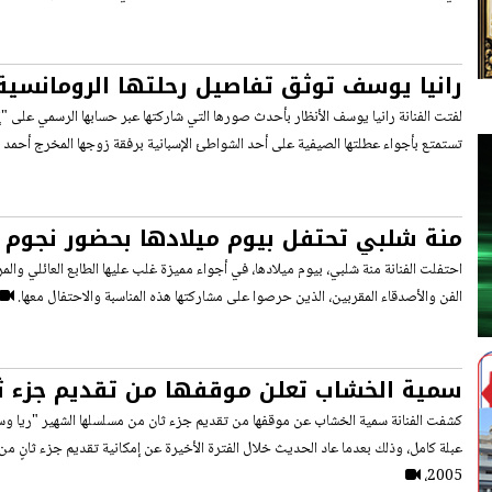
رانيا يوسف توثق تفاصيل رحلتها الرومانسية
باطلالة بسيطة على البحر
لفتت الفنانة رانيا يوسف الأنظار بأحدث صورها التي شاركتها عبر حسابها الرسمي على
تستمتع بأجواء عطلتها الصيفية على أحد الشواطئ الإسبانية برفقة زوجها المخرج أحمد
منة شلبي تحتفل بيوم ميلادها بحضور نجوم
أجواء عائلية
احتفلت الفنانة منة شلبي، بيوم ميلادها، في أجواء مميزة غلب عليها الطابع العائلي وا
الفن والأصدقاء المقربين، الذين حرصوا على مشاركتها هذه المناسبة والاحتفال معها.
سمية الخشاب تعلن موقفها من تقديم جزء ثان
وسكينة‘ بعد 21 عاماً
كشفت الفنانة سمية الخشاب عن موقفها من تقديم جزء ثان من مسلسلها الشهير "ريا وسك
عبلة كامل، وذلك بعدما عاد الحديث خلال الفترة الأخيرة عن إمكانية تقديم جزء ثانٍ م
2005،