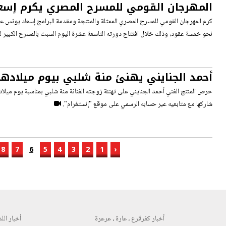
المهرجان القومي للمسرح المصري يكرم إسع
مشوارها الفني
كرم المهرجان القومي للمسرح المصري الممثلة والمنتجة ومقدمة البرامج إسعاد يونس عن
نحو خمسة عقود، وذلك خلال افتتاح دورته التاسعة عشرة اليوم السبت بالمسرح الكبير لدا
أحمد الجنايني يهنئ منة شلبي بيوم ميلادها
رومانسية
حرص المنتج الفني أحمد الجنايني على تهنئة زوجته الفنانة منة شلبي بمناسبة يوم ميلا
شاركها مع متابعيه عبر حسابه الرسمي على موقع "إنستغرام".
8
7
6
5
4
3
2
1
‹
أخبار كفرقرع ، عارة ، عرعرة
أخبار اللد 