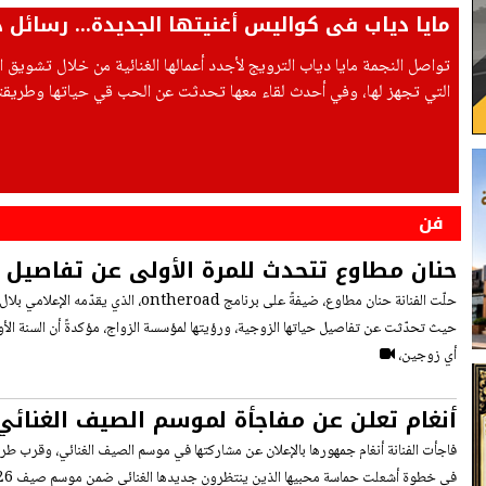
مايا دياب في كواليس أغنيتها الجديدة... رسائل 
تواصل النجمة مايا دياب الترويج لأجدد أعمالها الغنائية من خلال تشويق ا
التي تجهز لها، وفي أحدث لقاء معها تحدثت عن الحب قي حياتها وطريقت
فن
حنان مطاوع تتحدث للمرة الأولى عن تفاصيل ح
وجوانب من طفولتها
حلّت الفنانة حنان مطاوع، ضيفةً على برنامج ontheroad
حيث تحدّثت عن تفاصيل حياتها الزوجية، ورؤيتها لمؤسسة الزواج، مؤكدةً أن السنة ال
أي زوجين،
أنغام تعلن عن مفاجأة لموسم الصيف الغنائي
فاجأت الفنانة أنغام جمهورها بالإعلان عن مشاركتها في موسم الصيف الغنائي، وقرب طر
في خطوة أشعلت حماسة محبيها الذين ينتظرون جديدها الغنائي ضمن موسم صيف 2026،