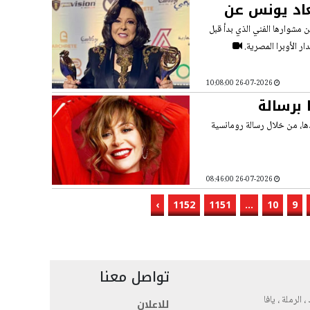
اد يونس عن
 مشوارها الفني الذي بدأ قبل
ر الأوبرا المصرية.
26-07-2026 10:08:00
 برسالة
دها، من خلال رسالة رومانسية
26-07-2026 08:46:00
›
1152
1151
...
10
9
تواصل معنا
، الرملة ، يافا
للاعلان