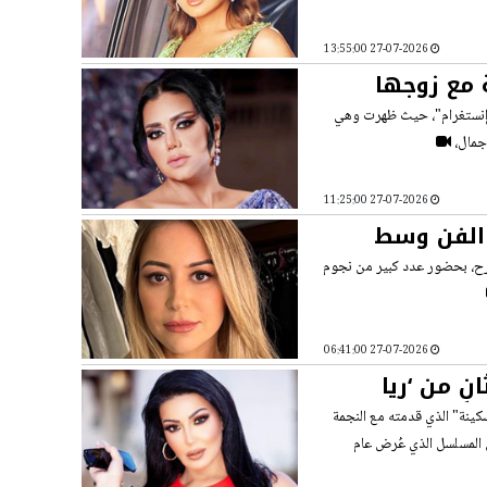
27-07-2026 13:55:00
 مع زوجها
 "إنستغرام"، حيث ظهرت وهي
 جمال،
27-07-2026 11:25:00
 الفن وسط
لمرح، بحضور عدد كبير من نجوم
27-07-2026 06:41:00
ٍ من ‘ريا
ينة" الذي قدمته مع النجمة
ن المسلسل الذي عُرض عام