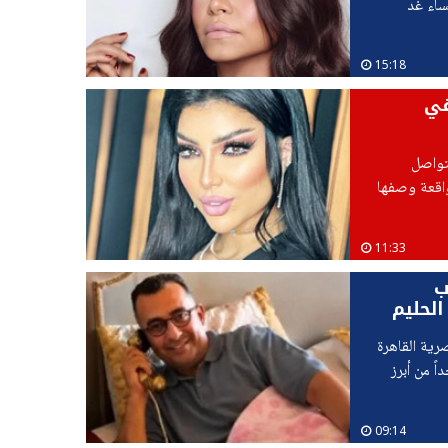
ساء غد
15:18
في
تواصل
اقعة وصفها
11:33
ب
الحليم
رية القاهرة
ً من أبرز
09:14