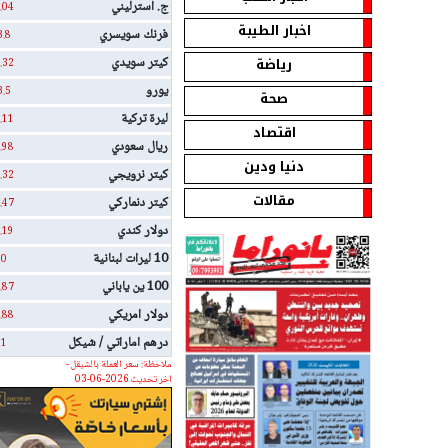
ج. استرليني
.04
اخبار الطيبة
فرنك سويسري
3.8
رياضة
كيتر سويدي
.32
يورو
3.5
صحة
ليرة تركية
.11
اقتصاد
ريال سعودي
.98
دنيا ودين
كيتر نرويجي
.32
مقالات
كيتر دنماركي
.47
دولار كندي
.19
10 ليرات لبنانية
0
100 ين ياباني
.87
دولار امريكي
.88
درهم اماراتي / شيكل
1
ملاحظة: سعر العملة بالشيقل -
اخر تحديث 2026-06-03