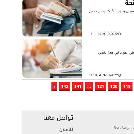
حة
 معين، بسبب الأولاد. ومن ضمن
09-10-2022 11:11:16
عض المواد في هذا الفصل
09-10-2022 11:10:54
›
142
141
...
121
120
119
تواصل معنا
، الرملة ، يافا
للاعلان