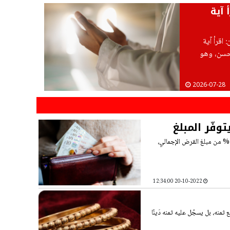
آية
اقرأ آية
 حسن، وهو
2026-07-28
فّر المبلغ
السؤال: اقترضت من سيدة مبلغًا من المال، مقابل أن أعطيها شهريًّا مبلغًا محددًا بنسبة 5% من مبلغ القرض الإجمالي،
20-10-2022 12:34:00
منه، بل يسجّل عليه ثمنه دَينًا