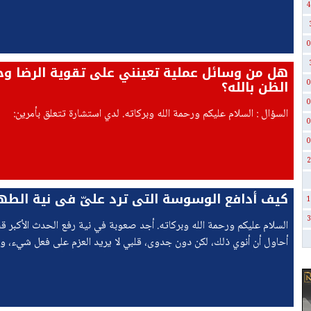
نفسه عدم القدرة على السّداد .
4
0
هل من وسائل عملية تعينني على تقوية الرضا و
الظن بالله؟
0
0
السؤال : السلام عليكم ورحمة الله وبركاته. لدي استشارة تتعلق بأمرين:
0
0
2
كيف أدافع الوسوسة التي ترد عليّ في نية الطه
1
3
السلام عليكم ورحمة الله وبركاته. أجد صعوبة في نية رفع الحدث الأكبر قب
أحاول أن أنوي ذلك، لكن دون جدوى، قلبي لا يريد العزم على فعل شيء، ولا
حتى، وكأن النية لا تحضر تلقائيًا! قلبي لا يريد أن يقول: «أنا على جنابة».