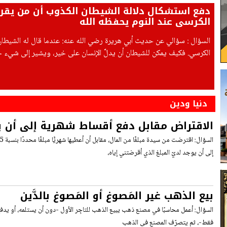
دفع استشكال دلالة الشيطان الكذوب أن من يقرأ 
الكرسي عند النوم يحفظه الله
السؤال : سؤالي عن حديث أبي هريرة رضي الله عنه: عندما قال له الشيطان: 
الكرسي. فكيف يمكن للشيطان أن يدلَّ الإنسان على خير، ويشير إلى شيء
عدوٌّ لنا؟ وقد بيَّن القرآن الكريم مدى عداوة إبليس للإنسان،
دنيا ودين
الاقتراض مقابل دفع أقساط شهرية إلى أن يتو
فيردّ كاملًا دون احتساب الأقساط
إلى أن يوجد لديّ المبلغ الذي أقرضتني إياه،
بيع الذهب غير المَصوغ أو المَصوغ بالدَّين
السؤال: أعمل محاسبًا في مصنع ذهب يبيع الذهب للتاجِر الأول -دون أن يستلمه، أو يدفع ث
فقط-، ثم يتصرّف المصنع في الذهب