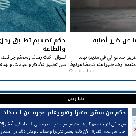
 عن ضرر أصابه
حكم تصميم تطبيق رمزي 
والطاعة
طريق صديقٍ لي في مدينةٍ تبعد
السؤال : كنتُ رسامًا ومصمّم جرافيك
لمنفِّذة، وقد طلبوا منه شخصًا موثوقًا
على تطبيق للأذكار والعبادات، والهدف
منذ 4 ساعات
الأعمال الصالحة؛
دنيا ودين
حكم من سمّى مهرًا وهو يعلم عجزه عن السداد
4
من سمّى لزوجته مهرًا وهو متيقن من عدم القدرة على السّداد فهو آثمٌ ، إلاّ إ
0
حاله من عدم القدرة ، لأنّ ذلك يعتبر تغريرا وخداعا ، ومثل ذلك من استدا