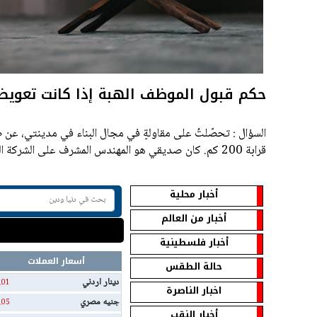
حكم قبول الموظف الهبة إذا كانت تعويضا
السؤال : تحصّلتُ على مقاولةٍ في مجال البناء في مدينتي، عن 
قرابة 200 كم. كان صديقي هو المهندس المشرف على الشركة ا
للتنفيذ؛ لبُعدهم عن مكان العمل، فرشّحني لأعمل معهم.
أخبار محلية
أخبار من العالم
أخبار فلسطينية
أسعار العملات
حالة الطقس
دينار اردني
.01
اخبار الناصرة
جنيه مصري
.05
أخبار النقب