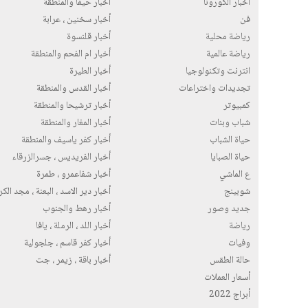
أخبار الكورونا
أخبار حيفا والمنطقة
فن
أخبار سخنين ، عرابة
رياضة محلية
أخبار قلنسوة
رياضة عالمية
أخبار ام الفحم والمنطقة
انترنت وتكنولوجيا
أخبار الطيرة
تجديدات واختراعات
أخبار القدس والمنطقة
كمبيوتر
أخبار ترشيحا والمنطقة
شباب وبنات
أخبار المغار والمنطقة
حياة الشباب
أخبار كفر ياسيف والمنطقة
حياة الصبايا
أخبار الفريديس ، جسرالزرقاء
ع الماشي
أخبار شفاعمرو ، طمرة
شوبينج
أخبار دير الاسد ، البعنة ، مجد الك
جديد وصور
أخبار رهط والجنوب
رياضة
أخبار اللد ، الرملة ، يافا
وفيات
أخبار كفر قاسم ، جلجولية
حالة الطقس
أخبار باقة ، زيمر ، جت
أسعار العملات
أبراج 2022