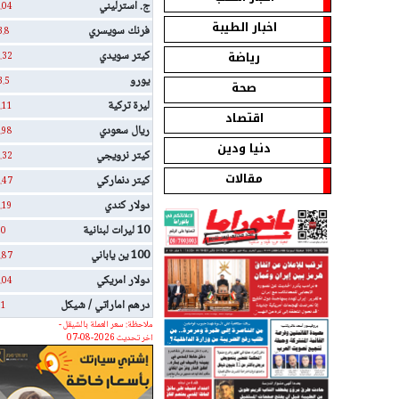
ج. استرليني
.04
اخبار الطيبة
فرنك سويسري
3.8
رياضة
كيتر سويدي
.32
يورو
3.5
صحة
ليرة تركية
.11
اقتصاد
ريال سعودي
.98
دنيا ودين
كيتر نرويجي
.32
مقالات
كيتر دنماركي
.47
دولار كندي
.19
10 ليرات لبنانية
0
100 ين ياباني
.87
دولار امريكي
.04
درهم اماراتي / شيكل
1
ملاحظة: سعر العملة بالشيقل -
اخر تحديث 2026-08-07