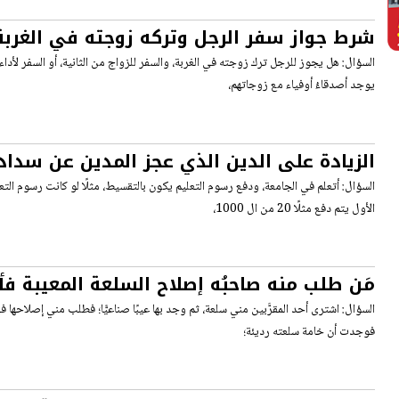
شرط جواز سفر الرجل وتركه زوجته في الغربة
السؤال: هل يجوز للرجل ترك زوجته في الغربة، والسفر للزواج من الثانية، أو السفر لأداء ا
يوجد أصدقاءُ أوفياء مع زوجاتهم،
الزيادة على الدين الذي عجز المدين عن سداده
الأول يتم دفع مثلًا 20 من ال 1000،
مَن طلب منه صاحبُه إصلاح السلعة المعيبة فأع
واسترجع ثمنها، فهل يأثم؟
السؤال: اشترى أحد المقرَّبين مني سلعة، ثم وجد بها عيبًا صناعيًّا؛ فطلب مني إصلاحها
فوجدت أن خامة سلعته رديئة؛