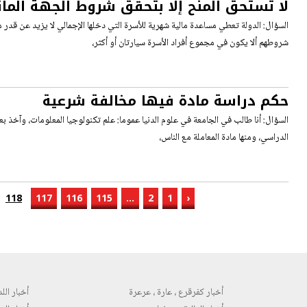
لا تستحق المنح إلا بتحقق شروط الجهة المان
السؤال: الدولة تعطي مساعدة مالية شهرية للأسرة التي دخلها الإجمالي لا يزيد عن قدر
شروطهم ألا يكون في مجموع أفراد الأسرة سيارتان أو أكثر،
حكم دراسة مادة فيها مخالفة شرعية
السؤال: أنا طالب في الجامعة في علوم الدنيا عموما: علم تكنولوجيا المعلومات، وآخذ ب
الدراسي، ومنها مادة المعاملة مع الناس،
118
117
116
115
...
2
1
‹
أخبار كفرقرع ، عارة ، عرعرة
أخبار اللد 