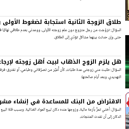
طلاق الزوجة الثانية استجابة لضغوط الأولى 
السؤال: تزوّجت من رجل متزوج دون علم زوجته الأولى، ووعدني بعدم طلاقي نهائيًّا في
حتى وإن حدثت بينهما مشاكل تؤدّي إلى الطلاق،
هل يلزم الزوج الذهاب لبيت أهل زوجته لإرجاع
خرجت دون إذنه؟
السؤال: طلبت مني زوجتي عدة طلبات، كأن أُغيِّر من تصرّفاتي وطباعي، أو نفترق؛ فرف
التهديدي، وبعد أيام صالحتها؛
الاقتراض من البنك للمساعدة في إنشاء مشر
السؤال: أختي تمرُّ بأزمة مالية، وزوجها عنده دكان لبيع المواد الغذائية. وبسبب قلة الب
الدكان إلى أن نفدت المنتجات،