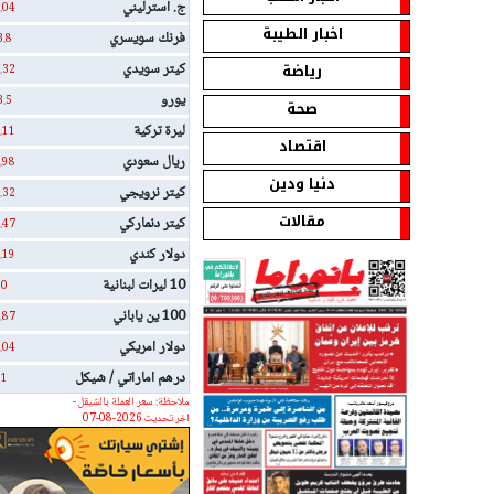
ج. استرليني
.04
اخبار الطيبة
فرنك سويسري
3.8
رياضة
كيتر سويدي
.32
يورو
3.5
صحة
ليرة تركية
.11
اقتصاد
ريال سعودي
.98
دنيا ودين
كيتر نرويجي
.32
مقالات
كيتر دنماركي
.47
دولار كندي
.19
10 ليرات لبنانية
0
100 ين ياباني
.87
دولار امريكي
.04
درهم اماراتي / شيكل
1
ملاحظة: سعر العملة بالشيقل -
اخر تحديث 2026-08-07