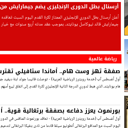
أرسنال بطل الدوري الإنجليزي يضم جيمارايش من
أعلن أرسنال بطل الدوري الإنجليزي الممتاز لكرة القدم اليوم السبت تعاقده 
جيمارايش قائد نيوكاسل يونايتد، بموجب عقد مدته أربع سنوات مع خيار ال
إضافي.
رياضة عالمية
صفقة تهز وست هام.. أماندا ستافيلي تقتر
النادي بقوة
أول أغسطس آب (خدمة رويترز الرياضية العربية) - توصلت فانيسا جولد ابنة ديفيد جو
هام يونايتد، الذي هبط لدوري الدرجة الثانية الإنجليزي لكرة القدم، إلى اتفاق لبيع أسهم 
بورنموث يعزز دفاعه بصفقة برتغالية قوية.. أ
يصل من بنفيكا
أول أغسطس آب (خدمة رويترز الرياضية العربية) - تعاقد بورنموث المنافس في الدوري ا
اليوم السبت مع المدافع البرتغالي أنطونيو سيلفا قادما من نادي بنفيكا البرتغالي لتدع