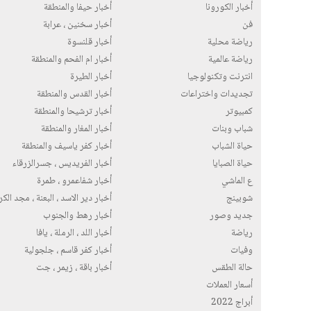
أخبار الكورونا
أخبار حيفا والمنطقة
فن
أخبار سخنين ، عرابة
رياضة محلية
أخبار قلنسوة
رياضة عالمية
أخبار ام الفحم والمنطقة
انترنت وتكنولوجيا
أخبار الطيرة
تجديدات واختراعات
أخبار القدس والمنطقة
كمبيوتر
أخبار ترشيحا والمنطقة
شباب وبنات
أخبار المغار والمنطقة
حياة الشباب
أخبار كفر ياسيف والمنطقة
حياة الصبايا
أخبار الفريديس ، جسرالزرقاء
ع الماشي
أخبار شفاعمرو ، طمرة
شوبينج
أخبار دير الاسد ، البعنة ، مجد الك
جديد وصور
أخبار رهط والجنوب
رياضة
أخبار اللد ، الرملة ، يافا
وفيات
أخبار كفر قاسم ، جلجولية
حالة الطقس
أخبار باقة ، زيمر ، جت
أسعار العملات
أبراج 2022