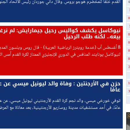
القدم خلفا للمخضرم هوجو بروس. وقال داني جوردان رئيس الاتحاد الجن
4
للعبة إن موسيماني هو الخيار، لكن "لا تزال هناك بعض الأمور العالقة التي 
حسمها".
0
نيوكاسل يكشف كواليس رحيل جيمارايش: لم نر
بيعه.. لكنه طلب الرحيل
0
0
8 أغسطس آب (خدمة رويترز الرياضية العربية) - قال روس ويلسون المدي
0
لنيوكاسل يونايتد المنافس في الدوري الإنجليزي الممتاز لكرة القدم أمس ال
0
النادي لم يرغب في بيع قائده برونو جيمارايش، وذلك بعد أن ربطت
2
1
عامًا
3
عامًا، في أحد مستشفيات مدينة روساريو الأرجنتينية، بعد معاناة مع المرض