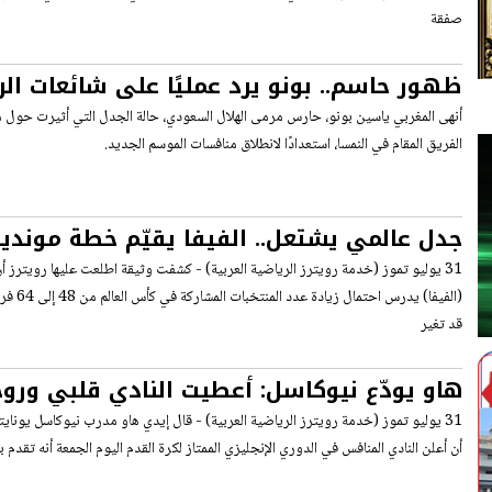
صفقة
ظهور حاسم.. بونو يرد عمليًا على شائعات الر
أنهى المغربي ياسين بونو، حارس مرمى الهلال السعودي، حالة الجدل التي أثيرت حول 
الفريق المقام في النمسا، استعدادًا لانطلاق منافسات الموسم الجديد.
المعارضة!
31 يوليو تموز (خدمة رويترز الرياضية العربية) - كشفت وثيقة اطلعت عليها رويترز أن 
قد تغير
هاو يودّع نيوكاسل: أعطيت النادي قلبي ورو
الرحيل!
31 يوليو تموز (خدمة رويترز الرياضية العربية) - قال إيدي هاو مدرب نيوكاسل يوناي
أن أعلن النادي المنافس في الدوري الإنجليزي الممتاز لكرة القدم اليوم الجمعة أنه تقدم با