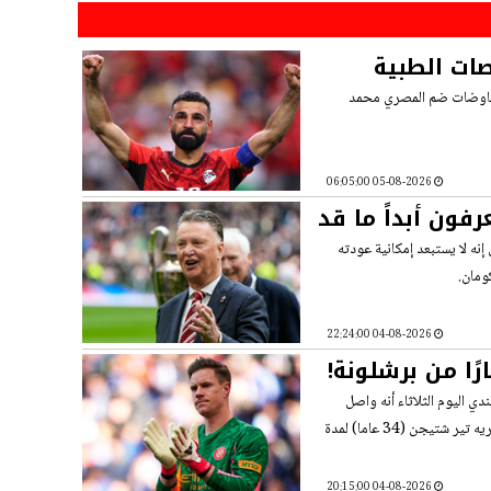
ات الطبية
ء مفاوضات ضم المصري محمد
05-08-2026 06:05:00
رفون أبداً ما قد
نه لا يستبعد إمكانية عودته
ومان.
04-08-2026 22:24:00
ًا من برشلونة!
لندي اليوم الثلاثاء أنه واصل
جن (34 عاما) لمدة
04-08-2026 20:15:00