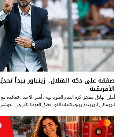
صفقة على دكة الهلال.. زينباور يبدأ تحديًا
الأفريقية
أعلن الهلال عملاق كرة القدم السودانية ، أمس الأحد ، تعاقده مع 
للروماني لاورينتو ريجيكامف الذي فضل العودة للترجي التونس