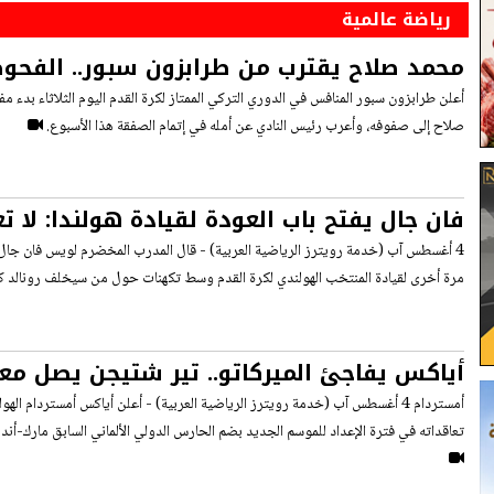
رياضة عالمية
محمد صلاح يقترب من طرابزون سبور.. الفحوص
تمهّد للصفقة المنتظرة
أعلن طرابزون سبور المنافس في الدوري التركي الممتاز لكرة القدم اليوم الثلاثاء بد
صلاح إلى صفوفه، وأعرب رئيس النادي عن أمله في إتمام الصفقة هذا الأسبوع.
فان جال يفتح باب العودة لقيادة هولندا: لا تع
يحدث!
4 أغسطس آب (خدمة رويترز الرياضية العربية) - قال المدرب المخضرم لويس فان جال إ
مرة أخرى لقيادة المنتخب الهولندي لكرة القدم وسط تكهنات حول من سيخلف رونالد ك
أياكس يفاجئ الميركاتو.. تير شتيجن يصل معار
أمستردام 4 أغسطس آب (خدمة رويترز الرياضية العربية) - أعلن أياكس أمستردام الهو
تعاقداته في فترة الإعداد للموسم الجديد بضم الحارس الدولي الألماني السابق مارك-أندريه تير شتي