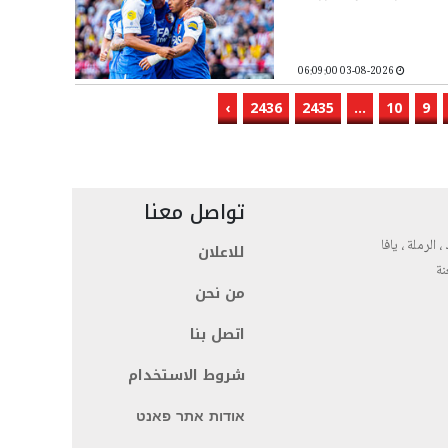
03-08-2026 06:09:00
›
2436
2435
...
10
9
تواصل معنا
، الرملة ، يافا
للاعلان
نة
من نحن
اتصل بنا
شروط الاستخدام
אודות אתר פאנט