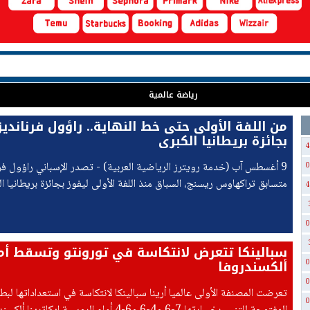
رياضة عالمية
من اللفة الأولى حتى خط النهاية.. راؤول فرنانديز 
بجائزة بريطانيا الكبرى
4
9 أغسطس آب (خدمة رويترز الرياضية العربية) - تصدر الإسباني راؤول فرن
0
متسابق تراكهاوس ريسنج، السباق منذ اللفة الأولى ليفوز بجائزة بريطانيا 
4
بطولة العالم للدراجات النارية اليوم الأحد، مستفيدا من تعثر
0
سبالينكا تتعرض لانتكاسة في تورونتو وتسقط أم
ألكسندروفا
0
0
تعرضت المصنفة الأولى عالميا أرينا سبالينكا لانتكاسة في استعداداتها لبطو
0