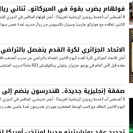
فولهام يضرب بقوة في الميركاتو.. ثنائي ريا
إلى لندن
4 أغسطس آب (خدمة رويترز الرياضية العربية) - أعلن فولهام المنافس في الدوري الإنجل
الاثنين تعاقده مع جونزالو جارسيا وسيزار بالاسيوس ‌من ريال مدريد لمدة خمس سنوا
الاتحاد الجزائري لكرة القدم ينفصل بالتراضي
بيتكوفيتش
أعلن الاتحاد الجزائري لكرة القدم اليوم الاثنين انفصاله بالتراضي عن مدرب المنتخب ف
عقده قبل كأس العالم في يونيو حزيران. وتولى بيتكوفيتش (62 عاما) تدريب المنتخب في فبراير شباط 2024،
صفقة إنجليزية جديدة.. هندرسون ينضم إلى
ألونسو في تشيلسي
3 أغسطس آب (خدمة رويترز الرياضية العربية) - أعلن تشيلسي، المنافس في الدوري الإن
اليوم الاثنين التعاقد مع لاعب الوسط المخضرم جوردان هندرسون لمدة عامين عقب رحي
تجديد عقد بوتشيتينو مدربا لمنتخب أمريكا ل