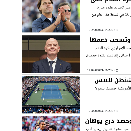
نو على تجديد عقده مدربا
للمنتخب الأمريكي للرجال حتى كأس العالم لكرة القدم 2030 بعد أن قاد فريقه إلى دور 16 في نسخة هذا العام من
03-08-2026 19:28:00
لز وتسحب دعمها
اد الإنجليزي لكرة القدم
 جياني إنفانتينو لفترة جديدة،
03-08-2026 16:04:00
اشنطن للتنس
الأمريكية جيسيكا بيجولا
03-08-2026 12:35:00
وحصد درع يوهان
ي لعب بعشرة لاعبين، ليحرز لقب