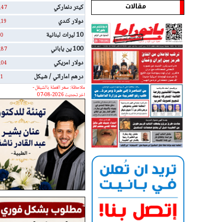
مقالات
كيتر دنماركي
.47
دولار كندي
.19
10 ليرات لبنانية
0
100 ين ياباني
.87
دولار امريكي
.04
درهم اماراتي / شيكل
1
ملاحظة: سعر العملة بالشيقل -
اخر تحديث 2026-08-07