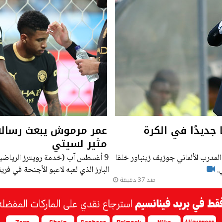
 جديدًا في الكرة
عمر مرموش يبعث رسالة 
مثير لسيتي
المدرب الألماني جوزيف زينباور خلفا
9 أغسطس آب (خدمة رويترز الرياضية 
ي.
البارز الذي لعبه لاعبو الأجنحة في ف
منذ 37 دقيقة
مرموش في الفوز 3-1 على أتليتيكو مدريد