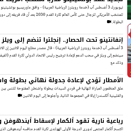
كأس العالم 2030
نيويورك 3 أغسطس آب (خدمة رويترز الرياضية العربية) - وافق ماوريسيو بوتشيتي
البطولة.
إنفانتينو تحت الحصار.. إنجلترا تنضم إلى وي
لرئيس الفيفا
3 أغسطس آب (خدمة رويترز الرياضية العربية) - قال مصدر مطلع اليوم الاثنين إن الاتح
سينضم إلى ويلز في سحب الدعم لإعادة ترشيح رئيس الاتحاد الدولي لكرة القدم (الفيفا)
وذلك مع
الأمطار تؤدي لإعادة جدولة نهائي بطولة و
وتؤجل اللعب في كندا
علق المنظمون المباراة النهائية في فردي السيدات ببطولة واشنطن المفتوحة للتنس بين 
والفلبينية ألكسندرا إيالا في المجموعة الثانية، وأجلوها إلى اليوم الاثنين
رباعية نارية تقود ألكمار لإسقاط أيندهوفن 
كرويف
اكتسح ألكمار المنتمي لدوري الدرجة الأولى الهولندي لكرة القدم منافسه أيندهوفن، الذ