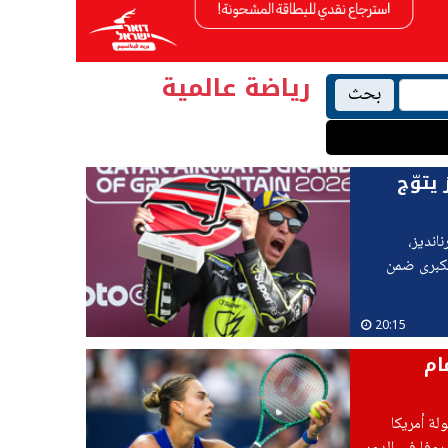
رياضة عالمية
بحث
يتوّج
انديز،
الكبرى ضمن
20:15
ام
لة أمريكا