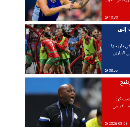
اترينا ألكسندروفا في الدور
10:30
 إلى
في تاريخها
 البرازيل
08:55
رشح
تخب كرة
وب أفريقي
يتعين
2026-08-09