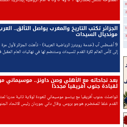
المفتوحة للتنس بخسارتها 7-6 و4-6 و6-4 أمام الروسية إيك
0
الرابع من بطولة كندا المفتوحة في تورونتو أمس السبت.
2
الجزائر تكتب التاريخ والمغرب يواصل التألق.. العرب
1
مونديال السيدات
3
9 أغسطس آب (خدمة رويترز الرياضية العربية) - تأهلت الجزائر لأول مرة 
إلى كأس العالم لكرة القدم للسيدات وستنضم لها في نهائيات العام المقبل في
جارتها المغرب، بعد أن فاز كلا الفريقين في مباريات
بعد نجاحاته مع الأهلي وصن داونز.. موسيماني م
لقيادة جنوب أفريقيا مجددًا
تواصلت جنوب أفريقيا مع بيتسو موسيماني للعودة لولاية ثانية مدربا لمن
القدم خلفا للمخضرم هوجو بروس. وقال داني جوردان رئيس الاتحاد الجن
للعبة إن موسيماني هو الخيار، لكن "لا تزال هناك بعض الأمور العالقة التي 
حسمها".