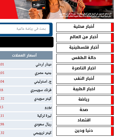
أخبار محلية
أخبار من العالم
أخبار فلسطينية
أسعار العملات
حالة الطقس
دينار اردني
.01
اخبار الناصرة
جنيه مصري
.05
أخبار النقب
ج. استرليني
.04
اخبار الطيبة
فرنك سويسري
3.8
رياضة
كيتر سويدي
.32
يورو
3.5
صحة
ليرة تركية
.11
اقتصاد
ريال سعودي
.98
دنيا ودين
كيتر نرويجي
.32