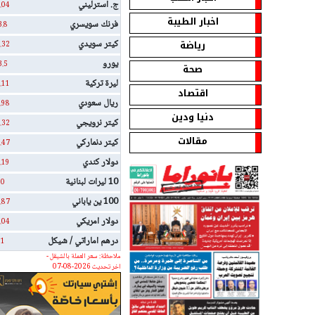
ج. استرليني
.04
اخبار الطيبة
فرنك سويسري
3.8
رياضة
كيتر سويدي
.32
يورو
3.5
صحة
ليرة تركية
.11
اقتصاد
ريال سعودي
.98
دنيا ودين
كيتر نرويجي
.32
مقالات
كيتر دنماركي
.47
دولار كندي
.19
10 ليرات لبنانية
0
100 ين ياباني
.87
دولار امريكي
.04
درهم اماراتي / شيكل
1
ملاحظة: سعر العملة بالشيقل -
اخر تحديث 2026-08-07