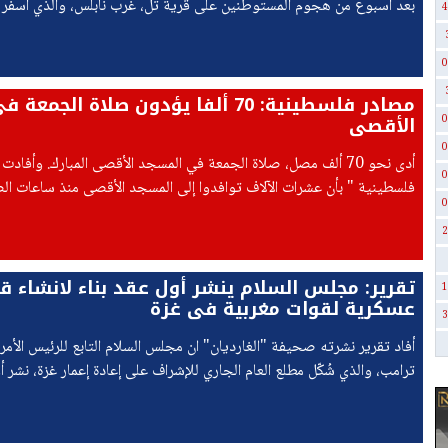
بعد أسبوع من هجوم المستوطنين على قرية تل، غرب نابلس، والذي أسفر 
4
أربعة فلسطينيين، أوفدت جمعية أطباء لحقوق الإنسان بعثة طبية تضامني
0
مصادر فلسطينية: 70 ألفا يؤدون صلاة الج
الأقصى
0
0
أدى نحو 70 ألف مصل، صلاة الجمعة في المسجد الأقصى المبارك. وأفاد
0
فلسطينية " بأن عشرات الآلاف توافدوا إلى المسجد الأقصى منذ ساعات الص
0
فرضت قوات الاحتلال إجراءات مشددة في محيطه،
2
تقرير: مجلس السلام ينشر أول عقد بناء لانشاء ق
1
عسكرية لقوات مغربية في غزة
3
أفاد تقرير نشرته صحيفة "الغارديان" ان مجلس السلام التابع للرئيس الأمر
ترامب، والذي شُكّل مطلع العام الجاري للإشراف على إعادة إعمار غزة، نشر أ
له في القطاع المحاصر،