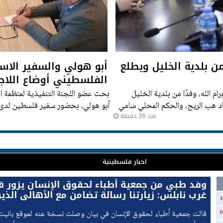
 بلدية الخليل ويطلع
أبو هولي والسفير الاسع
الفلسطيني أوضاع اللاج
 الله، وفدًا من بلدية الخليل
بحث عضو اللجنة التنفيذية لمنظمة ال
اد هب الريح، والحكم المحلي سامي
أبو هولي، بحضور سفير فلسطين لدى ال
منذ 36 دقيقة
الحوار اللبناني–الفلسطيني السفير را
اخبار فلسطينية
وفد طبي من جمعية أطباء لحقوق الإنسان يزور ق
غرب نابلس: زيارتنا رسالة تضامن مع الأهالي الذي
4
يواجهون يوميًا إرهاب المستوطنين
قالت جمعية أطباء لحقوق الإنسان في بيان وصلت نسخة عنه لموقع بانيت و
0