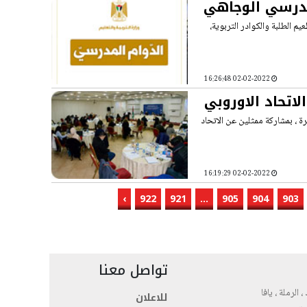
لمدرسي الوجاهي
م الطلبة والكوادر التربوية،
02-02-2022 16:26:48
اتحاد الاوروبي
ة ، بمشاركة ممثلين عن الاتحاد
02-02-2022 16:19:29
›
922
921
...
905
904
903
تواصل معنا
، الرملة ، يافا
للاعلان