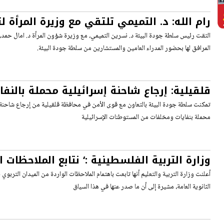
رام الله: د. التميمي تلتقي مع وزيرة المرأة لت
في العمل البيئي
التقت رئيس سلطة جودة البيئة د. نسرين التميمي، مع وزيرة شؤون المرأة د. امال حمد، ف
المرافق لها بحضور المدراء العامين والمستشارين من سلطة جودة البيئة.
قلقيلية: إرجاع شاحنة إسرائيلية محملة بالنف
الإسرائيلي
تمكنت سلطة جودة البيئة بالتعاون مع قوى الأمن في محافظة قلقيلية من إرجاع شاحنة
محملة بنفايات ومخلفات من المستوطنات الإسرائيلية
وزارة التربية الفلسطينية :‘ نتابع الملاحظات 
المادة المطلوبة في امتحان الثانوية العامة‘
أعلنت وزارة التربية والتعليم أنها تابعت باهتمام الملاحظات الواردة من الميدان التربوي
الثانوية العامة، مشيرة إلى أن ما صدر عنها في هذا السياق