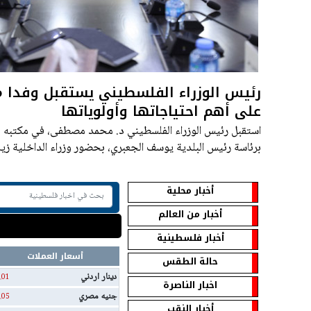
رئيس الوزراء الفلسطيني يستقبل وفدا من
على أهم احتياجاتها وأولوياتها
استقبل رئيس الوزراء الفلسطيني د. محمد مصطفى، في مكتبه برام
برئاسة رئيس البلدية يوسف الجعبري، بحضور وزراء الداخلية زي
حجاوي، والأشغال العامة والإسكان عاهد بسيسو،
أخبار محلية
أخبار من العالم
أخبار فلسطينية
أسعار العملات
حالة الطقس
دينار اردني
.01
اخبار الناصرة
جنيه مصري
.05
أخبار النقب