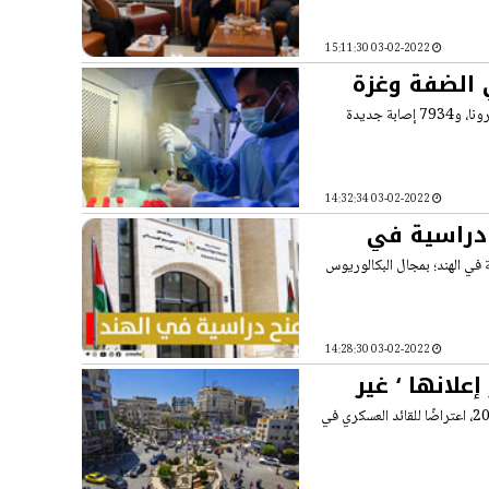
03-02-2022 15:11:30
أعلنت وزيرة الصحة د. مي الكيلة، اليوم الخميس، تسجيل ستّ حالات وفاة بفيروس كورونا، و7934 إصابة جديدة
03-02-2022 14:32:34
 دراسية في
 في الهند؛ بمجال البكالوريوس
03-02-2022 14:28:30
لانها ‘ غير
قدمت مؤسسات حقوق إنسان ومجتمع مدني فلسطينية بارزة، اليوم الخميس 3-2-2022، اعتراضًا للقائد العسكري في