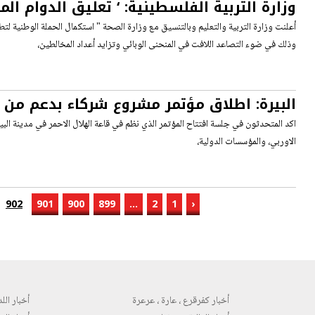
وزارة التربية الفلسطينية: ‘ تعليق الدوام ا
والتحول للتعليم الالكتروني ‘
أعلنت وزارة التربية والتعليم وبالتنسيق مع وزارة الصحة " استكمال الحملة الوطنية لتطعي
وذلك في ضوء التصاعد اللافت في المنحنى الوبائي وتزايد أعداد المخالطين،
البيرة: اطلاق مؤتمر مشروع شركاء بدعم من ال
اكد المتحدثون في جلسة افتتاح المؤتمر الذي نظم في قاعة الهلال الاحمر في مدينة البير
الاوربي، والمؤسسات الدولية،
902
901
900
899
...
2
1
‹
أخبار كفرقرع ، عارة ، عرعرة
أخبار اللد 