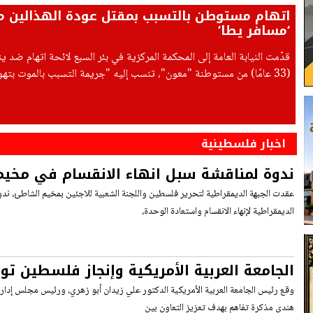
اتهام مستوطن بالتسبب بمقتل عودة الهذالين م
‘مسافر يطا‘
قدّمت النيابة العامة إلى المحكمة المركزية في بئر السبع لائحة اتهام ضد ين
(33 عامًا) من مستوطنة "معون"، تنسب إليه "جريمة التسبب بالموت بتهور،
اخبار فلسطينية
ندوة لمناقشة سبل انهاء الانقسام في مخي
عقدت الجبهة الديمقراطية لتحرير فلسطين واللجنة الشعبية للاجئين بمخيم الشاطئ، ندو
الديمقراطية لإنهاء الانقسام واستعادة الوحدة،
الجامعة العربية الأمريكية وإنجاز فلسطين تو
تفاهم
وقع رئيس الجامعة العربية الأمريكية الدكتور علي زيدان أبو زهري، ورئيس مجلس إدا
هندي مذكرة تفاهم بهدف تعزيز التعاون بين