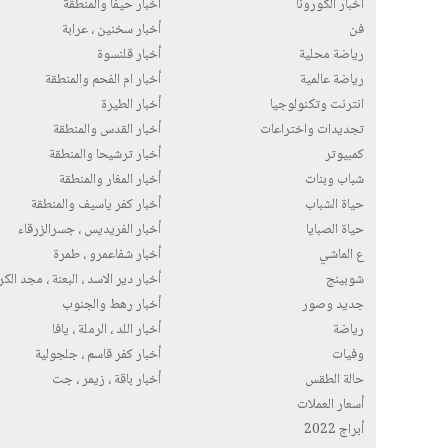
أخبار الكورونا
أخبار حيفا والمنطقة
فن
أخبار سخنين ، عرابة
رياضة محلية
أخبار قلنسوة
رياضة عالمية
أخبار ام الفحم والمنطقة
انترنت وتكنولوجيا
أخبار الطيرة
تجديدات واختراعات
أخبار القدس والمنطقة
كمبيوتر
أخبار ترشيحا والمنطقة
شباب وبنات
أخبار المغار والمنطقة
حياة الشباب
أخبار كفر ياسيف والمنطقة
حياة الصبايا
أخبار الفريديس ، جسرالزرقاء
ع الماشي
أخبار شفاعمرو ، طمرة
شوبينج
أخبار دير الاسد ، البعنة ، مجد الك
جديد وصور
أخبار رهط والجنوب
رياضة
أخبار اللد ، الرملة ، يافا
وفيات
أخبار كفر قاسم ، جلجولية
حالة الطقس
أخبار باقة ، زيمر ، جت
أسعار العملات
أبراج 2022