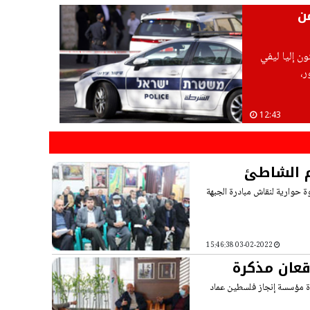
ن
ون إليا ليفي
12:43
م الشاطئ
ة حوارية لنقاش مبادرة الجبهة
03-02-2022 15:46:38
قعان مذكرة
رة مؤسسة إنجاز فلسطين عماد