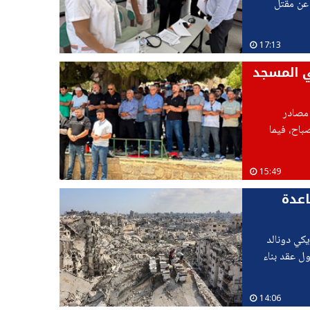
عن مقتل
ة
17:13
معة في المسجد
ت مصادر
باح، فيما
15:49
اعدة
يكي دونالد
ول عقد بناء
14:06