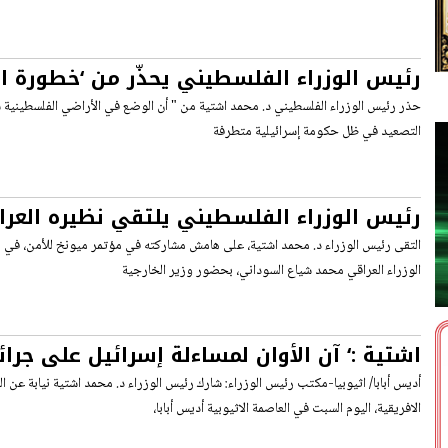
رئيس الوزراء الفلسطيني يحذّر من ‘خطورة ا
في ظل حكومة إسرائيلية متطرفة‘
حذر رئيس الوزراء الفلسطيني د. محمد اشتية من " أن الوضع في الأراضي الفلسطينية 
التصعيد في ظل حكومة إسرائيلية متطرفة
رئيس الوزراء الفلسطيني يلتقي نظيره العر
التقى رئيس الوزراء د. محمد اشتية، على هامش مشاركته في مؤتمر ميونخ للأمن، في مد
الوزراء العراقي محمد شياع السوداني، بحضور وزير الخارجية
اشتية :‘ آن الأوان لمساءلة إسرائيل على جرائ
شعبنا وأن تدان على المستوى الدولي ‘
أديس أبابا/ اثيوبيا-مكتب رئيس الوزراء: شارك رئيس الوزراء د. محمد اشتية نيابة عن
الافريقية، اليوم السبت في العاصمة الاثيوبية أديس أبابا،