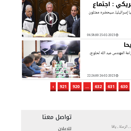
يكي : اجتماع
 إسرائيليا، سيحضره ممثلون
25-02-2023 06:58:00
حا
اعة المهندس عبد الله لحلوح،
24-02-2023 22:24:00
›
921
920
...
632
631
630
تواصل معنا
، الرملة ، يافا
للاعلان