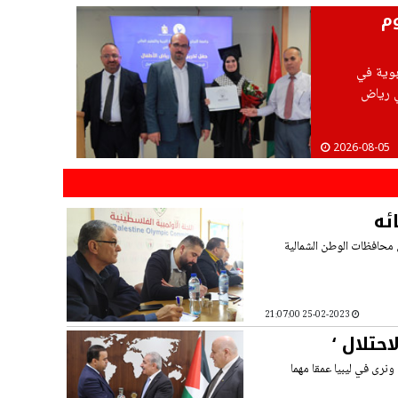
وم
ربوية في
ي رياض
2026-08-05
ئه
في محافظات الوطن الشمالية
25-02-2023 21:07:00
حتلال ‘
نرى في ليبيا عمقا مهما