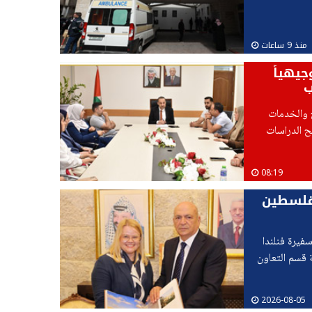
منذ 9 ساعات
جيهياً
ب
نح والخدمات
نح الدراسات
08:19
 فلسطين
فيرة فنلندا
 قسم التعاون
2026-08-05