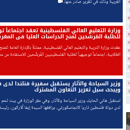
الغربية وذلك في تقرير صادر عنها.
4
0
وزارة التعليم العالي الفلسطينية تعقد اجتماعاً تو
للطلبة المُرشَّحين لمنح الدراسات العليا في المغر
0
0
عقدت وزارة التربية والتعليم العالي الفلسطينية، ممثلةً بالإدارة العامة للم
0
الطلابية، اجتماعاً توجيهياً للطلبة الفلسطينيين المُرشَّحين للاستفادة من م
0
العليا في المملكة المغربية
2
وزير السياحة والآثار يستقبل سفيرة فنلندا لدى
1
ويبحث سبل تعزيز التعاون المشترك
2
استقبل هاني الحايك وزير السياحة والآثار، وفي مقر الوزارة في بيت لحم س
لدى دولة فلسطين تاريا كانجاسكورتي، يرافقها السيدة إيفا ألاركون، رئيسة
التنموي.