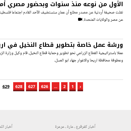
الأول من نوعه منذ سنوات وبحضور مصري أمر
فلسطيني إسرائيلي في الأردن
نقلت صحيفة أردنية عن مصدر مطلع أن عمان ستستضيف الأحد القادم اجتماعا فلسطينيا
عن مصر والولايات المتحدة.
ورشة عمل خاصة بتطوير قطاع النخيل في اري
عملا باستراتيجية القطاع الزراعي نحو تطوير وحماية قطاع النخيل، قام وكيل وزارة الزر
وعطوفة محافظة اريحا والاغوار جهاد ابو العسل،
629
628
627
626
...
2
1
‹
أخبار كفرقرع ، عارة ، عرعرة
أخبار اللد 