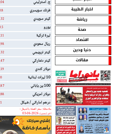
ج. استرليني
.04
اخبار الطيبة
فرنك سويسري
3.8
رياضة
كيتر سويدي
.32
يورو
3.5
صحة
ليرة تركية
.11
اقتصاد
ريال سعودي
.98
دنيا ودين
كيتر نرويجي
.32
مقالات
كيتر دنماركي
.47
دولار كندي
.19
10 ليرات لبنانية
0
100 ين ياباني
.87
دولار امريكي
.88
درهم اماراتي / شيكل
1
ملاحظة: سعر العملة بالشيقل -
اخر تحديث 2026-06-03