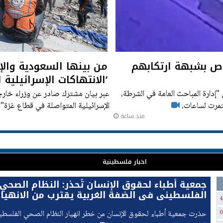
طينية: القبض على 8 أشخاص بشبهة ارتكابهم
‘الانتهاكات الإسرائيلية
إدارة المباحث العامة في الشرطة،
عبر بيان ​مشترك صادر عن وزراء ⁠خارج
تمرت لساعات،
الإسرائيلية المتواصلة في قطاع غزة". 
منذ ساعة
ومصر وباكستان وإندونيسيا ‌والأردن.
اخبار فلسطينية
جمعية أطباء لحقوق الإنسان تُحذر: النظام الصحي
الفلسطيني في الضفة الغربية يقترب من الانهيار
4
حذرت جمعية أطباء لحقوق الإنسان من خطر انهيار النظام الصحي الفلسط
0