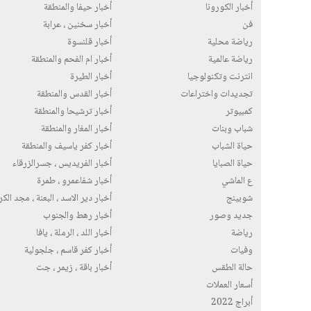
أخبار الكورونا
أخبار حيفا والمنطقة
فن
أخبار سخنين ، عرابة
رياضة محلية
أخبار قلنسوة
رياضة عالمية
أخبار ام الفحم والمنطقة
انترنت وتكنولوجيا
أخبار الطيرة
تجديدات واختراعات
أخبار القدس والمنطقة
كمبيوتر
أخبار ترشيحا والمنطقة
شباب وبنات
أخبار المغار والمنطقة
حياة الشباب
أخبار كفر ياسيف والمنطقة
حياة الصبايا
أخبار الفريديس ، جسرالزرقاء
ع الماشي
أخبار شفاعمرو ، طمرة
شوبينج
أخبار دير الاسد ، البعنة ، مجد الك
جديد وصور
أخبار رهط والجنوب
رياضة
أخبار اللد ، الرملة ، يافا
وفيات
أخبار كفر قاسم ، جلجولية
حالة الطقس
أخبار باقة ، زيمر ، جت
أسعار العملات
أبراج 2022