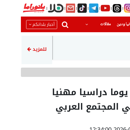
(current)
(current)
أخبار بلداتكم
يا ودين
مقالات
22:51
رضيع بحالة حرجةبعد تعرضه للا
للمزيد
وما دراسيا مهنيا
 المجتمع العربي