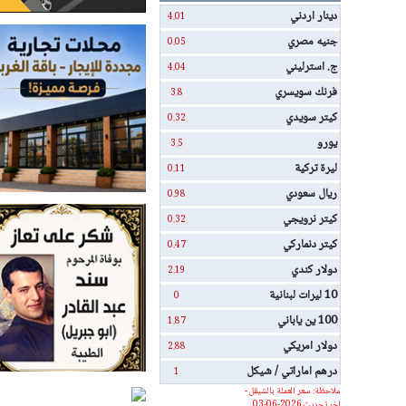
دينار اردني
4.01
جنيه مصري
0.05
ج. استرليني
4.04
فرنك سويسري
3.8
كيتر سويدي
0.32
يورو
3.5
ليرة تركية
0.11
ريال سعودي
0.98
كيتر نرويجي
0.32
كيتر دنماركي
0.47
دولار كندي
2.19
10 ليرات لبنانية
0
100 ين ياباني
1.87
دولار امريكي
2.88
درهم اماراتي / شيكل
1
ملاحظة: سعر العملة بالشيقل -
اخر تحديث 2026-06-03