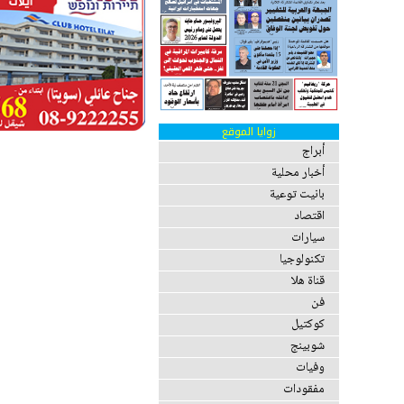
زوايا الموقع
أبراج
أخبار محلية
بانيت توعية
اقتصاد
سيارات
تكنولوجيا
قناة هلا
فن
كوكتيل
شوبينج
وفيات
مفقودات