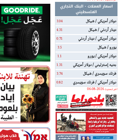
اسعار العملات - البنك التجاري
الفلسطيني
دولار أمريكي / شيكل
3.04
دينار أردني / شيكل
4.31
دولار أمريكي / دينار أردني
0.71
يورو / شيكل
3.5
دولار أمريكي / يورو
1.1
جنيه إسترليني / دولار أمريكي
1.31
فرنك سويسري / شيكل
3.74
دولار أمريكي / فرنك سويسري
0.82
اخر تحديث 2026-08-06