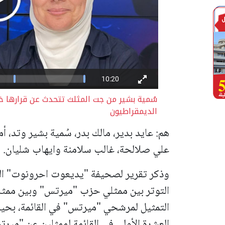
سُمية بشير من جت المثلث تتحدث عن قرارها خوض 
الديمقراطيون
هم: عايد بدير، مالك بدر، سُمية بشير وتد،
علي صلالحة، غالب سلامنة وايهاب شليان.
وذكر تقرير لصحيفة "يديعوت احرونوت" الع
التوتر بين ممثلي حزب "ميرتس" وبين ممثل
التمثيل لمرشحي "ميرتس" في القائمة، بحي
العشرة الأولى في القائمة لممثلين عن "مير