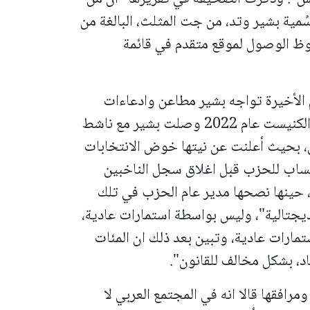
ُمية بشير وتد، من جت المثلث، البالغة من
حبة حظوظ الوصول لموقع متقدم في قائمة
م الأخيرة تواجه بشير مطاعن وادعاءات
ضدها، وقالت في التقرير:" عشية انتخابات الكنيست عام 2022 وصلت بشير مع ناشط
، بحيث أعلنت عن نيتها خوض الانتخابات
نتساب للحزب قبل اغلاق سجل الناخبين
 حينها نصحها مدير عام الحزب في تلك
 "ديجتالية"، وليس بواسطة استمارات عادية،
ارات عادية، وتبين بعد ذلك ان المئات
اد، بشكل مخالف للقانون".
افقها قالا انه في المجتمع العربي لا