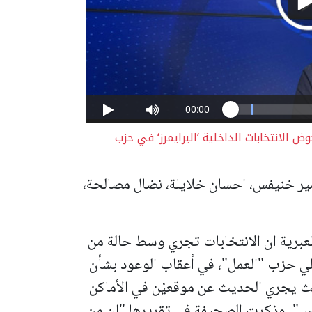
الانتخابات الداخلية ‘البرايمرز‘ في حزب
 أمير خنيفس، احسان خلايلة، نضال مصالحة،
برية ان الانتخابات تجري وسط حالة من
ي حزب "العمل"، في أعقاب الوعود بشأن
ث يجري الحديث عن موقعيْن في الأماكن
تس".
وذكرت الصحيفة في تقريرها "ان من