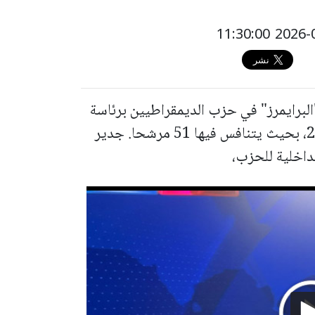
البرايمرز" في حزب الديمقراطيين برئاسة
يائير غولان، يوم الاثنين الموافق 20.7.2026، بحيث يتنافس فيها 51 مرشحا. جدير
لداخلية للحزب،