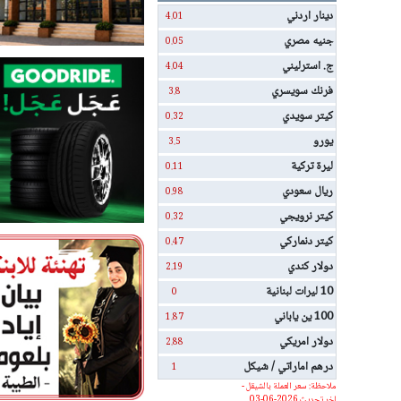
دينار اردني
4.01
جنيه مصري
0.05
ج. استرليني
4.04
فرنك سويسري
3.8
كيتر سويدي
0.32
يورو
3.5
ليرة تركية
0.11
ريال سعودي
0.98
كيتر نرويجي
0.32
كيتر دنماركي
0.47
دولار كندي
2.19
10 ليرات لبنانية
0
100 ين ياباني
1.87
دولار امريكي
2.88
درهم اماراتي / شيكل
1
ملاحظة: سعر العملة بالشيقل -
اخر تحديث 2026-06-03