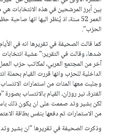
بين أبرز المرشحين في هذه الانتخابات هي س
العمر 52 سنة، اذ يُنظر اليها انها صا
الحزب".
كما قالت الصحيفة في تقريرها انه في الأيا
آخر من المجتمع العربي، لمكاتب حزب العمل
الداخلية للحزب وانها قررت القيام بحملة ا
وجلبت معها المئات من استمارات الانتساب،
الفترة، نير روزان، القيام بالانتساب بصورة
لكن بشير وتد صممت على ان يكون ذلك باستم
من الاستمارات تم دفعها بنفس بطاقة الاعتم
وذكرت الصحيفة في تقريرها "ان بشير وتد ومر