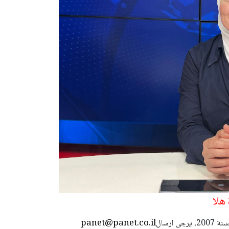
هلا
panet@panet.co.il
استعمال المضامين بموجب بند 27 أ لقانون الحقوق الأدبية لسنة 2007، يرجى ارسال