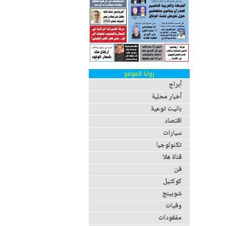
زوايا الموقع
أبراج
أخبار محلية
بانيت توعية
اقتصاد
سيارات
تكنولوجيا
قناة هلا
فن
كوكتيل
شوبينج
وفيات
مفقودات