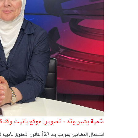
سٌمية بشير وتد - تصوير: موقع بانيت وقناة 