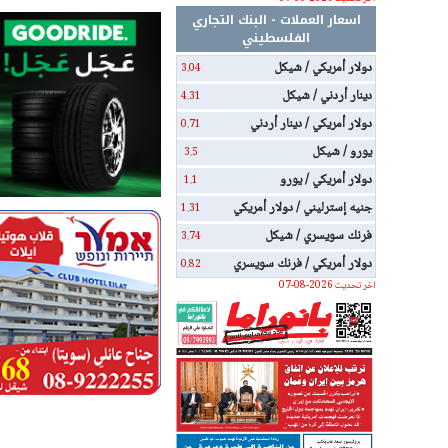
اسعار العملات - البنك التجاري
الفلسطيني
دولار أمريكي / شيكل
3.04
دينار أردني / شيكل
4.31
دولار أمريكي / دينار أردني
0.71
يورو / شيكل
3.5
دولار أمريكي / يورو
1.1
جنيه إسترليني / دولار أمريكي
1.31
فرنك سويسري / شيكل
3.74
دولار أمريكي / فرنك سويسري
0.82
اخر تحديث 2026-08-07