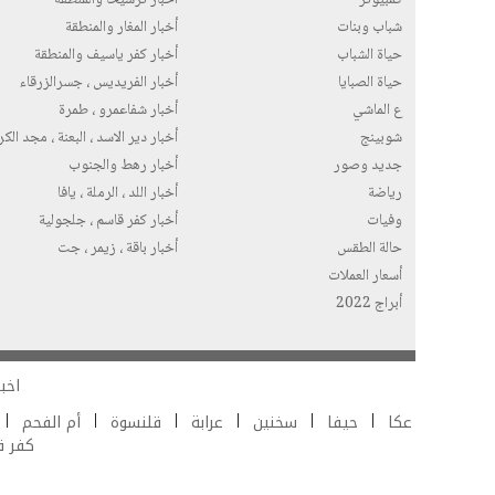
شباب وبنات
أخبار المغار والمنطقة
حياة الشباب
أخبار كفر ياسيف والمنطقة
حياة الصبايا
أخبار الفريديس ، جسرالزرقاء
ع الماشي
أخبار شفاعمرو ، طمرة
شوبينج
أخبار دير الاسد ، البعنة ، مجد الك
جديد وصور
أخبار رهط والجنوب
رياضة
أخبار اللد ، الرملة ، يافا
وفيات
أخبار كفر قاسم ، جلجولية
حالة الطقس
أخبار باقة ، زيمر ، جت
أسعار العملات
أبراج 2022
اخبا
عكا
حيفا
سخنين
عرابة
قلنسوة
أم الفحم
كفر 