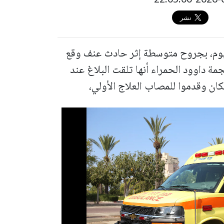
عمر 37 عامًا، مساء اليوم، بجروح متوسطة إثر حادث عنف وقع
مة داوود الحمراء أنها تلقت البلاغ عند