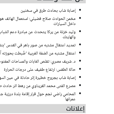
إصابة شاب بحادث طرق في سخنين
مخمن الحوادث صلاح فضيلي: استعمال الهاتف هو ا
داخل السيارات
وليد خزنة من يركا يتحدث عن مبادرة دعم الشباب 
والهايتك
تمديد اعتقال مشتبه من صور باهر في القدس ‘بن
اعتقال مشتبه من الضفة الغربية ‘ضُبطت بحوزته أ
د. شريف مصري: تقلص الغابات والمساحات المفتوحة 
حالة الطقس: ارتفاع طفيف على درجات الحرارة
إصابة شاب بجروح خطيرة إثر حادثة في عين السه
مصرع الفتى محمد القريناوي من رهط اثر حادث ط
المحامي راضي نجم حول قرار إقامة بلدة درزية جديد
عمرانها
إعلانات