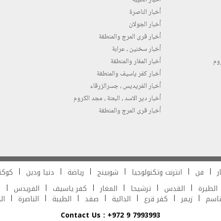
أخبار الناصرة
أخبار الجولان
أخبار قرى المرج والمنطقة
أخبار سخنين ، عرابة
روم
أخبار المغار والمنطقة
أخبار كفر ياسيف والمنطقة
أخبار الفريديس ، جسرالزرقاء
أخبار دير الاسد ، البعنة ، مجد الكروم
أخبار قرى المرج والمنطقة
ر
فن
انترنت وتكنولوجيا
شوبينج
رياضة
دنيا ودين
كوكت
الطيرة
القدس
ترشيحا
المغار
كفر ياسيف
الفريدس
ش
قاسم
زيمر
كفر قرع
الدالية
صفد
الطيبة
الناصرة
ال
Contact Us : +972 9 7993993