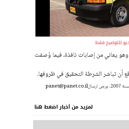
ديو للتوضيح فقط
ا وهو يعاني من إصابات نافذة، فيما وُصفت
قع أن تباشر الشرطة التحقيق في ظروفها.
panet@panet.co.il
استعمال المضامين بموجب بند 27 أ لقانون الحقوق الأدبية لسنة 2007، يرجى ارسال
لمزيد من أخبار اضغط هنا