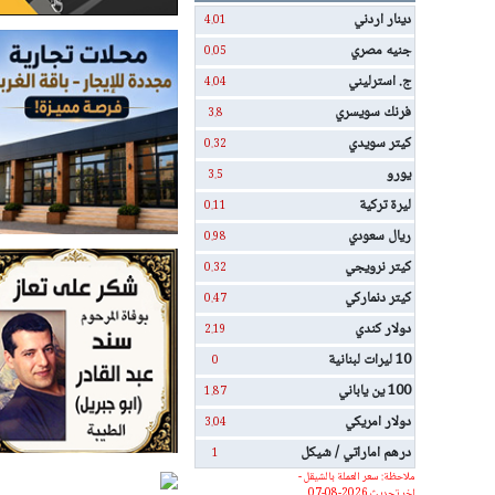
دينار اردني
4.01
جنيه مصري
0.05
ج. استرليني
4.04
فرنك سويسري
3.8
كيتر سويدي
0.32
يورو
3.5
ليرة تركية
0.11
ريال سعودي
0.98
كيتر نرويجي
0.32
كيتر دنماركي
0.47
دولار كندي
2.19
10 ليرات لبنانية
0
100 ين ياباني
1.87
دولار امريكي
3.04
درهم اماراتي / شيكل
1
ملاحظة: سعر العملة بالشيقل -
اخر تحديث 2026-08-07