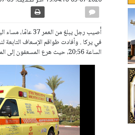
أُصيب رجل يبلغ من ال
في يركا . وأفادت طواقم الإسعاف التابعة لنج
الساعة 20:56، حيث هرع المسعفون إلى المكان وقدموا للمصاب العلاج الأولي،