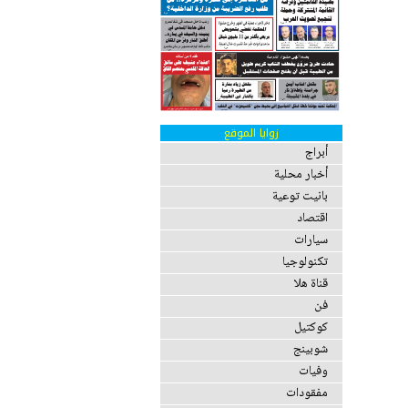
زوايا الموقع
أبراج
أخبار محلية
بانيت توعية
اقتصاد
سيارات
تكنولوجيا
قناة هلا
فن
كوكتيل
شوبينج
وفيات
مفقودات