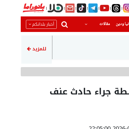
(current)
(current)
أخبار بلداتكم
يا ودين
مقالات
16:45
انطلاق مخيم كرة القدم والتحد
للمزيد
طة جراء حادث عنف