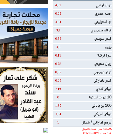
دينار اردني
4.01
جنيه مصري
0.05
ج. استرليني
4.04
فرنك سويسري
3.8
كيتر سويدي
0.32
يورو
3.5
ليرة تركية
0.11
ريال سعودي
0.98
كيتر نرويجي
0.32
كيتر دنماركي
0.47
دولار كندي
2.19
10 ليرات لبنانية
0
100 ين ياباني
1.87
دولار امريكي
3.04
درهم اماراتي / شيكل
1
ملاحظة: سعر العملة بالشيقل -
اخر تحديث 2026-08-07