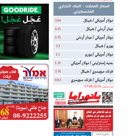
اسعار العملات - البنك التجاري
الفلسطيني
دولار أمريكي / شيكل
3.04
دينار أردني / شيكل
4.31
دولار أمريكي / دينار أردني
0.71
يورو / شيكل
3.5
دولار أمريكي / يورو
1.1
جنيه إسترليني / دولار أمريكي
1.31
فرنك سويسري / شيكل
3.74
دولار أمريكي / فرنك سويسري
0.82
اخر تحديث 2026-08-07