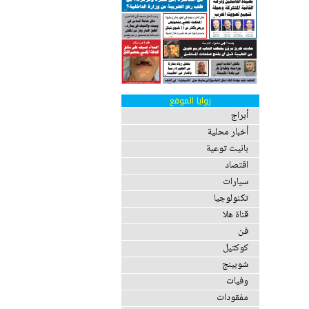
زوايا الموقع
أبراج
أخبار محلية
بانيت توعية
اقتصاد
سيارات
تكنولوجيا
قناة هلا
فن
كوكتيل
شوبينج
وفيات
مفقودات