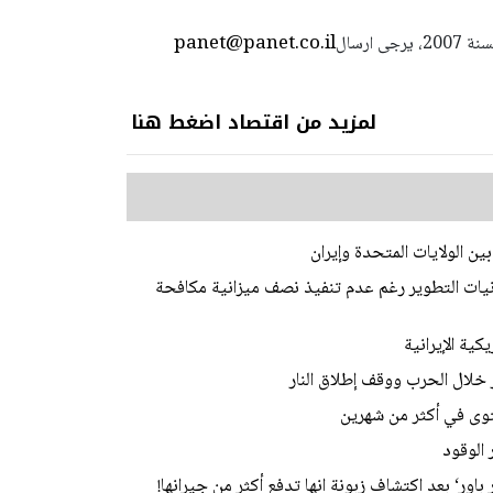
panet@panet.co.il
استعمال المضامين بموجب بند 27 أ لقانون الحقوق الأدبية لسنة 2007، يرجى ارسال
لمزيد من اقتصاد اضغط هنا
ن الولايات المتحدة وإيران
نيات التطوير رغم عدم تنفيذ نصف ميزانية مكافحة
ستوى في أكثر من شهرين
 الوقود