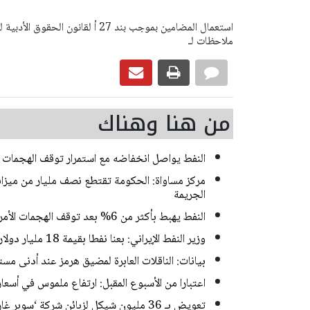
ملاحظات لـ
من هنا وهناك
النفط يواصل انخفاضه مع استمرار توقف الهجمات بي
مركز مساواة: الحكومة تقتطع نصف مليار من ميزا
الجريمة
النفط يهبط بأكثر من 6% بعد توقف الهجمات الأمريكية الإيرانية
وزير النفط الإيراني: بعنا نفطا بقيمة 18 مليار دولار خلال الحرب ووقف إطلاق النار
بيانات: الناقلات العابرة لمضيق هرمز عند أدنى م
اعتبارا من الأسبوع المقبل: ارتفاع ملموس في أسعار
تعويض بـ 36 مليون شيكل لزبائن شركة ‘سوبر غار باور‘ بعد اكتشاف زبونة انها تدفع أكثر من جيرانها!