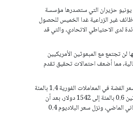
 يونيو حزيران التي ستصدرها مؤسسة
وظائف غير الزراعية غدا الخميس للحصول
دة لدى الاحتياطي الاتحادي، والتي قد
ها لن تجتمع مع المبعوثين الأمريكيين
تالية، مما أضعف احتمالات تحقيق تقدم
وبالنسبة للمعادن النفيسة الأخرى، انخفض سعر الفضة في المعاملات الفورية 1.4 بالمئة
إلى 57.75 دولار للأوقية، وتراجع سعر البلاتين 0.6 بالمئة إلى 1542 دولار، بعد أن
سجل أدنى مستوى له منذ نوفمبر تشرين الثاني الماضي، ونزل سعر البلاديوم 0.4