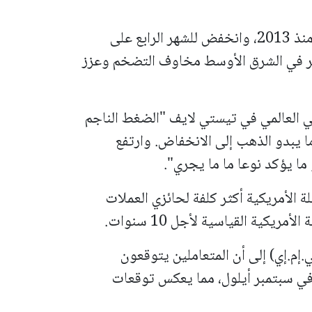
وسجل الذهب أمس أكبر انخفاض فصلي له منذ 2013، وانخفض للشهر الرابع على
وتر في الشرق الأوسط مخاوف التضخم وعزز
لي العالمي في تيستي لايف "الضغط الناجم
ا يبدو الذهب إلى الانخفاض. وارتفع
ما يؤكد نوعا ما ما يجري".
ة الأمريكية أكثر كلفة لحائزي العملات
كية القياسية لأجل 10 سنوات.
إم.إي) إلى أن المتعاملين يتوقعون
عار الفائدة في سبتمبر أيلول، مما يعكس توقعات