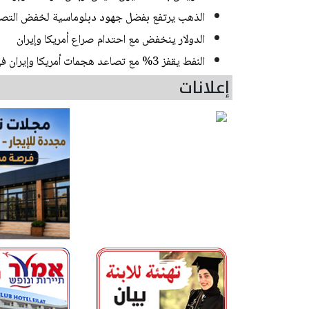
الذهب يرتفع بفضل جهود دبلوماسية لخفض التصعيد
الدولار ينخفض مع احتدام صراع أمريكا وإيران
النفط يقفز 3% مع تصاعد هجمات أمريكا وإيران في الشرق الأوسط
إعلانات