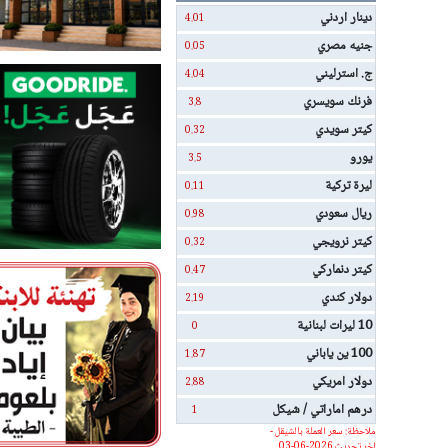
دينار اردني
4.01
جنيه مصري
0.05
ج. استرليني
4.04
فرنك سويسري
3.8
كيتر سويدي
0.32
يورو
3.5
ليرة تركية
0.11
ريال سعودي
0.98
كيتر نرويجي
0.32
كيتر دنماركي
0.47
دولار كندي
2.19
10 ليرات لبنانية
0
100 ين ياباني
1.87
دولار امريكي
2.88
درهم اماراتي / شيكل
1
ملاحظة: سعر العملة بالشيقل -
اخر تحديث 2026-06-03