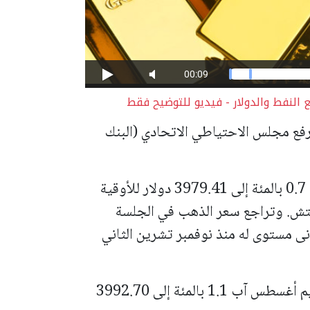
لنفط والدولار - فيديو للتوضيح فقط
رفع مجلس الاحتياطي الاتحادي (البنك
وانخفض سعر الذهب في المعاملات الفورية 0.7 بالمئة إلى 3979.41 دولار للأوقية
ة 0300 بتوقيت جرينتش. وتراجع سعر الذهب في الجلسة
أوقية، وهو أدنى مستوى له منذ نوفمبر تشرين الثاني
وفقدت العقود الأمريكية الآجلة للذهب تسليم أغسطس آب 1.1 بالمئة إلى 3992.70