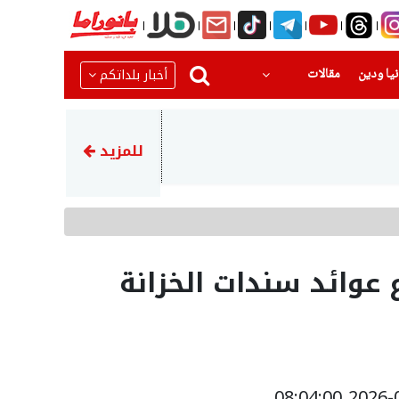
(current)
(current)
أخبار بلداتكم
يا ودين
مقالات
23:45
إيران تهدد بمهاجمة دول الخلي
للمزيد
 عوائد سندات الخزانة