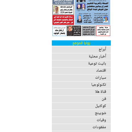
زوايا الموقع
أبراج
أخبار محلية
بانيت توعية
اقتصاد
سيارات
تكنولوجيا
قناة هلا
فن
كوكتيل
شوبينج
وفيات
مفقودات