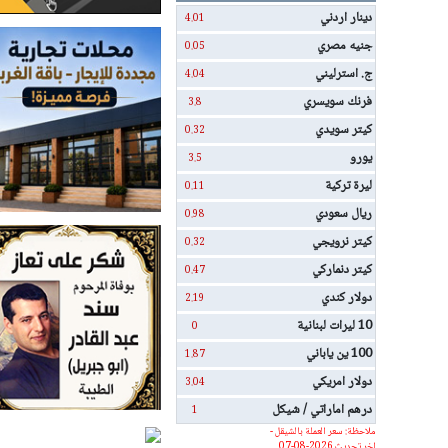
دينار اردني
4.01
جنيه مصري
0.05
ج. استرليني
4.04
فرنك سويسري
3.8
كيتر سويدي
0.32
يورو
3.5
ليرة تركية
0.11
ريال سعودي
0.98
كيتر نرويجي
0.32
كيتر دنماركي
0.47
دولار كندي
2.19
10 ليرات لبنانية
0
100 ين ياباني
1.87
دولار امريكي
3.04
درهم اماراتي / شيكل
1
ملاحظة: سعر العملة بالشيقل -
اخر تحديث 2026-08-07