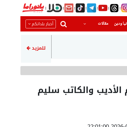
(current)
(current)
أخبار بلداتكم
يا ودين
مقالات
09:11
التأمين الوطني يعلن عن المخصصات التي ستدخل الحسابات بعد 3 أيام
للمزيد
 الأديب والكاتب سليم