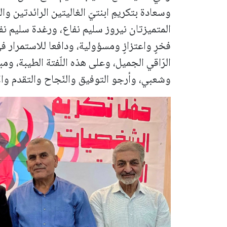
وسعادة بتكريمِ ابنتيّ الغاليتين الرائدتين 
المتميزتان نيروز سليم نفاع، ورغدة سليم نفا
فخرٍ واعتزازٍ ومسؤولية، ودافعا للاستمرار ف
الرّاقي الجميل، وعلى هذه اللّفتة الطيبة، ومب
وشعبي، وأرجو التوفيق والنّجاح والتقدم والا